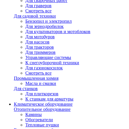
Для сварочных работ
Для граверов
Смотреть все
Для садовой техники
Бензопил и электропил
Для зернодробилок
Для культиваторов и мотоблоков
Для мотобуров
Для насосов
Для тракторов
Для триммеров
Управляющие системы
К снегоуборочной техники
Для газонокосилок
Смотреть все
Промышленная химия
Масла и смазки
Для станков
Для плиткорезов
К станкам для арматуры
Климатическое оборудование
Отопительное оборудование
Камины
Обогреватели
Тепловые пушки