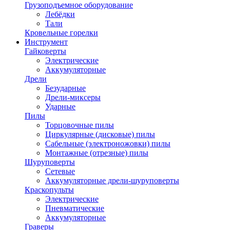
Грузоподъемное оборудование
Лебёдки
Тали
Кровельные горелки
Инструмент
Гайковерты
Электрические
Аккумуляторные
Дрели
Безударные
Дрели-миксеры
Ударные
Пилы
Торцовочные пилы
Циркулярные (дисковые) пилы
Сабельные (электроножовки) пилы
Монтажные (отрезные) пилы
Шуруповерты
Сетевые
Аккумуляторные дрели-шуруповерты
Краскопульты
Электрические
Пневматические
Аккумуляторные
Граверы