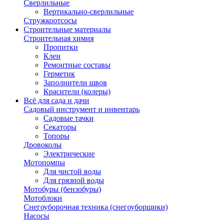
Сверлильные
Вертикально-сверлильные
Стружкоотсосы
Строительные материалы
Строительная химия
Пропитки
Клеи
Ремонтные составы
Герметик
Заполнители швов
Красители (колеры)
Всё для сада и дачи
Садовый инструмент и инвентарь
Садовые тачки
Секаторы
Топоры
Дровоколы
Электрические
Мотопомпы
Для чистой воды
Для грязной воды
Мотобуры (бензобуры)
Мотоблоки
Снегоуборочная техника (снегоуборщики)
Насосы