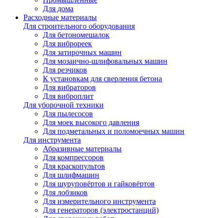
Для дома
Расходные материалы
Для строительного оборудования
Для бетономешалок
Для виброреек
Для затирочных машин
Для мозаично-шлифовальных машин
Для резчиков
К установкам для сверления бетона
Для вибраторов
Для виброплит
Для уборочной техники
Для пылесосов
Для моек высокого давления
Для подметальных и поломоечных машин
Для инструмента
Абразивные материалы
Для компрессоров
Для краскопультов
Для шлифмашин
Для шуруповёртов и гайковёртов
Для лобзиков
Для измерительного инструмента
Для генераторов (электростанций)