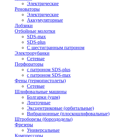
Электрические
Реноваторы
Электрические
Аккумуляторные
Лобзики
Отбойные молотки
SDS-max
SDS-plus
С шестигранным патроном
Электрорубанки
Сетевые
Перфораторы
с патроном SDS-plus
с патроном SDS-max
Фены (термопистолеты)
Сетевые
Шлифовальные машины
Болгарки (ушм)
Ленточные
Эксцентриковые (орбитальные)
Вибрационные (плоскошлифовальные)
Штроборезы (бороздоделы)
Фрезеры
Универсальные
Компрессоры