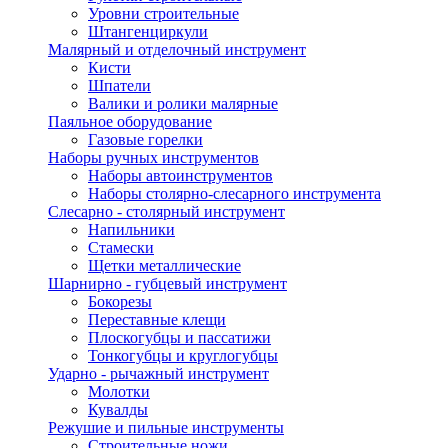
Уровни строительные
Штангенциркули
Малярный и отделочный инструмент
Кисти
Шпатели
Валики и ролики малярные
Паяльное оборудование
Газовые горелки
Наборы ручных инструментов
Наборы автоинструментов
Наборы столярно-слесарного инструмента
Слесарно - столярный инструмент
Напильники
Стамески
Щетки металлические
Шарнирно - губцевый инструмент
Бокорезы
Переставные клещи
Плоскогубцы и пассатижи
Тонкогубцы и круглогубцы
Ударно - рычажный инструмент
Молотки
Кувалды
Режушие и пильные инструменты
Строительные ножи