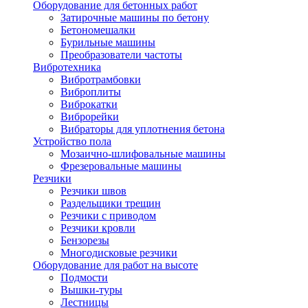
Оборудование для бетонных работ
Затирочные машины по бетону
Бетономешалки
Бурильные машины
Преобразователи частоты
Вибротехника
Вибротрамбовки
Виброплиты
Виброкатки
Виброрейки
Вибраторы для уплотнения бетона
Устройство пола
Мозаично-шлифовальные машины
Фрезеровальные машины
Резчики
Резчики швов
Раздельщики трещин
Резчики с приводом
Резчики кровли
Бензорезы
Многодисковые резчики
Оборудование для работ на высоте
Подмости
Вышки-туры
Лестницы