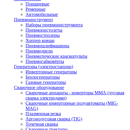
Поршневые
Ременные
Автомобильные
Пневмоинструмент
Наборы пневмоинструмента
Пневмопистолеты
Пневмостеплеры
Хоппер ковши
Пневмошлифмашины
Пневмодрели
Пневмотические краскопульты
Пневмогайковёрты
Генераторы (электростанции)
Инверторные генераторы
Бензогенераторы
Газовые генераторы
Сварочное оборудование
Сварочные аппараты - инверторы ММА (дуговая
сварка электродами)
Сварочные инверторные полуавтоматы (MIG-
MAG)
Плазменная резка
Аргонодуговая сварка (TIG)
Точечная сварка
Сварочные тракторы