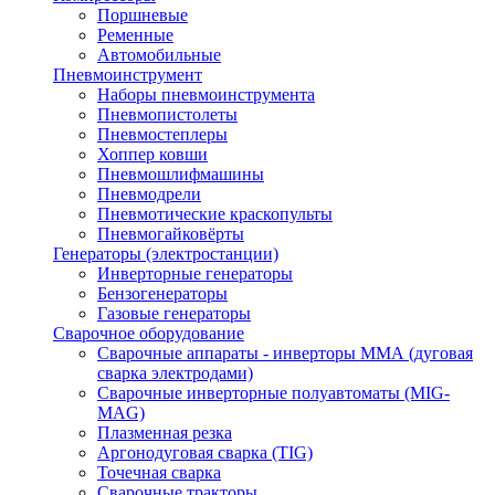
Поршневые
Ременные
Автомобильные
Пневмоинструмент
Наборы пневмоинструмента
Пневмопистолеты
Пневмостеплеры
Хоппер ковши
Пневмошлифмашины
Пневмодрели
Пневмотические краскопульты
Пневмогайковёрты
Генераторы (электростанции)
Инверторные генераторы
Бензогенераторы
Газовые генераторы
Сварочное оборудование
Сварочные аппараты - инверторы ММА (дуговая
сварка электродами)
Сварочные инверторные полуавтоматы (MIG-
MAG)
Плазменная резка
Аргонодуговая сварка (TIG)
Точечная сварка
Сварочные тракторы