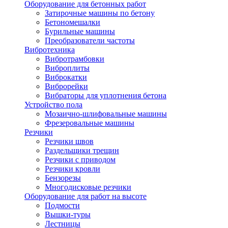
Оборудование для бетонных работ
Затирочные машины по бетону
Бетономешалки
Бурильные машины
Преобразователи частоты
Вибротехника
Вибротрамбовки
Виброплиты
Виброкатки
Виброрейки
Вибраторы для уплотнения бетона
Устройство пола
Мозаично-шлифовальные машины
Фрезеровальные машины
Резчики
Резчики швов
Раздельщики трещин
Резчики с приводом
Резчики кровли
Бензорезы
Многодисковые резчики
Оборудование для работ на высоте
Подмости
Вышки-туры
Лестницы