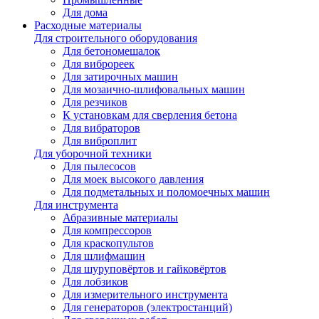
Для дома
Расходные материалы
Для строительного оборудования
Для бетономешалок
Для виброреек
Для затирочных машин
Для мозаично-шлифовальных машин
Для резчиков
К установкам для сверления бетона
Для вибраторов
Для виброплит
Для уборочной техники
Для пылесосов
Для моек высокого давления
Для подметальных и поломоечных машин
Для инструмента
Абразивные материалы
Для компрессоров
Для краскопультов
Для шлифмашин
Для шуруповёртов и гайковёртов
Для лобзиков
Для измерительного инструмента
Для генераторов (электростанций)