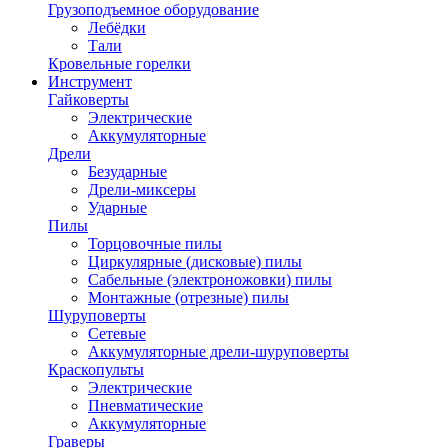
Грузоподъемное оборудование
Лебёдки
Тали
Кровельные горелки
Инструмент
Гайковерты
Электрические
Аккумуляторные
Дрели
Безударные
Дрели-миксеры
Ударные
Пилы
Торцовочные пилы
Циркулярные (дисковые) пилы
Сабельные (электроножовки) пилы
Монтажные (отрезные) пилы
Шуруповерты
Сетевые
Аккумуляторные дрели-шуруповерты
Краскопульты
Электрические
Пневматические
Аккумуляторные
Граверы