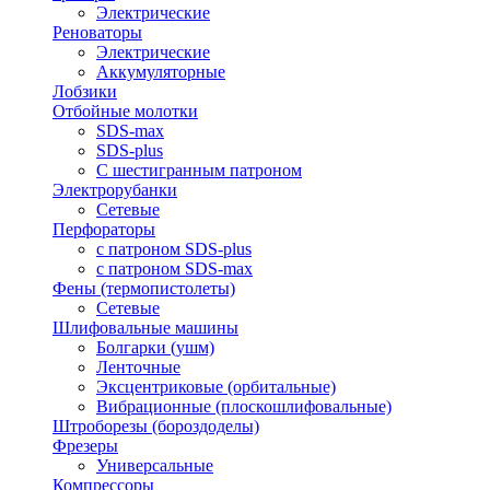
Электрические
Реноваторы
Электрические
Аккумуляторные
Лобзики
Отбойные молотки
SDS-max
SDS-plus
С шестигранным патроном
Электрорубанки
Сетевые
Перфораторы
с патроном SDS-plus
с патроном SDS-max
Фены (термопистолеты)
Сетевые
Шлифовальные машины
Болгарки (ушм)
Ленточные
Эксцентриковые (орбитальные)
Вибрационные (плоскошлифовальные)
Штроборезы (бороздоделы)
Фрезеры
Универсальные
Компрессоры