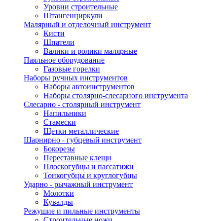
Уровни строительные
Штангенциркули
Малярный и отделочный инструмент
Кисти
Шпатели
Валики и ролики малярные
Паяльное оборудование
Газовые горелки
Наборы ручных инструментов
Наборы автоинструментов
Наборы столярно-слесарного инструмента
Слесарно - столярный инструмент
Напильники
Стамески
Щетки металлические
Шарнирно - губцевый инструмент
Бокорезы
Переставные клещи
Плоскогубцы и пассатижи
Тонкогубцы и круглогубцы
Ударно - рычажный инструмент
Молотки
Кувалды
Режушие и пильные инструменты
Строительные ножи