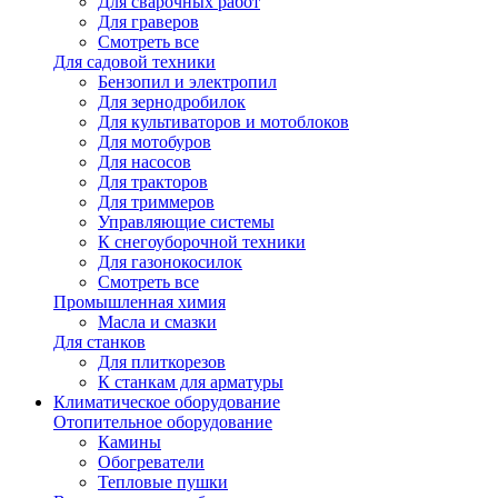
Для сварочных работ
Для граверов
Смотреть все
Для садовой техники
Бензопил и электропил
Для зернодробилок
Для культиваторов и мотоблоков
Для мотобуров
Для насосов
Для тракторов
Для триммеров
Управляющие системы
К снегоуборочной техники
Для газонокосилок
Смотреть все
Промышленная химия
Масла и смазки
Для станков
Для плиткорезов
К станкам для арматуры
Климатическое оборудование
Отопительное оборудование
Камины
Обогреватели
Тепловые пушки