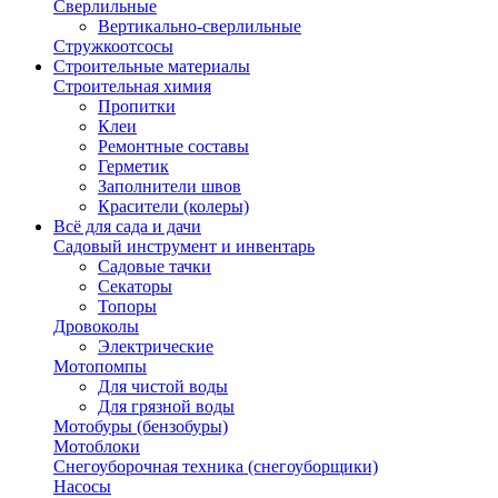
Сверлильные
Вертикально-сверлильные
Стружкоотсосы
Строительные материалы
Строительная химия
Пропитки
Клеи
Ремонтные составы
Герметик
Заполнители швов
Красители (колеры)
Всё для сада и дачи
Садовый инструмент и инвентарь
Садовые тачки
Секаторы
Топоры
Дровоколы
Электрические
Мотопомпы
Для чистой воды
Для грязной воды
Мотобуры (бензобуры)
Мотоблоки
Снегоуборочная техника (снегоуборщики)
Насосы