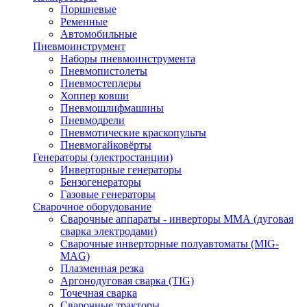
Поршневые
Ременные
Автомобильные
Пневмоинструмент
Наборы пневмоинструмента
Пневмопистолеты
Пневмостеплеры
Хоппер ковши
Пневмошлифмашины
Пневмодрели
Пневмотические краскопульты
Пневмогайковёрты
Генераторы (электростанции)
Инверторные генераторы
Бензогенераторы
Газовые генераторы
Сварочное оборудование
Сварочные аппараты - инверторы ММА (дуговая
сварка электродами)
Сварочные инверторные полуавтоматы (MIG-
MAG)
Плазменная резка
Аргонодуговая сварка (TIG)
Точечная сварка
Сварочные тракторы