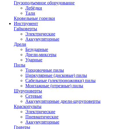
Грузоподъемное оборудование
Лебёдки
Тали
Кровельные горелки
Инструмент
Гайковерты
Электрические
Аккумуляторные
Дрели
Безударные
Дрели-миксеры
Ударные
Пилы
Торцовочные пилы
Циркулярные (дисковые) пилы
Сабельные (электроножовки) пилы
Монтажные (отрезные) пилы
Шуруповерты
Сетевые
Аккумуляторные дрели-шуруповерты
Краскопульты
Электрические
Пневматические
Аккумуляторные
Граверы