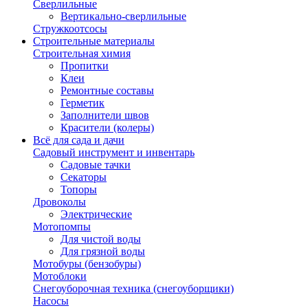
Сверлильные
Вертикально-сверлильные
Стружкоотсосы
Строительные материалы
Строительная химия
Пропитки
Клеи
Ремонтные составы
Герметик
Заполнители швов
Красители (колеры)
Всё для сада и дачи
Садовый инструмент и инвентарь
Садовые тачки
Секаторы
Топоры
Дровоколы
Электрические
Мотопомпы
Для чистой воды
Для грязной воды
Мотобуры (бензобуры)
Мотоблоки
Снегоуборочная техника (снегоуборщики)
Насосы