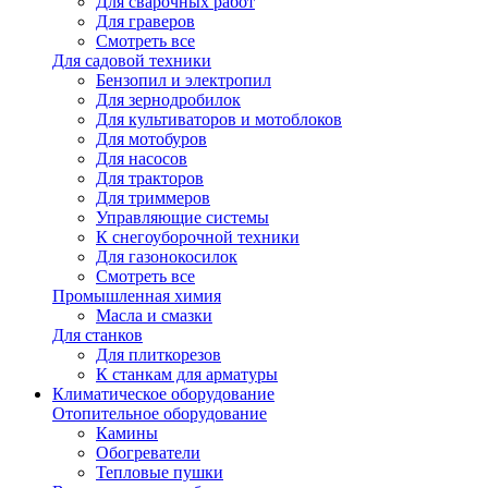
Для сварочных работ
Для граверов
Смотреть все
Для садовой техники
Бензопил и электропил
Для зернодробилок
Для культиваторов и мотоблоков
Для мотобуров
Для насосов
Для тракторов
Для триммеров
Управляющие системы
К снегоуборочной техники
Для газонокосилок
Смотреть все
Промышленная химия
Масла и смазки
Для станков
Для плиткорезов
К станкам для арматуры
Климатическое оборудование
Отопительное оборудование
Камины
Обогреватели
Тепловые пушки