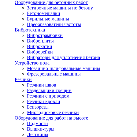
Оборудование для бетонных работ
Затирочные машины по бетону
Бетономешалки
Бурильные машины
Преобразователи частоты
Вибротехника
Вибротрамбовки
Виброплиты
Виброкатки
Виброрейки
Вибраторы для уплотнения бетона
Устройство пола
Мозаично-шлифовальные машины
Фрезеровальные машины
Резчики
Резчики швов
Раздельщики трещин
Резчики с приводом
Резчики кровли
Бензорезы
Многодисковые резчики
Оборудование для работ на высоте
Подмости
Вышки-туры
Лестницы