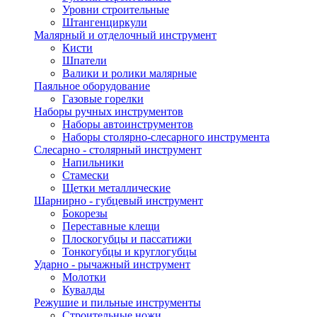
Уровни строительные
Штангенциркули
Малярный и отделочный инструмент
Кисти
Шпатели
Валики и ролики малярные
Паяльное оборудование
Газовые горелки
Наборы ручных инструментов
Наборы автоинструментов
Наборы столярно-слесарного инструмента
Слесарно - столярный инструмент
Напильники
Стамески
Щетки металлические
Шарнирно - губцевый инструмент
Бокорезы
Переставные клещи
Плоскогубцы и пассатижи
Тонкогубцы и круглогубцы
Ударно - рычажный инструмент
Молотки
Кувалды
Режушие и пильные инструменты
Строительные ножи