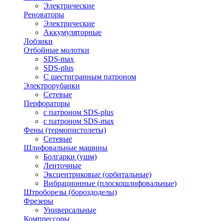
Электрические
Реноваторы
Электрические
Аккумуляторные
Лобзики
Отбойные молотки
SDS-max
SDS-plus
С шестигранным патроном
Электрорубанки
Сетевые
Перфораторы
с патроном SDS-plus
с патроном SDS-max
Фены (термопистолеты)
Сетевые
Шлифовальные машины
Болгарки (ушм)
Ленточные
Эксцентриковые (орбитальные)
Вибрационные (плоскошлифовальные)
Штроборезы (бороздоделы)
Фрезеры
Универсальные
Компрессоры