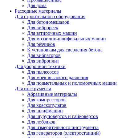
Для дома
Расходные материалы
Для строительного оборудования
Для бетономешалок
Для виброреек
Для затирочных машин
Для мозаично-шлифовальных машин
Для резчиков
К установкам для сверления бетона
Для вибраторов
Для виброплит
Для уборочной техники
Для пылесосов
Для моек высокого давления
Для подметальных и поломоечных машин
Для инструмента
Абразивные материалы
Для компрессоров
Для краскопультов
Для шлифмашин
Для шуруповёртов и гайковёртов
Для лобзиков
Для измерительного инструмента
Для генераторов (электростанций)