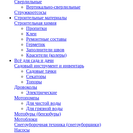
Сверлильные
Вертикально-сверлильные
Стружкоотсосы
Строительные материалы
Строительная химия
Пропитки
Клеи
Ремонтные составы
Герметик
Заполнители швов
Красители (колеры)
Всё для сада и дачи
Садовый инструмент и инвентарь
Садовые тачки
Секаторы
Топоры
Дровоколы
Электрические
Мотопомпы
Для чистой воды
Для грязной воды
Мотобуры (бензобуры)
Мотоблоки
Снегоуборочная техника (снегоуборщики)
Насосы