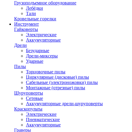
Грузоподъемное оборудование
Лебёдки
Тали
Кровельные горелки
Инструмент
Гайковерты
Электрические
Аккумуляторные
Дрели
Безударные
Дрели-миксеры
Ударные
Пилы
Торцовочные пилы
Циркулярные (дисковые) пилы
Сабельные (электроножовки) пилы
Монтажные (отрезные) пилы
Шуруповерты
Сетевые
Аккумуляторные дрели-шуруповерты
Краскопульты
Электрические
Пневматические
Аккумуляторные
Граверы