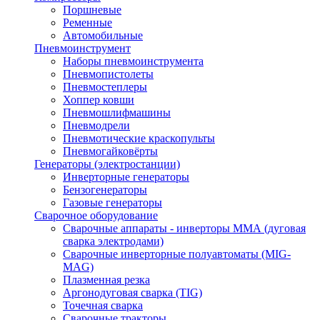
Поршневые
Ременные
Автомобильные
Пневмоинструмент
Наборы пневмоинструмента
Пневмопистолеты
Пневмостеплеры
Хоппер ковши
Пневмошлифмашины
Пневмодрели
Пневмотические краскопульты
Пневмогайковёрты
Генераторы (электростанции)
Инверторные генераторы
Бензогенераторы
Газовые генераторы
Сварочное оборудование
Сварочные аппараты - инверторы ММА (дуговая
сварка электродами)
Сварочные инверторные полуавтоматы (MIG-
MAG)
Плазменная резка
Аргонодуговая сварка (TIG)
Точечная сварка
Сварочные тракторы