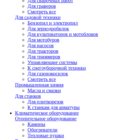
Для сварочных работ
Для граверов
Смотреть все
Для садовой техники
Бензопил и электропил
Для зернодробилок
Для культиваторов и мотоблоков
Для мотобуров
Для насосов
Для тракторов
Для триммеров
Управляющие системы
К снегоуборочной техники
Для газонокосилок
Смотреть все
Промышленная химия
Масла и смазки
Для станков
Для плиткорезов
К станкам для арматуры
Климатическое оборудование
Отопительное оборудование
Камины
Обогреватели
Тепловые пушки