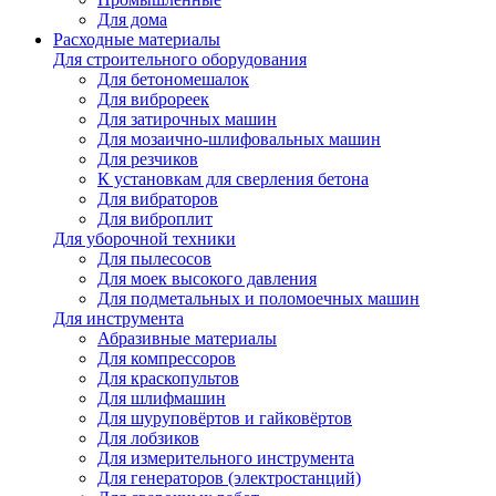
Для дома
Расходные материалы
Для строительного оборудования
Для бетономешалок
Для виброреек
Для затирочных машин
Для мозаично-шлифовальных машин
Для резчиков
К установкам для сверления бетона
Для вибраторов
Для виброплит
Для уборочной техники
Для пылесосов
Для моек высокого давления
Для подметальных и поломоечных машин
Для инструмента
Абразивные материалы
Для компрессоров
Для краскопультов
Для шлифмашин
Для шуруповёртов и гайковёртов
Для лобзиков
Для измерительного инструмента
Для генераторов (электростанций)