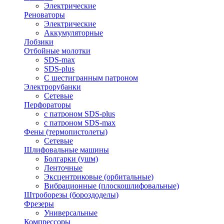
Электрические
Реноваторы
Электрические
Аккумуляторные
Лобзики
Отбойные молотки
SDS-max
SDS-plus
С шестигранным патроном
Электрорубанки
Сетевые
Перфораторы
с патроном SDS-plus
с патроном SDS-max
Фены (термопистолеты)
Сетевые
Шлифовальные машины
Болгарки (ушм)
Ленточные
Эксцентриковые (орбитальные)
Вибрационные (плоскошлифовальные)
Штроборезы (бороздоделы)
Фрезеры
Универсальные
Компрессоры