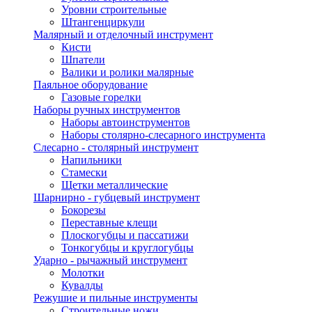
Уровни строительные
Штангенциркули
Малярный и отделочный инструмент
Кисти
Шпатели
Валики и ролики малярные
Паяльное оборудование
Газовые горелки
Наборы ручных инструментов
Наборы автоинструментов
Наборы столярно-слесарного инструмента
Слесарно - столярный инструмент
Напильники
Стамески
Щетки металлические
Шарнирно - губцевый инструмент
Бокорезы
Переставные клещи
Плоскогубцы и пассатижи
Тонкогубцы и круглогубцы
Ударно - рычажный инструмент
Молотки
Кувалды
Режушие и пильные инструменты
Строительные ножи