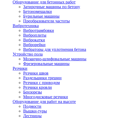
Оборудование для бетонных работ
Затирочные машины по бетону
Бетономешалки
Бурильные машины
Преобразователи частоты
Вибротехника
Вибротрамбовки
Виброплиты
Виброкатки
Виброрейки
Вибраторы для уплотнения бетона
Устройство пола
Мозаично-шлифовальные машины
Фрезеровальные машины
Резчики
Резчики швов
Раздельщики трещин
Резчики с приводом
Резчики кровли
Бензорезы
Многодисковые резчики
Оборудование для работ на высоте
Подмости
Вышки-туры
Лестницы