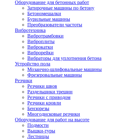
Оборудование для бетонных работ
Затирочные машины по бетону
Бетономешалки
Бурильные машины
Преобразователи частоты
Вибротехника
Вибротрамбовки
Виброплиты
Виброкатки
Виброрейки
Вибраторы для уплотнения бетона
Устройство пола
Мозаично-шлифовальные машины
Фрезеровальные машины
Резчики
Резчики швов
Раздельщики трещин
Резчики с приводом
Резчики кровли
Бензорезы
Многодисковые резчики
Оборудование для работ на высоте
Подмости
Вышки-туры
Лестницы