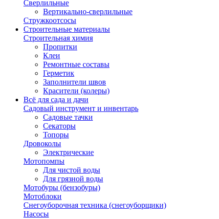
Сверлильные
Вертикально-сверлильные
Стружкоотсосы
Строительные материалы
Строительная химия
Пропитки
Клеи
Ремонтные составы
Герметик
Заполнители швов
Красители (колеры)
Всё для сада и дачи
Садовый инструмент и инвентарь
Садовые тачки
Секаторы
Топоры
Дровоколы
Электрические
Мотопомпы
Для чистой воды
Для грязной воды
Мотобуры (бензобуры)
Мотоблоки
Снегоуборочная техника (снегоуборщики)
Насосы