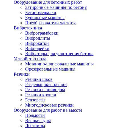
Оборудование для бетонных работ
Затирочные машины по бетону
Бетономешалки
Бурильные машины
Преобразователи частоты
Вибротехника
Вибротрамбовки
Виброплиты
Виброкатки
Виброрейки
Вибраторы для уплотнения бетона
Устройство пола
Мозаично-шлифовальные машины
Фрезеровальные машины
Резчики
Резчики швов
Раздельщики трещин
Резчики с приводом
Резчики кровли
Бензорезы
Многодисковые резчики
Оборудование для работ на высоте
Подмости
Вышки-туры
Лестницы