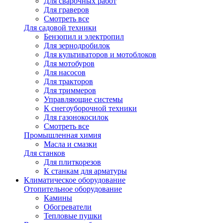
Для сварочных работ
Для граверов
Смотреть все
Для садовой техники
Бензопил и электропил
Для зернодробилок
Для культиваторов и мотоблоков
Для мотобуров
Для насосов
Для тракторов
Для триммеров
Управляющие системы
К снегоуборочной техники
Для газонокосилок
Смотреть все
Промышленная химия
Масла и смазки
Для станков
Для плиткорезов
К станкам для арматуры
Климатическое оборудование
Отопительное оборудование
Камины
Обогреватели
Тепловые пушки