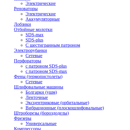
Электрические
Реноваторы
Электрические
Аккумуляторные
Лобзики
Отбойные молотки
SDS-max
SDS-plus
С шестигранным патроном
Электрорубанки
Сетевые
Перфораторы
с патроном SDS-plus
с патроном SDS-max
Фены (термопистолеты)
Сетевые
Шлифовальные машины
Болгарки (ушм)
Ленточные
Эксцентриковые (орбитальные)
Вибрационные (плоскошлифовальные)
Штроборезы (бороздоделы)
Фрезеры
Универсальные
Компрессоры