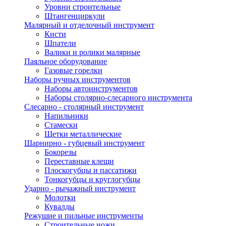
Уровни строительные
Штангенциркули
Малярный и отделочный инструмент
Кисти
Шпатели
Валики и ролики малярные
Паяльное оборудование
Газовые горелки
Наборы ручных инструментов
Наборы автоинструментов
Наборы столярно-слесарного инструмента
Слесарно - столярный инструмент
Напильники
Стамески
Щетки металлические
Шарнирно - губцевый инструмент
Бокорезы
Переставные клещи
Плоскогубцы и пассатижи
Тонкогубцы и круглогубцы
Ударно - рычажный инструмент
Молотки
Кувалды
Режушие и пильные инструменты
Строительные ножи