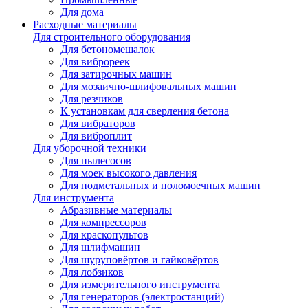
Для дома
Расходные материалы
Для строительного оборудования
Для бетономешалок
Для виброреек
Для затирочных машин
Для мозаично-шлифовальных машин
Для резчиков
К установкам для сверления бетона
Для вибраторов
Для виброплит
Для уборочной техники
Для пылесосов
Для моек высокого давления
Для подметальных и поломоечных машин
Для инструмента
Абразивные материалы
Для компрессоров
Для краскопультов
Для шлифмашин
Для шуруповёртов и гайковёртов
Для лобзиков
Для измерительного инструмента
Для генераторов (электростанций)