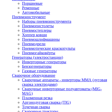
Поршневые
Ременные
Автомобильные
Пневмоинструмент
Наборы пневмоинструмента
Пневмопистолеты
Пневмостеплеры
Хоппер ковши
Пневмошлифмашины
Пневмодрели
Пневмотические краскопульты
Пневмогайковёрты
Генераторы (электростанции)
Инверторные генераторы
Бензогенераторы
Газовые генераторы
Сварочное оборудование
Сварочные аппараты - инверторы ММА (дуговая
сварка электродами)
Сварочные инверторные полуавтоматы (MIG-
MAG)
Плазменная резка
Аргонодуговая сварка (TIG)
Точечная сварка
Сварочные тракторы