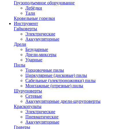
Грузоподъемное оборудование
Лебёдки
Тали
Кровельные горелки
Инструмент
Гайковерты
Электрические
Аккумуляторные
Дрели
Безударные
Дрели-миксеры
Ударные
Пилы
Торцовочные пилы
Циркулярные (дисковые) пилы
Сабельные (электроножовки) пилы
Монтажные (отрезные) пилы
Шуруповерты
Сетевые
Аккумуляторные дрели-шуруповерты
Краскопульты
Электрические
Пневматические
Аккумуляторные
Граверы