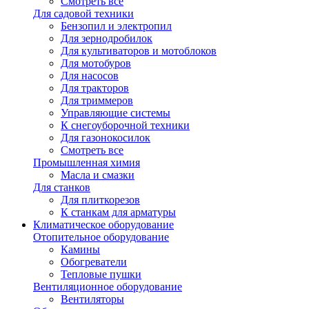
Смотреть все
Для садовой техники
Бензопил и электропил
Для зернодробилок
Для культиваторов и мотоблоков
Для мотобуров
Для насосов
Для тракторов
Для триммеров
Управляющие системы
К снегоуборочной техники
Для газонокосилок
Смотреть все
Промышленная химия
Масла и смазки
Для станков
Для плиткорезов
К станкам для арматуры
Климатическое оборудование
Отопительное оборудование
Камины
Обогреватели
Тепловые пушки
Вентиляционное оборудование
Вентиляторы