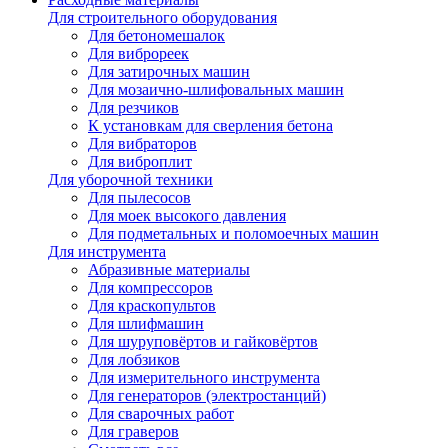
Для строительного оборудования
Для бетономешалок
Для виброреек
Для затирочных машин
Для мозаично-шлифовальных машин
Для резчиков
К установкам для сверления бетона
Для вибраторов
Для виброплит
Для уборочной техники
Для пылесосов
Для моек высокого давления
Для подметальных и поломоечных машин
Для инструмента
Абразивные материалы
Для компрессоров
Для краскопультов
Для шлифмашин
Для шуруповёртов и гайковёртов
Для лобзиков
Для измерительного инструмента
Для генераторов (электростанций)
Для сварочных работ
Для граверов