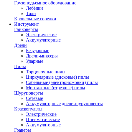
Грузоподъемное оборудование
Лебёдки
Тали
Кровельные горелки
Инструмент
Гайковерты
Электрические
Аккумуляторные
Дрели
Безударные
Дрели-миксеры
Ударные
Пилы
Торцовочные пилы
Циркулярные (дисковые) пилы
Сабельные (электроножовки) пилы
Монтажные (отрезные) пилы
Шуруповерты
Сетевые
Аккумуляторные дрели-шуруповерты
Краскопульты
Электрические
Пневматические
Аккумуляторные
Граверы