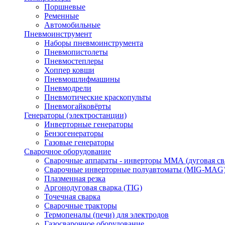
Поршневые
Ременные
Автомобильные
Пневмоинструмент
Наборы пневмоинструмента
Пневмопистолеты
Пневмостеплеры
Хоппер ковши
Пневмошлифмашины
Пневмодрели
Пневмотические краскопульты
Пневмогайковёрты
Генераторы (электростанции)
Инверторные генераторы
Бензогенераторы
Газовые генераторы
Сварочное оборудование
Сварочные аппараты - инверторы ММА (дуговая св
Сварочные инверторные полуавтоматы (MIG-MAG
Плазменная резка
Аргонодуговая сварка (TIG)
Точечная сварка
Сварочные тракторы
Термопеналы (печи) для электродов
Газосварочное оборудование