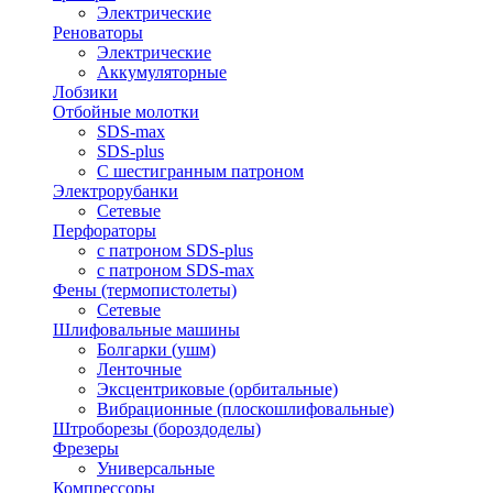
Электрические
Реноваторы
Электрические
Аккумуляторные
Лобзики
Отбойные молотки
SDS-max
SDS-plus
С шестигранным патроном
Электрорубанки
Сетевые
Перфораторы
с патроном SDS-plus
с патроном SDS-max
Фены (термопистолеты)
Сетевые
Шлифовальные машины
Болгарки (ушм)
Ленточные
Эксцентриковые (орбитальные)
Вибрационные (плоскошлифовальные)
Штроборезы (бороздоделы)
Фрезеры
Универсальные
Компрессоры