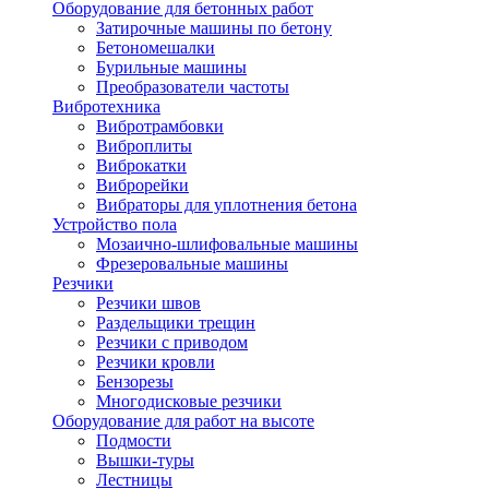
Оборудование для бетонных работ
Затирочные машины по бетону
Бетономешалки
Бурильные машины
Преобразователи частоты
Вибротехника
Вибротрамбовки
Виброплиты
Виброкатки
Виброрейки
Вибраторы для уплотнения бетона
Устройство пола
Мозаично-шлифовальные машины
Фрезеровальные машины
Резчики
Резчики швов
Раздельщики трещин
Резчики с приводом
Резчики кровли
Бензорезы
Многодисковые резчики
Оборудование для работ на высоте
Подмости
Вышки-туры
Лестницы