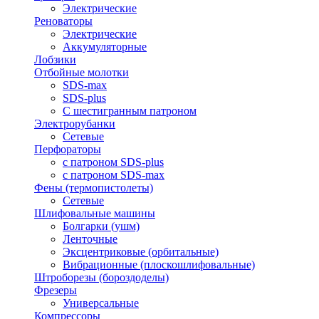
Электрические
Реноваторы
Электрические
Аккумуляторные
Лобзики
Отбойные молотки
SDS-max
SDS-plus
С шестигранным патроном
Электрорубанки
Сетевые
Перфораторы
с патроном SDS-plus
с патроном SDS-max
Фены (термопистолеты)
Сетевые
Шлифовальные машины
Болгарки (ушм)
Ленточные
Эксцентриковые (орбитальные)
Вибрационные (плоскошлифовальные)
Штроборезы (бороздоделы)
Фрезеры
Универсальные
Компрессоры