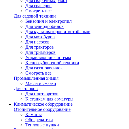
Для сварочных работ
Для граверов
Смотреть все
Для садовой техники
Бензопил и электропил
Для зернодробилок
Для культиваторов и мотоблоков
Для мотобуров
Для насосов
Для тракторов
Для триммеров
Управляющие системы
К снегоуборочной техники
Для газонокосилок
Смотреть все
Промышленная химия
Масла и смазки
Для станков
Для плиткорезов
К станкам для арматуры
Климатическое оборудование
Отопительное оборудование
Камины
Обогреватели
Тепловые пушки