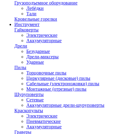
Грузоподъемное оборудование
Лебёдки
Тали
Кровельные горелки
Инструмент
Гайковерты
Электрические
Аккумуляторные
Дрели
Безударные
Дрели-миксеры
Ударные
Пилы
Торцовочные пилы
Циркулярные (дисковые) пилы
Сабельные (электроножовки) пилы
Монтажные (отрезные) пилы
Шуруповерты
Сетевые
Аккумуляторные дрели-шуруповерты
Краскопульты
Электрические
Пневматические
Аккумуляторные
Граверы