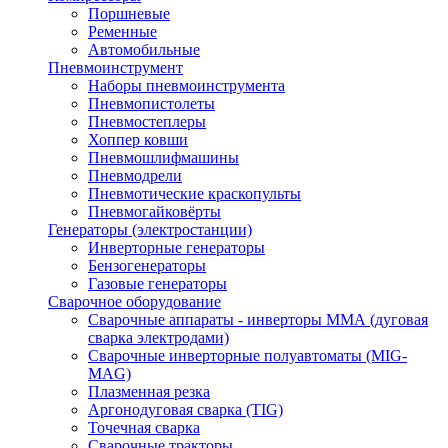
Поршневые
Ременные
Автомобильные
Пневмоинструмент
Наборы пневмоинструмента
Пневмопистолеты
Пневмостеплеры
Хоппер ковши
Пневмошлифмашины
Пневмодрели
Пневмотические краскопульты
Пневмогайковёрты
Генераторы (электростанции)
Инверторные генераторы
Бензогенераторы
Газовые генераторы
Сварочное оборудование
Сварочные аппараты - инверторы ММА (дуговая
сварка электродами)
Сварочные инверторные полуавтоматы (MIG-
MAG)
Плазменная резка
Аргонодуговая сварка (TIG)
Точечная сварка
Сварочные тракторы