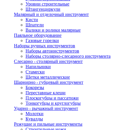
Уровни строительные
Штангенциркули
Малярный и отделочный инструмент
Кисти
Шпатели
Валики и ролики малярные
Паяльное оборудование
Газовые горелки
Наборы ручных инструментов
Наборы автоинструментов
Наборы столярно-слесарного инструмента
Слесарно - столярный инструмент
Напильники
Стамески
Щетки металлические
Шарнирно - губцевый инструмент
Бокорезы
Переставные клещи
Плоскогубцы и пассатижи
Тонкогубцы и круглогубцы
Ударно - рычажный инструмент
Молотки
Кувалды
Режушие и пильные инструменты
Строительные ножи