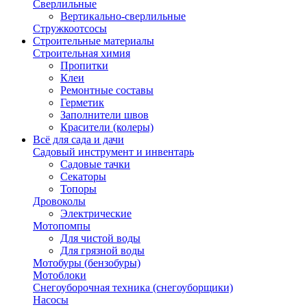
Сверлильные
Вертикально-сверлильные
Стружкоотсосы
Строительные материалы
Строительная химия
Пропитки
Клеи
Ремонтные составы
Герметик
Заполнители швов
Красители (колеры)
Всё для сада и дачи
Садовый инструмент и инвентарь
Садовые тачки
Секаторы
Топоры
Дровоколы
Электрические
Мотопомпы
Для чистой воды
Для грязной воды
Мотобуры (бензобуры)
Мотоблоки
Снегоуборочная техника (снегоуборщики)
Насосы