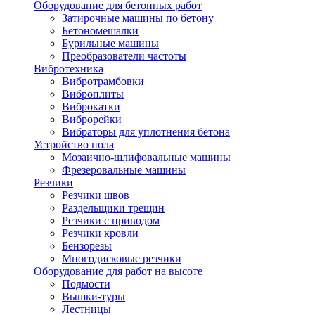
Оборудование для бетонных работ
Затирочные машины по бетону
Бетономешалки
Бурильные машины
Преобразователи частоты
Вибротехника
Вибротрамбовки
Виброплиты
Виброкатки
Виброрейки
Вибраторы для уплотнения бетона
Устройство пола
Мозаично-шлифовальные машины
Фрезеровальные машины
Резчики
Резчики швов
Раздельщики трещин
Резчики с приводом
Резчики кровли
Бензорезы
Многодисковые резчики
Оборудование для работ на высоте
Подмости
Вышки-туры
Лестницы