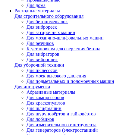
Для дома
Расходные материалы
Для строительного оборудования
Для бетономешалок
Для виброреек
Для затирочных машин
Для мозаично-шлифовальных машин
Для резчиков
К установкам для сверления бетона
Для вибраторов
Для виброплит
Для уборочной техники
Для пылесосов
Для моек высокого давления
Для подметальных и поломоечных машин
Для инструмента
Абразивные материалы
Для компрессоров
Для краскопультов
Для шлифмашин
Для шуруповёртов и гайковёртов
Для лобзиков
Для измерительного инструмента
Для генераторов (электростанций)