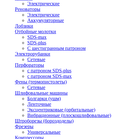
Электрические
Реноваторы
Электрические
Аккумуляторные
Лобзики
Отбойные молотки
SDS-max
SDS-plus
С шестигранным патроном
Электрорубанки
Сетевые
Перфораторы
с патроном SDS-plus
с патроном SDS-max
Фены (термопистолеты)
Сетевые
Шлифовальные машины
Болгарки (ушм)
Ленточные
Эксцентриковые (орбитальные)
Вибрационные (плоскошлифовальные)
Штроборезы (бороздоделы)
Фрезеры
Универсальные
Компрессоры