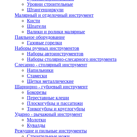
Уровни строительные
Штангенциркули
Малярный и отделочный инструмент
Кисти
Шпатели
Валики и ролики малярные
Паяльное оборудование
Газовые горелки
Наборы ручных инструментов
Наборы автоинструментов
Наборы столярно-слесарного инструмента
Слесарно - столярный инструмент
Напильники
Стамески
Щетки металлические
Шарнирно - губцевый инструмент
Бокорезы
Переставные клещи
Плоскогубцы и пассатижи
Тонкогубцы и круглогубцы
Ударно - рычажный инструмент
Молотки
Кувалды
Режушие и пильные инструменты
Строительные ножи