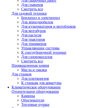
Для сварочных работ
Для граверов
Смотреть все
Для садовой техники
Бензопил и электропил
Для зернодробилок
Для культиваторов и мотоблоков
Для мотобуров
Для насосов
Для тракторов
Для триммеров
Управляющие системы
К снегоуборочной техники
Для газонокосилок
Смотреть все
Промышленная химия
Масла и смазки
Для станков
Для плиткорезов
К станкам для арматуры
Климатическое оборудование
Отопительное оборудование
Камины
Обогреватели
Тепловые пушки