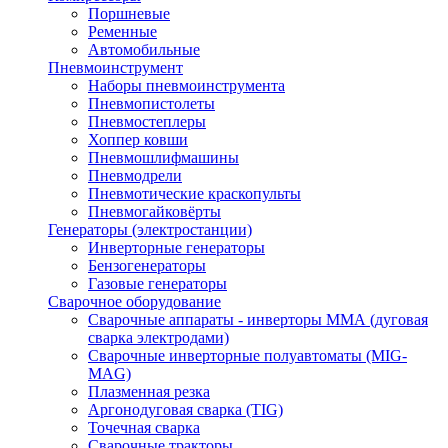
Поршневые
Ременные
Автомобильные
Пневмоинструмент
Наборы пневмоинструмента
Пневмопистолеты
Пневмостеплеры
Хоппер ковши
Пневмошлифмашины
Пневмодрели
Пневмотические краскопульты
Пневмогайковёрты
Генераторы (электростанции)
Инверторные генераторы
Бензогенераторы
Газовые генераторы
Сварочное оборудование
Сварочные аппараты - инверторы ММА (дуговая
сварка электродами)
Сварочные инверторные полуавтоматы (MIG-
MAG)
Плазменная резка
Аргонодуговая сварка (TIG)
Точечная сварка
Сварочные тракторы