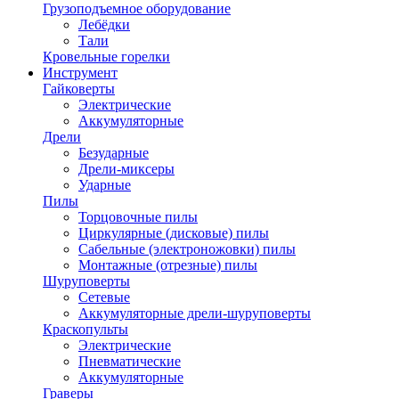
Грузоподъемное оборудование
Лебёдки
Тали
Кровельные горелки
Инструмент
Гайковерты
Электрические
Аккумуляторные
Дрели
Безударные
Дрели-миксеры
Ударные
Пилы
Торцовочные пилы
Циркулярные (дисковые) пилы
Сабельные (электроножовки) пилы
Монтажные (отрезные) пилы
Шуруповерты
Сетевые
Аккумуляторные дрели-шуруповерты
Краскопульты
Электрические
Пневматические
Аккумуляторные
Граверы