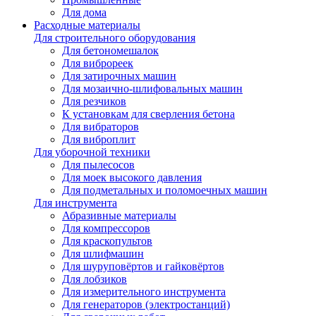
Для дома
Расходные материалы
Для строительного оборудования
Для бетономешалок
Для виброреек
Для затирочных машин
Для мозаично-шлифовальных машин
Для резчиков
К установкам для сверления бетона
Для вибраторов
Для виброплит
Для уборочной техники
Для пылесосов
Для моек высокого давления
Для подметальных и поломоечных машин
Для инструмента
Абразивные материалы
Для компрессоров
Для краскопультов
Для шлифмашин
Для шуруповёртов и гайковёртов
Для лобзиков
Для измерительного инструмента
Для генераторов (электростанций)