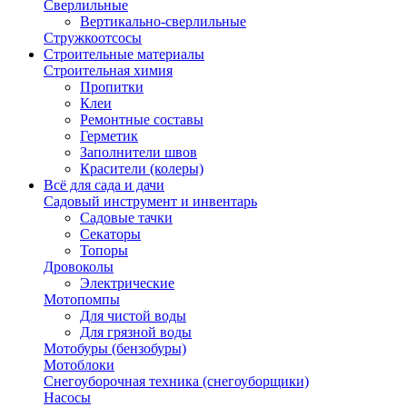
Сверлильные
Вертикально-сверлильные
Стружкоотсосы
Строительные материалы
Строительная химия
Пропитки
Клеи
Ремонтные составы
Герметик
Заполнители швов
Красители (колеры)
Всё для сада и дачи
Садовый инструмент и инвентарь
Садовые тачки
Секаторы
Топоры
Дровоколы
Электрические
Мотопомпы
Для чистой воды
Для грязной воды
Мотобуры (бензобуры)
Мотоблоки
Снегоуборочная техника (снегоуборщики)
Насосы