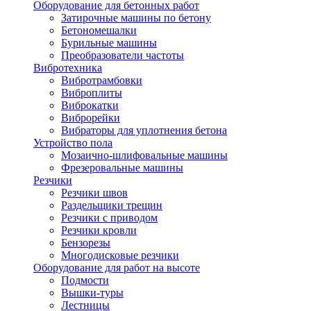
Оборудование для бетонных работ
Затирочные машины по бетону
Бетономешалки
Бурильные машины
Преобразователи частоты
Вибротехника
Вибротрамбовки
Виброплиты
Виброкатки
Виброрейки
Вибраторы для уплотнения бетона
Устройство пола
Мозаично-шлифовальные машины
Фрезеровальные машины
Резчики
Резчики швов
Раздельщики трещин
Резчики с приводом
Резчики кровли
Бензорезы
Многодисковые резчики
Оборудование для работ на высоте
Подмости
Вышки-туры
Лестницы