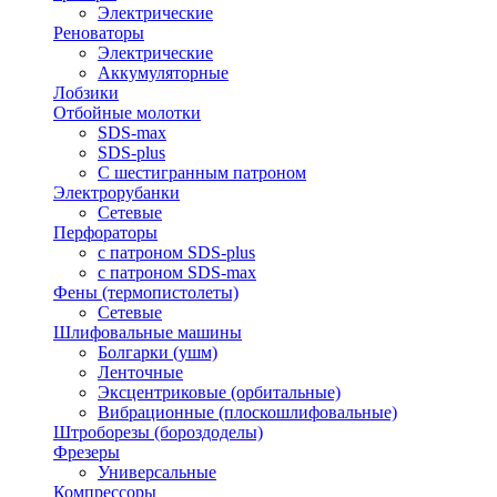
Электрические
Реноваторы
Электрические
Аккумуляторные
Лобзики
Отбойные молотки
SDS-max
SDS-plus
С шестигранным патроном
Электрорубанки
Сетевые
Перфораторы
с патроном SDS-plus
с патроном SDS-max
Фены (термопистолеты)
Сетевые
Шлифовальные машины
Болгарки (ушм)
Ленточные
Эксцентриковые (орбитальные)
Вибрационные (плоскошлифовальные)
Штроборезы (бороздоделы)
Фрезеры
Универсальные
Компрессоры