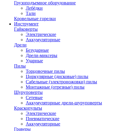
Грузоподъемное оборудование
Лебёдки
Тали
Кровельные горелки
Инструмент
Гайковерты
Электрические
Аккумуляторные
Дрели
Безударные
Дрели-миксеры
Ударные
Пилы
Торцовочные пилы
Циркулярные (дисковые) пилы
Сабельные (электроножовки) пилы
Монтажные (отрезные) пилы
Шуруповерты
Сетевые
Аккумуляторные дрели-шуруповерты
Краскопульты
Электрические
Пневматические
Аккумуляторные
Граверы