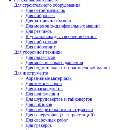
Для строительного оборудования
Для бетономешалок
Для виброреек
Для затирочных машин
Для мозаично-шлифовальных машин
Для резчиков
К установкам для сверления бетона
Для вибраторов
Для виброплит
Для уборочной техники
Для пылесосов
Для моек высокого давления
Для подметальных и поломоечных машин
Для инструмента
Абразивные материалы
Для компрессоров
Для краскопультов
Для шлифмашин
Для шуруповёртов и гайковёртов
Для лобзиков
Для измерительного инструмента
Для генераторов (электростанций)
Для сварочных работ
Для граверов