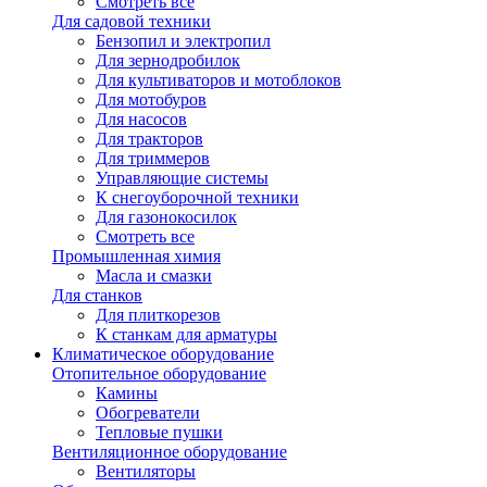
Смотреть все
Для садовой техники
Бензопил и электропил
Для зернодробилок
Для культиваторов и мотоблоков
Для мотобуров
Для насосов
Для тракторов
Для триммеров
Управляющие системы
К снегоуборочной техники
Для газонокосилок
Смотреть все
Промышленная химия
Масла и смазки
Для станков
Для плиткорезов
К станкам для арматуры
Климатическое оборудование
Отопительное оборудование
Камины
Обогреватели
Тепловые пушки
Вентиляционное оборудование
Вентиляторы