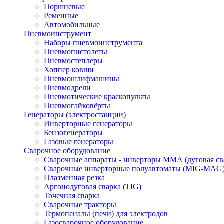
Поршневые
Ременные
Автомобильные
Пневмоинструмент
Наборы пневмоинструмента
Пневмопистолеты
Пневмостеплеры
Хоппер ковши
Пневмошлифмашины
Пневмодрели
Пневмотические краскопульты
Пневмогайковёрты
Генераторы (электростанции)
Инверторные генераторы
Бензогенераторы
Газовые генераторы
Сварочное оборудование
Сварочные аппараты - инверторы ММА (дуговая св
Сварочные инверторные полуавтоматы (MIG-MAG
Плазменная резка
Аргонодуговая сварка (TIG)
Точечная сварка
Сварочные тракторы
Термопеналы (печи) для электродов
Газосварочное оборудование