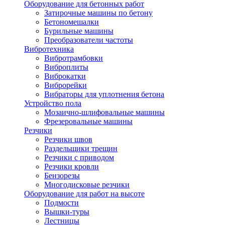
Оборудование для бетонных работ
Затирочные машины по бетону
Бетономешалки
Бурильные машины
Преобразователи частоты
Вибротехника
Вибротрамбовки
Виброплиты
Виброкатки
Виброрейки
Вибраторы для уплотнения бетона
Устройство пола
Мозаично-шлифовальные машины
Фрезеровальные машины
Резчики
Резчики швов
Раздельщики трещин
Резчики с приводом
Резчики кровли
Бензорезы
Многодисковые резчики
Оборудование для работ на высоте
Подмости
Вышки-туры
Лестницы