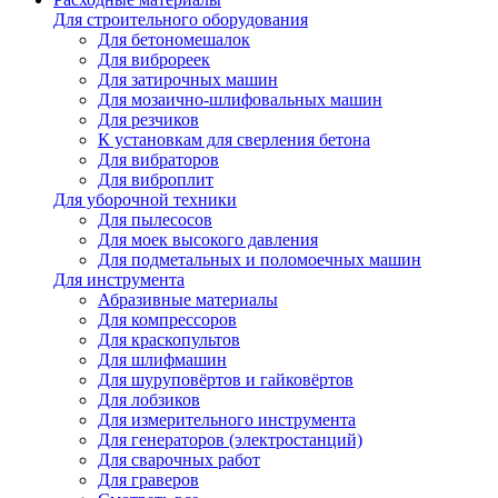
Для строительного оборудования
Для бетономешалок
Для виброреек
Для затирочных машин
Для мозаично-шлифовальных машин
Для резчиков
К установкам для сверления бетона
Для вибраторов
Для виброплит
Для уборочной техники
Для пылесосов
Для моек высокого давления
Для подметальных и поломоечных машин
Для инструмента
Абразивные материалы
Для компрессоров
Для краскопультов
Для шлифмашин
Для шуруповёртов и гайковёртов
Для лобзиков
Для измерительного инструмента
Для генераторов (электростанций)
Для сварочных работ
Для граверов