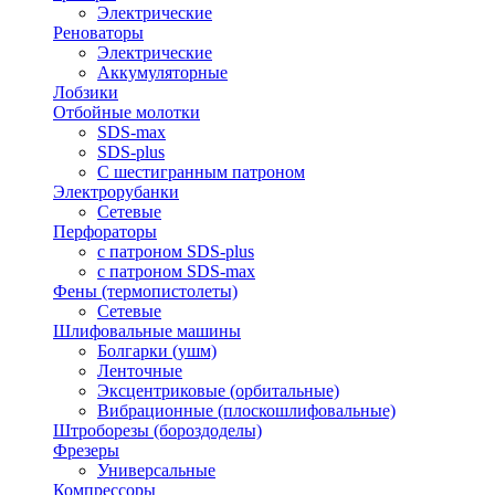
Электрические
Реноваторы
Электрические
Аккумуляторные
Лобзики
Отбойные молотки
SDS-max
SDS-plus
С шестигранным патроном
Электрорубанки
Сетевые
Перфораторы
с патроном SDS-plus
с патроном SDS-max
Фены (термопистолеты)
Сетевые
Шлифовальные машины
Болгарки (ушм)
Ленточные
Эксцентриковые (орбитальные)
Вибрационные (плоскошлифовальные)
Штроборезы (бороздоделы)
Фрезеры
Универсальные
Компрессоры