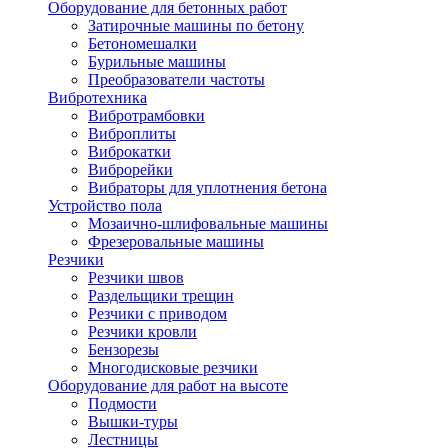
Оборудование для бетонных работ
Затирочные машины по бетону
Бетономешалки
Бурильные машины
Преобразователи частоты
Вибротехника
Вибротрамбовки
Виброплиты
Виброкатки
Виброрейки
Вибраторы для уплотнения бетона
Устройство пола
Мозаично-шлифовальные машины
Фрезеровальные машины
Резчики
Резчики швов
Раздельщики трещин
Резчики с приводом
Резчики кровли
Бензорезы
Многодисковые резчики
Оборудование для работ на высоте
Подмости
Вышки-туры
Лестницы