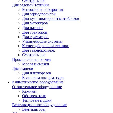
Смотреть все
Для садовой техники
Бензопил и электропил
Для зернодробилок
Для культиваторов и мотоблоков
Для мотобуров
Для насосов
Для тракторов
Для триммеров
Управляющие системы
К снегоуборочной техники
Для газонокосилок
Смотреть все
Промышленная химия
Масла и смазки
Для станков
Для плиткорезов
К станкам для арматуры
Климатическое оборудование
Отопительное оборудование
Камины
Обогреватели
Тепловые пушки
Вентиляционное оборудование
Вентиляторы