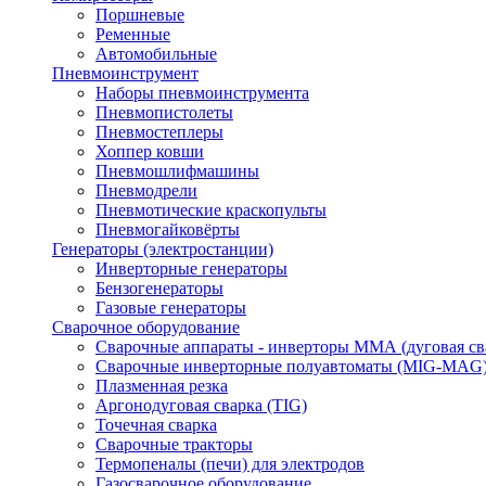
Поршневые
Ременные
Автомобильные
Пневмоинструмент
Наборы пневмоинструмента
Пневмопистолеты
Пневмостеплеры
Хоппер ковши
Пневмошлифмашины
Пневмодрели
Пневмотические краскопульты
Пневмогайковёрты
Генераторы (электростанции)
Инверторные генераторы
Бензогенераторы
Газовые генераторы
Сварочное оборудование
Сварочные аппараты - инверторы ММА (дуговая св
Сварочные инверторные полуавтоматы (MIG-MAG
Плазменная резка
Аргонодуговая сварка (TIG)
Точечная сварка
Сварочные тракторы
Термопеналы (печи) для электродов
Газосварочное оборудование