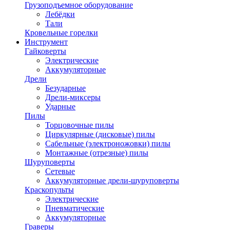
Грузоподъемное оборудование
Лебёдки
Тали
Кровельные горелки
Инструмент
Гайковерты
Электрические
Аккумуляторные
Дрели
Безударные
Дрели-миксеры
Ударные
Пилы
Торцовочные пилы
Циркулярные (дисковые) пилы
Сабельные (электроножовки) пилы
Монтажные (отрезные) пилы
Шуруповерты
Сетевые
Аккумуляторные дрели-шуруповерты
Краскопульты
Электрические
Пневматические
Аккумуляторные
Граверы