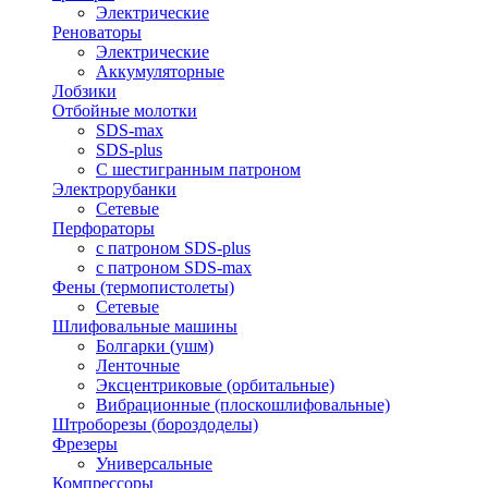
Электрические
Реноваторы
Электрические
Аккумуляторные
Лобзики
Отбойные молотки
SDS-max
SDS-plus
С шестигранным патроном
Электрорубанки
Сетевые
Перфораторы
с патроном SDS-plus
с патроном SDS-max
Фены (термопистолеты)
Сетевые
Шлифовальные машины
Болгарки (ушм)
Ленточные
Эксцентриковые (орбитальные)
Вибрационные (плоскошлифовальные)
Штроборезы (бороздоделы)
Фрезеры
Универсальные
Компрессоры