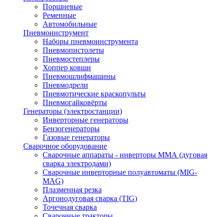
Поршневые
Ременные
Автомобильные
Пневмоинструмент
Наборы пневмоинструмента
Пневмопистолеты
Пневмостеплеры
Хоппер ковши
Пневмошлифмашины
Пневмодрели
Пневмотические краскопульты
Пневмогайковёрты
Генераторы (электростанции)
Инверторные генераторы
Бензогенераторы
Газовые генераторы
Сварочное оборудование
Сварочные аппараты - инверторы ММА (дуговая
сварка электродами)
Сварочные инверторные полуавтоматы (MIG-
MAG)
Плазменная резка
Аргонодуговая сварка (TIG)
Точечная сварка
Сварочные тракторы