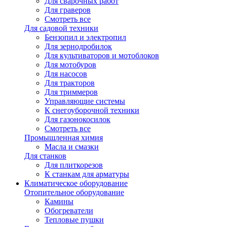
Для сварочных работ
Для граверов
Смотреть все
Для садовой техники
Бензопил и электропил
Для зернодробилок
Для культиваторов и мотоблоков
Для мотобуров
Для насосов
Для тракторов
Для триммеров
Управляющие системы
К снегоуборочной техники
Для газонокосилок
Смотреть все
Промышленная химия
Масла и смазки
Для станков
Для плиткорезов
К станкам для арматуры
Климатическое оборудование
Отопительное оборудование
Камины
Обогреватели
Тепловые пушки