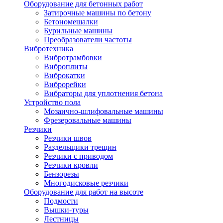
Оборудование для бетонных работ
Затирочные машины по бетону
Бетономешалки
Бурильные машины
Преобразователи частоты
Вибротехника
Вибротрамбовки
Виброплиты
Виброкатки
Виброрейки
Вибраторы для уплотнения бетона
Устройство пола
Мозаично-шлифовальные машины
Фрезеровальные машины
Резчики
Резчики швов
Раздельщики трещин
Резчики с приводом
Резчики кровли
Бензорезы
Многодисковые резчики
Оборудование для работ на высоте
Подмости
Вышки-туры
Лестницы