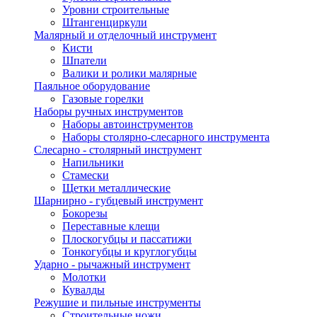
Уровни строительные
Штангенциркули
Малярный и отделочный инструмент
Кисти
Шпатели
Валики и ролики малярные
Паяльное оборудование
Газовые горелки
Наборы ручных инструментов
Наборы автоинструментов
Наборы столярно-слесарного инструмента
Слесарно - столярный инструмент
Напильники
Стамески
Щетки металлические
Шарнирно - губцевый инструмент
Бокорезы
Переставные клещи
Плоскогубцы и пассатижи
Тонкогубцы и круглогубцы
Ударно - рычажный инструмент
Молотки
Кувалды
Режушие и пильные инструменты
Строительные ножи