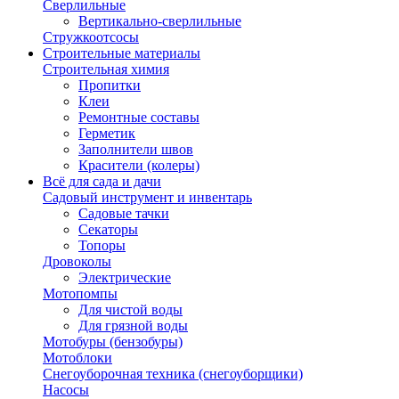
Сверлильные
Вертикально-сверлильные
Стружкоотсосы
Строительные материалы
Строительная химия
Пропитки
Клеи
Ремонтные составы
Герметик
Заполнители швов
Красители (колеры)
Всё для сада и дачи
Садовый инструмент и инвентарь
Садовые тачки
Секаторы
Топоры
Дровоколы
Электрические
Мотопомпы
Для чистой воды
Для грязной воды
Мотобуры (бензобуры)
Мотоблоки
Снегоуборочная техника (снегоуборщики)
Насосы