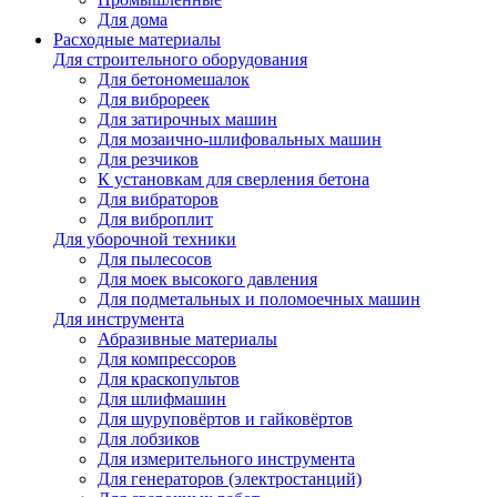
Для дома
Расходные материалы
Для строительного оборудования
Для бетономешалок
Для виброреек
Для затирочных машин
Для мозаично-шлифовальных машин
Для резчиков
К установкам для сверления бетона
Для вибраторов
Для виброплит
Для уборочной техники
Для пылесосов
Для моек высокого давления
Для подметальных и поломоечных машин
Для инструмента
Абразивные материалы
Для компрессоров
Для краскопультов
Для шлифмашин
Для шуруповёртов и гайковёртов
Для лобзиков
Для измерительного инструмента
Для генераторов (электростанций)