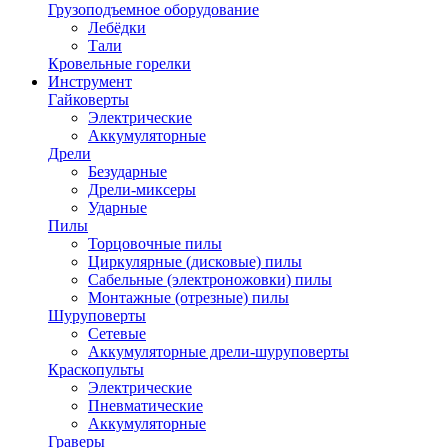
Грузоподъемное оборудование
Лебёдки
Тали
Кровельные горелки
Инструмент
Гайковерты
Электрические
Аккумуляторные
Дрели
Безударные
Дрели-миксеры
Ударные
Пилы
Торцовочные пилы
Циркулярные (дисковые) пилы
Сабельные (электроножовки) пилы
Монтажные (отрезные) пилы
Шуруповерты
Сетевые
Аккумуляторные дрели-шуруповерты
Краскопульты
Электрические
Пневматические
Аккумуляторные
Граверы