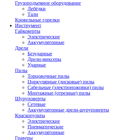
Грузоподъемное оборудование
Лебёдки
Тали
Кровельные горелки
Инструмент
Гайковерты
Электрические
Аккумуляторные
Дрели
Безударные
Дрели-миксеры
Ударные
Пилы
Торцовочные пилы
Циркулярные (дисковые) пилы
Сабельные (электроножовки) пилы
Монтажные (отрезные) пилы
Шуруповерты
Сетевые
Аккумуляторные дрели-шуруповерты
Краскопульты
Электрические
Пневматические
Аккумуляторные
Граверы