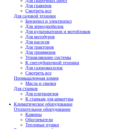
Для сварочных работ
Для граверов
Смотреть все
Для садовой техники
Бензопил и электропил
Для зернодробилок
Для культиваторов и мотоблоков
Для мотобуров
Для насосов
Для тракторов
Для триммеров
Управляющие системы
К снегоуборочной техники
Для газонокосилок
Смотреть все
Промышленная химия
Масла и смазки
Для станков
Для плиткорезов
К станкам для арматуры
Климатическое оборудование
Отопительное оборудование
Камины
Обогреватели
Тепловые пушки