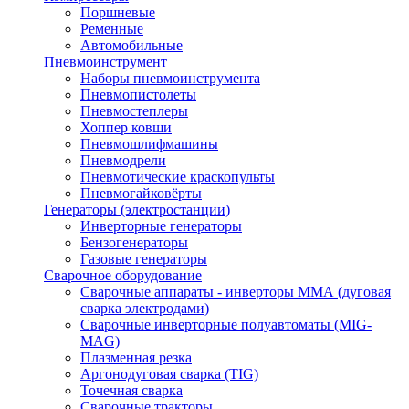
Поршневые
Ременные
Автомобильные
Пневмоинструмент
Наборы пневмоинструмента
Пневмопистолеты
Пневмостеплеры
Хоппер ковши
Пневмошлифмашины
Пневмодрели
Пневмотические краскопульты
Пневмогайковёрты
Генераторы (электростанции)
Инверторные генераторы
Бензогенераторы
Газовые генераторы
Сварочное оборудование
Сварочные аппараты - инверторы ММА (дуговая
сварка электродами)
Сварочные инверторные полуавтоматы (MIG-
MAG)
Плазменная резка
Аргонодуговая сварка (TIG)
Точечная сварка
Сварочные тракторы