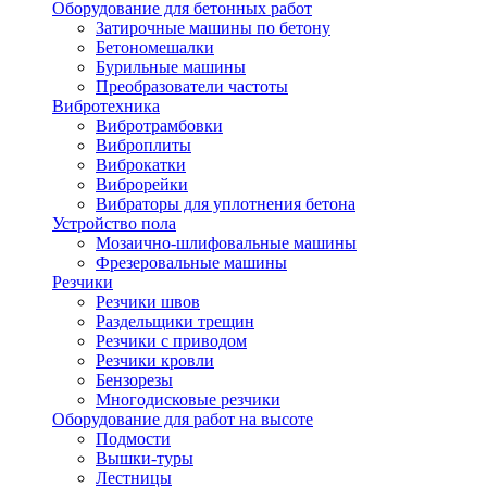
Оборудование для бетонных работ
Затирочные машины по бетону
Бетономешалки
Бурильные машины
Преобразователи частоты
Вибротехника
Вибротрамбовки
Виброплиты
Виброкатки
Виброрейки
Вибраторы для уплотнения бетона
Устройство пола
Мозаично-шлифовальные машины
Фрезеровальные машины
Резчики
Резчики швов
Раздельщики трещин
Резчики с приводом
Резчики кровли
Бензорезы
Многодисковые резчики
Оборудование для работ на высоте
Подмости
Вышки-туры
Лестницы