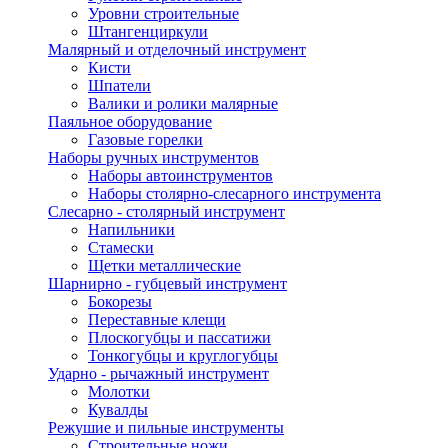
Уровни строительные
Штангенциркули
Малярный и отделочный инструмент
Кисти
Шпатели
Валики и ролики малярные
Паяльное оборудование
Газовые горелки
Наборы ручных инструментов
Наборы автоинструментов
Наборы столярно-слесарного инструмента
Слесарно - столярный инструмент
Напильники
Стамески
Щетки металлические
Шарнирно - губцевый инструмент
Бокорезы
Переставные клещи
Плоскогубцы и пассатижи
Тонкогубцы и круглогубцы
Ударно - рычажный инструмент
Молотки
Кувалды
Режушие и пильные инструменты
Строительные ножи