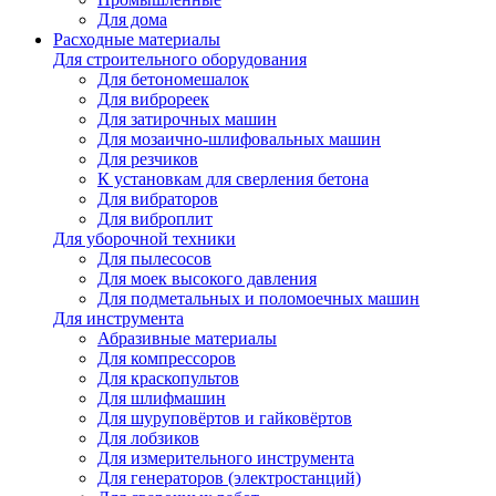
Для дома
Расходные материалы
Для строительного оборудования
Для бетономешалок
Для виброреек
Для затирочных машин
Для мозаично-шлифовальных машин
Для резчиков
К установкам для сверления бетона
Для вибраторов
Для виброплит
Для уборочной техники
Для пылесосов
Для моек высокого давления
Для подметальных и поломоечных машин
Для инструмента
Абразивные материалы
Для компрессоров
Для краскопультов
Для шлифмашин
Для шуруповёртов и гайковёртов
Для лобзиков
Для измерительного инструмента
Для генераторов (электростанций)