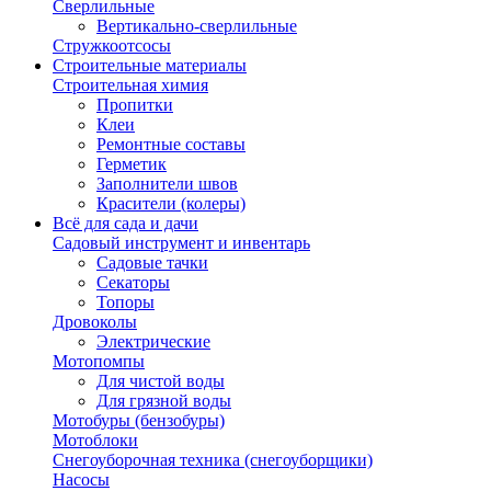
Сверлильные
Вертикально-сверлильные
Стружкоотсосы
Строительные материалы
Строительная химия
Пропитки
Клеи
Ремонтные составы
Герметик
Заполнители швов
Красители (колеры)
Всё для сада и дачи
Садовый инструмент и инвентарь
Садовые тачки
Секаторы
Топоры
Дровоколы
Электрические
Мотопомпы
Для чистой воды
Для грязной воды
Мотобуры (бензобуры)
Мотоблоки
Снегоуборочная техника (снегоуборщики)
Насосы