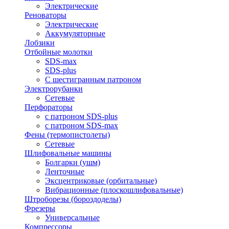
Электрические
Реноваторы
Электрические
Аккумуляторные
Лобзики
Отбойные молотки
SDS-max
SDS-plus
С шестигранным патроном
Электрорубанки
Сетевые
Перфораторы
с патроном SDS-plus
с патроном SDS-max
Фены (термопистолеты)
Сетевые
Шлифовальные машины
Болгарки (ушм)
Ленточные
Эксцентриковые (орбитальные)
Вибрационные (плоскошлифовальные)
Штроборезы (бороздоделы)
Фрезеры
Универсальные
Компрессоры