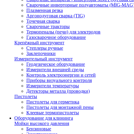
Сварочные инверторные полуавтоматы (MIG-MAG
Плазменная резка
Аргонодуговая сварка (TIG)
Точечная сварка
Сварочные тракторы
Термопеналы (печи) для электродов
Газосварочное оборудование
Крепёжный инструмент
Степлеры ручные
Заклепочники
Измерительный инструмент
Геодезическое оборудование
Измерители внешней среды
Контроль электроэнергии и сетей
Приборы визуального контроля
Измерители температуры
Детекторы металла (проводки)
Пистолеты
Пистолеты для герметика
Пистолеты для монтажной пены
Клеевые термопистолеты
Оборудование для клининга
Мойки высокого давления
Бензиновые