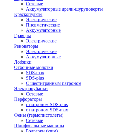
Сетевые
Аккумуляторные дрели-шуруповерты
Краскопульты
Электрические
Пневматические
Аккумуляторные
Граверы
Электрические
Реноваторы
Электрические
Аккумуляторные
Лобзики
Отбойные молотки
SDS-max
SDS-plus
С шестигранным патроном
Электрорубанки
Сетевые
Перфораторы
с патроном SDS-plus
с патроном SDS-max
Фены (термопистолеты)
Сетевые
Шлифовальные машины
Болгарки (ушм)