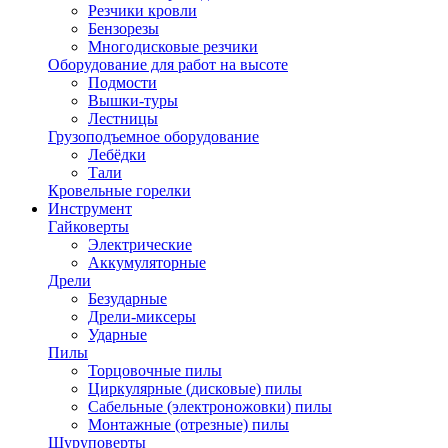
Резчики кровли
Бензорезы
Многодисковые резчики
Оборудование для работ на высоте
Подмости
Вышки-туры
Лестницы
Грузоподъемное оборудование
Лебёдки
Тали
Кровельные горелки
Инструмент
Гайковерты
Электрические
Аккумуляторные
Дрели
Безударные
Дрели-миксеры
Ударные
Пилы
Торцовочные пилы
Циркулярные (дисковые) пилы
Сабельные (электроножовки) пилы
Монтажные (отрезные) пилы
Шуруповерты