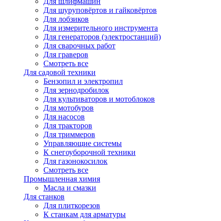
Для шлифмашин
Для шуруповёртов и гайковёртов
Для лобзиков
Для измерительного инструмента
Для генераторов (электростанций)
Для сварочных работ
Для граверов
Смотреть все
Для садовой техники
Бензопил и электропил
Для зернодробилок
Для культиваторов и мотоблоков
Для мотобуров
Для насосов
Для тракторов
Для триммеров
Управляющие системы
К снегоуборочной техники
Для газонокосилок
Смотреть все
Промышленная химия
Масла и смазки
Для станков
Для плиткорезов
К станкам для арматуры