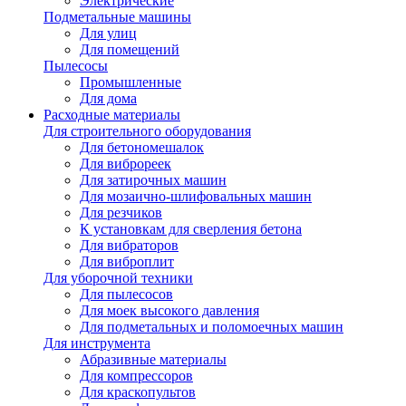
Электрические
Подметальные машины
Для улиц
Для помещений
Пылесосы
Промышленные
Для дома
Расходные материалы
Для строительного оборудования
Для бетономешалок
Для виброреек
Для затирочных машин
Для мозаично-шлифовальных машин
Для резчиков
К установкам для сверления бетона
Для вибраторов
Для виброплит
Для уборочной техники
Для пылесосов
Для моек высокого давления
Для подметальных и поломоечных машин
Для инструмента
Абразивные материалы
Для компрессоров
Для краскопультов