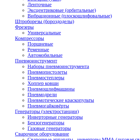
Ленточные
Эксцентриковые (орбитальные)
Вибрационные (плоскошлифовальные)
Штроборезы (бороздоделы)
Фрезеры
Универсальные
Компрессоры
Поршневые
Ременные
Автомобильные
Пневмоинструмент
Наборы пневмоинструмента
Пневмопистолеты
Пневмостеплеры
Хоппер ковши
Пневмошлифмашины
Пневмодрели
Пневмотические краскопульты
Пневмогайковёрты
Генераторы (электростанции)
Инверторные генераторы
Бензогенераторы
Газовые генераторы
Сварочное оборудование
Сварочные аппараты - инверторы ММА (дуговая св