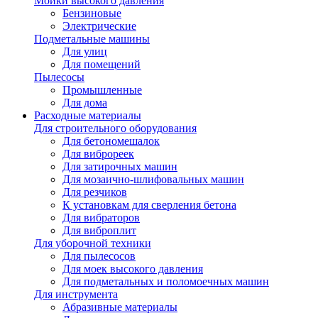
Мойки высокого давления
Бензиновые
Электрические
Подметальные машины
Для улиц
Для помещений
Пылесосы
Промышленные
Для дома
Расходные материалы
Для строительного оборудования
Для бетономешалок
Для виброреек
Для затирочных машин
Для мозаично-шлифовальных машин
Для резчиков
К установкам для сверления бетона
Для вибраторов
Для виброплит
Для уборочной техники
Для пылесосов
Для моек высокого давления
Для подметальных и поломоечных машин
Для инструмента
Абразивные материалы