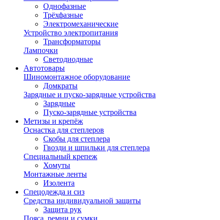
Однофазные
Трёхфазные
Электромеханические
Устройство электропитания
Трансформаторы
Лампочки
Светодиодные
Автотовары
Шиномонтажное оборудование
Домкраты
Зарядные и пуско-зарядные устройства
Зарядные
Пуско-зарядные устройства
Метизы и крепёж
Оснастка для степлеров
Скобы для степлера
Гвозди и шпильки для степлера
Специальный крепеж
Хомуты
Монтажные ленты
Изолента
Спецодежда и сиз
Средства индивидуальной защиты
Защита рук
Пояса, ремни и сумки