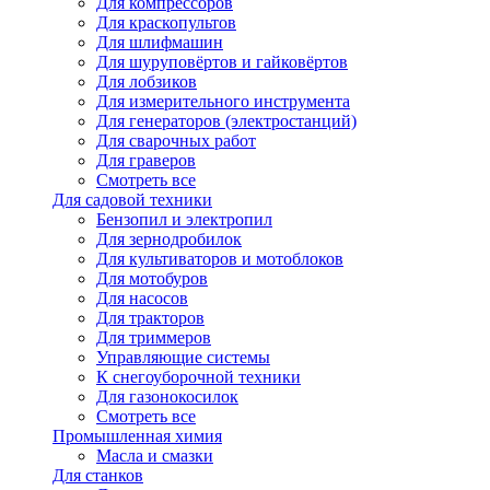
Для компрессоров
Для краскопультов
Для шлифмашин
Для шуруповёртов и гайковёртов
Для лобзиков
Для измерительного инструмента
Для генераторов (электростанций)
Для сварочных работ
Для граверов
Смотреть все
Для садовой техники
Бензопил и электропил
Для зернодробилок
Для культиваторов и мотоблоков
Для мотобуров
Для насосов
Для тракторов
Для триммеров
Управляющие системы
К снегоуборочной техники
Для газонокосилок
Смотреть все
Промышленная химия
Масла и смазки
Для станков