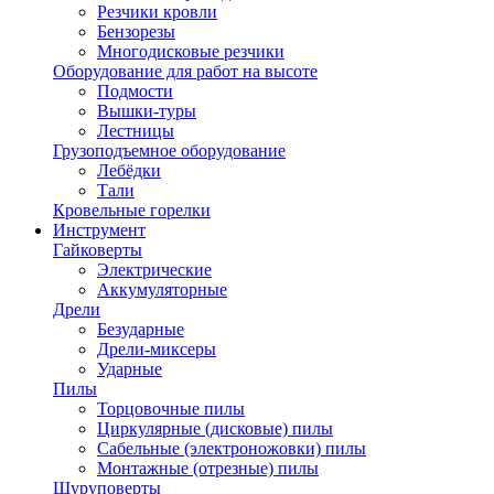
Резчики кровли
Бензорезы
Многодисковые резчики
Оборудование для работ на высоте
Подмости
Вышки-туры
Лестницы
Грузоподъемное оборудование
Лебёдки
Тали
Кровельные горелки
Инструмент
Гайковерты
Электрические
Аккумуляторные
Дрели
Безударные
Дрели-миксеры
Ударные
Пилы
Торцовочные пилы
Циркулярные (дисковые) пилы
Сабельные (электроножовки) пилы
Монтажные (отрезные) пилы
Шуруповерты