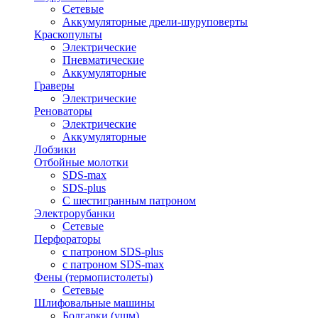
Сетевые
Аккумуляторные дрели-шуруповерты
Краскопульты
Электрические
Пневматические
Аккумуляторные
Граверы
Электрические
Реноваторы
Электрические
Аккумуляторные
Лобзики
Отбойные молотки
SDS-max
SDS-plus
С шестигранным патроном
Электрорубанки
Сетевые
Перфораторы
с патроном SDS-plus
с патроном SDS-max
Фены (термопистолеты)
Сетевые
Шлифовальные машины
Болгарки (ушм)