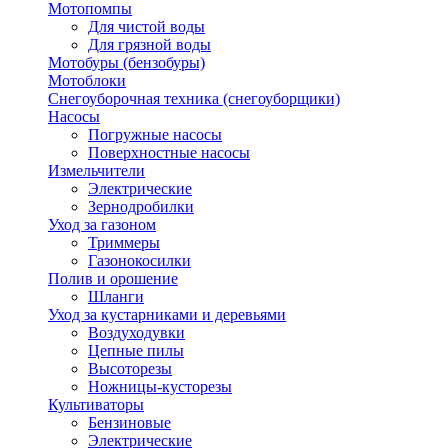
Мотопомпы
Для чистой воды
Для грязной воды
Мотобуры (бензобуры)
Мотоблоки
Снегоуборочная техника (снегоуборщики)
Насосы
Погружные насосы
Поверхностные насосы
Измельчители
Электрические
Зернодробилки
Уход за газоном
Триммеры
Газонокосилки
Полив и орошение
Шланги
Уход за кустарниками и деревьями
Воздуходувки
Цепные пилы
Высоторезы
Ножницы-кусторезы
Культиваторы
Бензиновые
Электрические