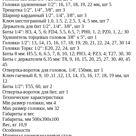
Головки удлиненные 1/2": 16, 17, 18, 19, 22 мм, шт
5
Трещотка 1/2", 1/4", 3/8", шт
3
Шарнир карданный 1/2", 1/4", 3/8", шт
3
Ключ шестигранный 1.0, 1.5, 2, 2.5, 3, 4, 5 мм, шт
7
Держатель для бит 1/2", 1/4", 3/8", шт
3
Биты 1/4": Н3, 4, 5, 6; FD4, 5.5, 6.5, 7; РН0, 1, 2; PZ0, 1, 2,;
30
Удлинитель торцевых головок 3/8" х 5", шт
1
Головки 1/2": 13, 14, 15, 16, 17, 18, 19, 20, 21, 22, 24, 27, 30
14
Головки Торкс 1/2": Е20, 22, 24, шт
3
Биты 8 мм: H5.5, 6, 6.5, 7, 8, 10, 12; PH3, 4; PZ3, 4; T27, 30,
30
Биты с держателем 6.35 мм: Т8, 9, 10, 15, 20, 25, 27, 30, 40, 45
45
Отвертка-вороток для головок, 1/4', 150мм, шт
1
Ключ гаечный 8, 9, 10 ,11 ,12, 13, 14, 15, 16, 17, 18, 19 мм, шт
12
Биты 1/2": T55, 60, шт
2
Отвертка-вороток для бит, шт
1
Технические характеристики
Min размер головки, мм
4
Max размер головки, мм
32
Габариты и вес
Габариты, мм
500x390x100
Вес, кг
10,9
Особенности
Материал
хромованадиевая сталь