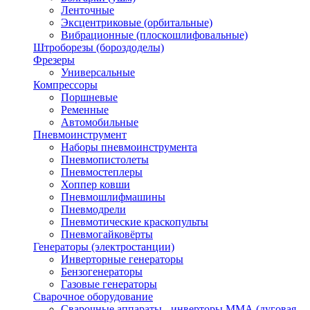
Ленточные
Эксцентриковые (орбитальные)
Вибрационные (плоскошлифовальные)
Штроборезы (бороздоделы)
Фрезеры
Универсальные
Компрессоры
Поршневые
Ременные
Автомобильные
Пневмоинструмент
Наборы пневмоинструмента
Пневмопистолеты
Пневмостеплеры
Хоппер ковши
Пневмошлифмашины
Пневмодрели
Пневмотические краскопульты
Пневмогайковёрты
Генераторы (электростанции)
Инверторные генераторы
Бензогенераторы
Газовые генераторы
Сварочное оборудование
Сварочные аппараты - инверторы ММА (дуговая