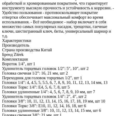
обработкой и хромированным покрытием, что гарантирует
инструменту высокую прочность и устойчивость к коррозии. -
Удобство пользования - противоскользящее покрытие
отвертки обеспечивает максимальный комфорт во время
использования. - Всё необходимое - набор включает в себя
множество самых популярных насадок, трещотки, гаечные
ключи, шестигранный ключ, биты, универсальный шарнир и
т.д.
Характеристики
Производитель
Страна производства
Китай
Бренд
Zitrek
Комплектация
Вороток 1/4", шт
1
Удлинитель торцевых головок 1/2": 5", 10", шт
2
Головка свечная 1/2": 16, 21 мм, шт
2
Переходник для головок торцевых 1/2", шт
1
Головки 1/4": 4, 4.5, 5, 5.5, 6, 7, 8, 9, 10, 11, 12, 13, 14 мм,
13
Головки Торкс 1/4": Е4, 5, 6, 7, 8, шт
5
Головки удлиненные 1/4": 4, 5, 6, 7, 8, 9, 10 мм, шт
7
Удлинитель торцевых головок 1/4": 2", 4", шт
2
Головки 3/8": 10, 11, 12, 13, 14, 15, 16, 17, 18, 19 мм, шт
10
Головки Торкс 3/8": Е10, 11, 12, 14, 16, 18, шт
6
Головки удлиненные 3/8": 10, 11, 12, 13, 14, 15 мм, шт
6
Головка свечная 3/8": 21 мм, шт
1