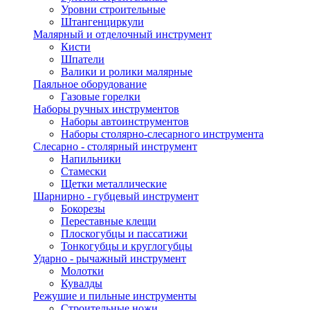
Уровни строительные
Штангенциркули
Малярный и отделочный инструмент
Кисти
Шпатели
Валики и ролики малярные
Паяльное оборудование
Газовые горелки
Наборы ручных инструментов
Наборы автоинструментов
Наборы столярно-слесарного инструмента
Слесарно - столярный инструмент
Напильники
Стамески
Щетки металлические
Шарнирно - губцевый инструмент
Бокорезы
Переставные клещи
Плоскогубцы и пассатижи
Тонкогубцы и круглогубцы
Ударно - рычажный инструмент
Молотки
Кувалды
Режушие и пильные инструменты
Строительные ножи