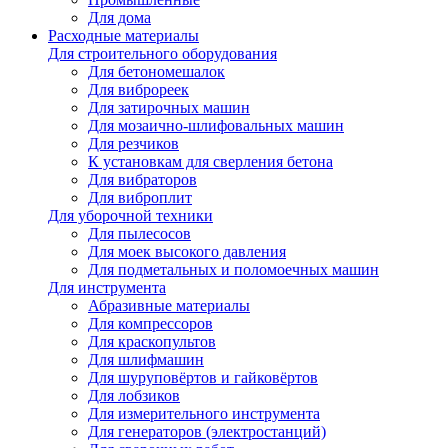
Для дома
Расходные материалы
Для строительного оборудования
Для бетономешалок
Для виброреек
Для затирочных машин
Для мозаично-шлифовальных машин
Для резчиков
К установкам для сверления бетона
Для вибраторов
Для виброплит
Для уборочной техники
Для пылесосов
Для моек высокого давления
Для подметальных и поломоечных машин
Для инструмента
Абразивные материалы
Для компрессоров
Для краскопультов
Для шлифмашин
Для шуруповёртов и гайковёртов
Для лобзиков
Для измерительного инструмента
Для генераторов (электростанций)