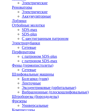
Электрические
Реноваторы
Электрические
Аккумуляторные
Лобзики
Отбойные молотки
SDS-max
SDS-plus
С шестигранным патроном
Электрорубанки
Сетевые
Перфораторы
с патроном SDS-plus
с патроном SDS-max
Фены (термопистолеты)
Сетевые
Шлифовальные машины
Болгарки (ушм)
Ленточные
Эксцентриковые (орбитальные)
Вибрационные (плоскошлифовальные)
Штроборезы (бороздоделы)
Фрезеры
Универсальные
Компрессоры