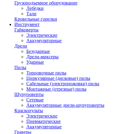
Грузоподъемное оборудование
Лебёдки
Тали
Кровельные горелки
Инструмент
Гайковерты
Электрические
Аккумуляторные
Дрели
Безударные
Дрели-миксеры
Ударные
Пилы
Торцовочные пилы
Циркулярные (дисковые) пилы
Сабельные (электроножовки) пилы
Монтажные (отрезные) пилы
Шуруповерты
Сетевые
Аккумуляторные дрели-шуруповерты
Краскопульты
Электрические
Пневматические
Аккумуляторные
Граверы