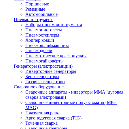
Поршневые
Ременные
Автомобильные
Пневмоинструмент
Наборы пневмоинструмента
Пневмопистолеты
Пневмостеплеры
Хоппер ковши
Пневмошлифмашины
Пневмодрели
Пневмотические краскопульты
Пневмогайковёрты
Генераторы (электростанции)
Инверторные генераторы
Бензогенераторы
Газовые генераторы
Сварочное оборудование
Сварочные аппараты - инверторы ММА (дуговая
сварка электродами)
Сварочные инверторные полуавтоматы (MIG-
MAG)
Плазменная резка
Аргонодуговая сварка (TIG)
Точечная сварка
Сварочные тракторы