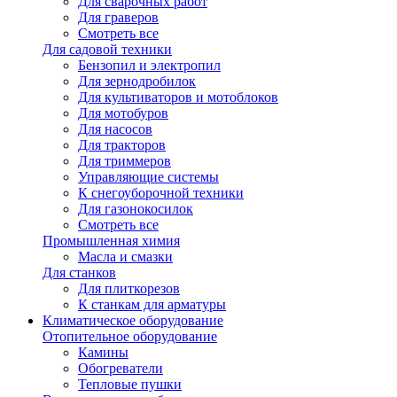
Для сварочных работ
Для граверов
Смотреть все
Для садовой техники
Бензопил и электропил
Для зернодробилок
Для культиваторов и мотоблоков
Для мотобуров
Для насосов
Для тракторов
Для триммеров
Управляющие системы
К снегоуборочной техники
Для газонокосилок
Смотреть все
Промышленная химия
Масла и смазки
Для станков
Для плиткорезов
К станкам для арматуры
Климатическое оборудование
Отопительное оборудование
Камины
Обогреватели
Тепловые пушки