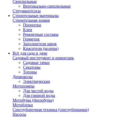
Сверлильные
Вертикально-сверлильные
Стружкоотсосы
Строительные материалы
Строительная химия
Пропитки
Клеи
Ремонтные составы
Герметик
Заполнители швов
Красители (колеры)
Всё для сада и дачи
Садовый инструмент и инвентарь
Садовые тачки
Секаторы
Топоры
Дровоколы
Электрические
Мотопомпы
Для чистой воды
Для грязной воды
Мотобуры (бензобуры)
Мотоблоки
Снегоуборочная техника (снегоуборщики)
Насосы