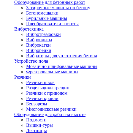
Оборудование для бетонных работ
Затирочные машины по бетону
Бетономешалки
Бурильные машины
Преобразователи частоты
Вибротехника
Вибротрамбовки
Виброплиты
Виброкатки
Виброрейки
Вибраторы для уплотнения бетона
Устройство пола
Мозаично-шлифовальные машины
Фрезеровальные машины
Резчики
Резчики швов
Раздельщики трещин
Резчики с приводом
Резчики кровли
Бензорезы
Многодисковые резчики
Оборудование для работ на высоте
Подмости
Вышки-туры
Лестницы