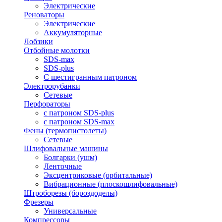
Электрические
Реноваторы
Электрические
Аккумуляторные
Лобзики
Отбойные молотки
SDS-max
SDS-plus
С шестигранным патроном
Электрорубанки
Сетевые
Перфораторы
с патроном SDS-plus
с патроном SDS-max
Фены (термопистолеты)
Сетевые
Шлифовальные машины
Болгарки (ушм)
Ленточные
Эксцентриковые (орбитальные)
Вибрационные (плоскошлифовальные)
Штроборезы (бороздоделы)
Фрезеры
Универсальные
Компрессоры