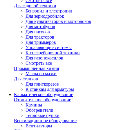
Смотреть все
Для садовой техники
Бензопил и электропил
Для зернодробилок
Для культиваторов и мотоблоков
Для мотобуров
Для насосов
Для тракторов
Для триммеров
Управляющие системы
К снегоуборочной техники
Для газонокосилок
Смотреть все
Промышленная химия
Масла и смазки
Для станков
Для плиткорезов
К станкам для арматуры
Климатическое оборудование
Отопительное оборудование
Камины
Обогреватели
Тепловые пушки
Вентиляционное оборудование
Вентиляторы