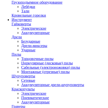
Грузоподъемное оборудование
Лебёдки
Тали
Кровельные горелки
Инструмент
Гайковерты
Электрические
Аккумуляторные
Дрели
Безударные
Дрели-миксеры
Ударные
Пилы
Торцовочные пилы
Циркулярные (дисковые) пилы
Сабельные (электроножовки) пилы
Монтажные (отрезные) пилы
Шуруповерты
Сетевые
Аккумуляторные дрели-шуруповерты
Краскопульты
Электрические
Пневматические
Аккумуляторные
Граверы