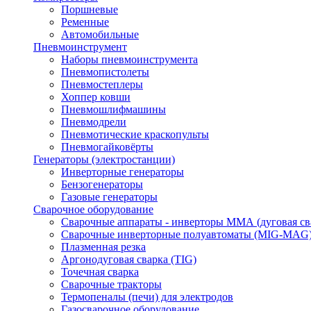
Поршневые
Ременные
Автомобильные
Пневмоинструмент
Наборы пневмоинструмента
Пневмопистолеты
Пневмостеплеры
Хоппер ковши
Пневмошлифмашины
Пневмодрели
Пневмотические краскопульты
Пневмогайковёрты
Генераторы (электростанции)
Инверторные генераторы
Бензогенераторы
Газовые генераторы
Сварочное оборудование
Сварочные аппараты - инверторы ММА (дуговая св
Сварочные инверторные полуавтоматы (MIG-MAG
Плазменная резка
Аргонодуговая сварка (TIG)
Точечная сварка
Сварочные тракторы
Термопеналы (печи) для электродов
Газосварочное оборудование