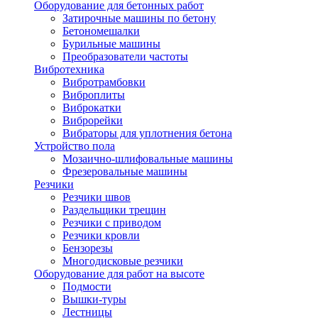
Оборудование для бетонных работ
Затирочные машины по бетону
Бетономешалки
Бурильные машины
Преобразователи частоты
Вибротехника
Вибротрамбовки
Виброплиты
Виброкатки
Виброрейки
Вибраторы для уплотнения бетона
Устройство пола
Мозаично-шлифовальные машины
Фрезеровальные машины
Резчики
Резчики швов
Раздельщики трещин
Резчики с приводом
Резчики кровли
Бензорезы
Многодисковые резчики
Оборудование для работ на высоте
Подмости
Вышки-туры
Лестницы