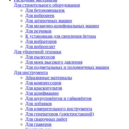
Для строительного оборудования
Для бетономешалок
Для виброреек
Для затирочных машин
Для мозаично-шлифовальных машин
Для резчиков
К установкам для сверления бетона
Для вибраторов
Для виброплит
Для уборочной техники
Для пылесосов
Для моек высокого давления
Для подметальных и поломоечных машин
Для инструмента
Абразивные материалы
Для компрессоров
Для краскопультов
Для шлифмашин
Для шуруповёртов и гайковёртов
Для лобзиков
Для измерительного инструмента
Для генераторов (электростанций)
Для сварочных работ
Для граверов