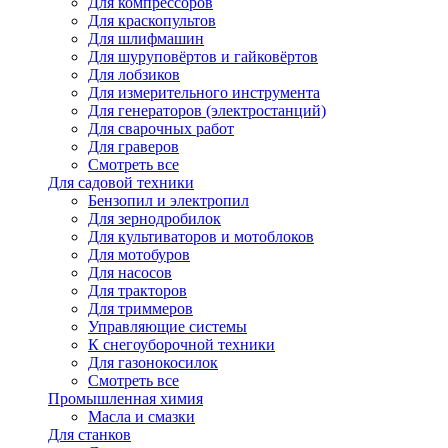
Для компрессоров
Для краскопультов
Для шлифмашин
Для шуруповёртов и гайковёртов
Для лобзиков
Для измерительного инструмента
Для генераторов (электростанций)
Для сварочных работ
Для граверов
Смотреть все
Для садовой техники
Бензопил и электропил
Для зернодробилок
Для культиваторов и мотоблоков
Для мотобуров
Для насосов
Для тракторов
Для триммеров
Управляющие системы
К снегоуборочной техники
Для газонокосилок
Смотреть все
Промышленная химия
Масла и смазки
Для станков