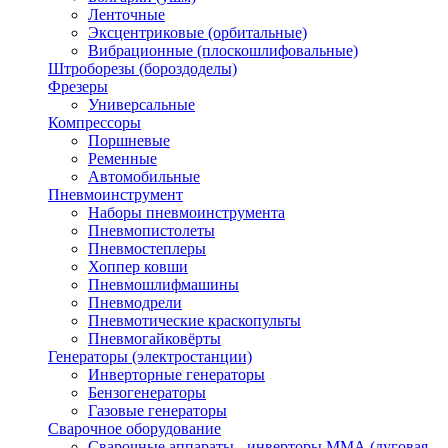
Ленточные
Эксцентриковые (орбитальные)
Вибрационные (плоскошлифовальные)
Штроборезы (бороздоделы)
Фрезеры
Универсальные
Компрессоры
Поршневые
Ременные
Автомобильные
Пневмоинструмент
Наборы пневмоинструмента
Пневмопистолеты
Пневмостеплеры
Хоппер ковши
Пневмошлифмашины
Пневмодрели
Пневмотические краскопульты
Пневмогайковёрты
Генераторы (электростанции)
Инверторные генераторы
Бензогенераторы
Газовые генераторы
Сварочное оборудование
Сварочные аппараты - инверторы ММА (дуговая