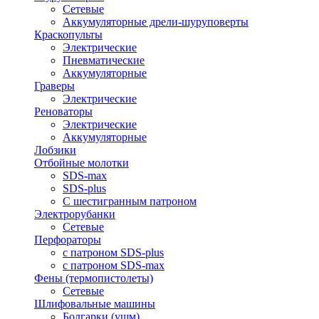
Сетевые
Аккумуляторные дрели-шуруповерты
Краскопульты
Электрические
Пневматические
Аккумуляторные
Граверы
Электрические
Реноваторы
Электрические
Аккумуляторные
Лобзики
Отбойные молотки
SDS-max
SDS-plus
С шестигранным патроном
Электрорубанки
Сетевые
Перфораторы
с патроном SDS-plus
с патроном SDS-max
Фены (термопистолеты)
Сетевые
Шлифовальные машины
Болгарки (ушм)