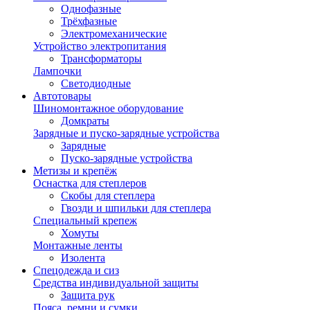
Однофазные
Трёхфазные
Электромеханические
Устройство электропитания
Трансформаторы
Лампочки
Светодиодные
Автотовары
Шиномонтажное оборудование
Домкраты
Зарядные и пуско-зарядные устройства
Зарядные
Пуско-зарядные устройства
Метизы и крепёж
Оснастка для степлеров
Скобы для степлера
Гвозди и шпильки для степлера
Специальный крепеж
Хомуты
Монтажные ленты
Изолента
Спецодежда и сиз
Средства индивидуальной защиты
Защита рук
Пояса, ремни и сумки