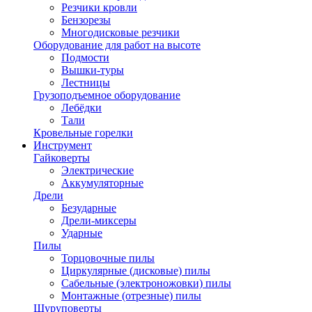
Резчики кровли
Бензорезы
Многодисковые резчики
Оборудование для работ на высоте
Подмости
Вышки-туры
Лестницы
Грузоподъемное оборудование
Лебёдки
Тали
Кровельные горелки
Инструмент
Гайковерты
Электрические
Аккумуляторные
Дрели
Безударные
Дрели-миксеры
Ударные
Пилы
Торцовочные пилы
Циркулярные (дисковые) пилы
Сабельные (электроножовки) пилы
Монтажные (отрезные) пилы
Шуруповерты