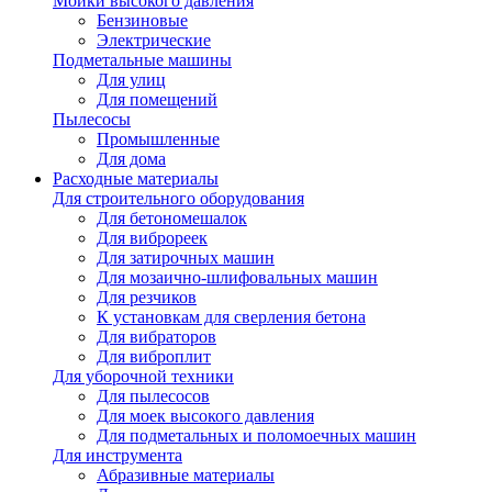
Мойки высокого давления
Бензиновые
Электрические
Подметальные машины
Для улиц
Для помещений
Пылесосы
Промышленные
Для дома
Расходные материалы
Для строительного оборудования
Для бетономешалок
Для виброреек
Для затирочных машин
Для мозаично-шлифовальных машин
Для резчиков
К установкам для сверления бетона
Для вибраторов
Для виброплит
Для уборочной техники
Для пылесосов
Для моек высокого давления
Для подметальных и поломоечных машин
Для инструмента
Абразивные материалы