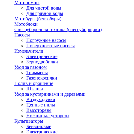
Мотопомпы
Для чистой воды
Для грязной воды
Мотобуры (бензобуры)
Мотоблоки
Снегоуборочная техника (снегоуборщики)
Насосы
Погружные насосы
Поверхностные насосы
Измельчители
Электрические
Зернодробилки
Уход за газоном
Триммеры
Газонокосилки
Полив и орошение
Шланги
Уход за кустарниками и деревьями
Воздуходувки
Цепные пилы
Высоторезы
Ножницы-кусторезы
Культиваторы
Бензиновые
Электрические