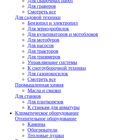
Для сварочных работ
Для граверов
Смотреть все
Для садовой техники
Бензопил и электропил
Для зернодробилок
Для культиваторов и мотоблоков
Для мотобуров
Для насосов
Для тракторов
Для триммеров
Управляющие системы
К снегоуборочной техники
Для газонокосилок
Смотреть все
Промышленная химия
Масла и смазки
Для станков
Для плиткорезов
К станкам для арматуры
Климатическое оборудование
Отопительное оборудование
Камины
Обогреватели
Тепловые пушки