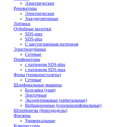
Электрические
Реноваторы
Электрические
Аккумуляторные
Лобзики
Отбойные молотки
SDS-max
SDS-plus
С шестигранным патроном
Электрорубанки
Сетевые
Перфораторы
с патроном SDS-plus
с патроном SDS-max
Фены (термопистолеты)
Сетевые
Шлифовальные машины
Болгарки (ушм)
Ленточные
Эксцентриковые (орбитальные)
Вибрационные (плоскошлифовальные)
Штроборезы (бороздоделы)
Фрезеры
Универсальные
Компрессоры