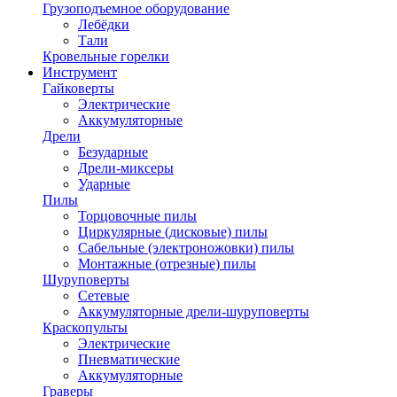
Грузоподъемное оборудование
Лебёдки
Тали
Кровельные горелки
Инструмент
Гайковерты
Электрические
Аккумуляторные
Дрели
Безударные
Дрели-миксеры
Ударные
Пилы
Торцовочные пилы
Циркулярные (дисковые) пилы
Сабельные (электроножовки) пилы
Монтажные (отрезные) пилы
Шуруповерты
Сетевые
Аккумуляторные дрели-шуруповерты
Краскопульты
Электрические
Пневматические
Аккумуляторные
Граверы