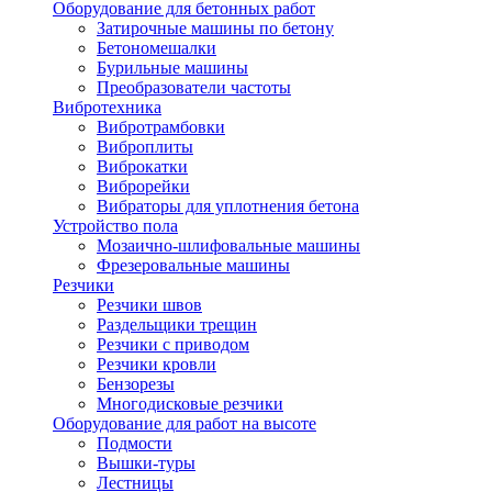
Оборудование для бетонных работ
Затирочные машины по бетону
Бетономешалки
Бурильные машины
Преобразователи частоты
Вибротехника
Вибротрамбовки
Виброплиты
Виброкатки
Виброрейки
Вибраторы для уплотнения бетона
Устройство пола
Мозаично-шлифовальные машины
Фрезеровальные машины
Резчики
Резчики швов
Раздельщики трещин
Резчики с приводом
Резчики кровли
Бензорезы
Многодисковые резчики
Оборудование для работ на высоте
Подмости
Вышки-туры
Лестницы