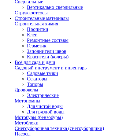
Сверлильные
Вертикально-сверлильные
Стружкоотсосы
Строительные материалы
Строительная химия
Пропитки
Клеи
Ремонтные составы
Герметик
Заполнители швов
Красители (колеры)
Всё для сада и дачи
Садовый инструмент и инвентарь
Садовые тачки
Секаторы
Топоры
Дровоколы
Электрические
Мотопомпы
Для чистой воды
Для грязной воды
Мотобуры (бензобуры)
Мотоблоки
Снегоуборочная техника (снегоуборщики)
Насосы