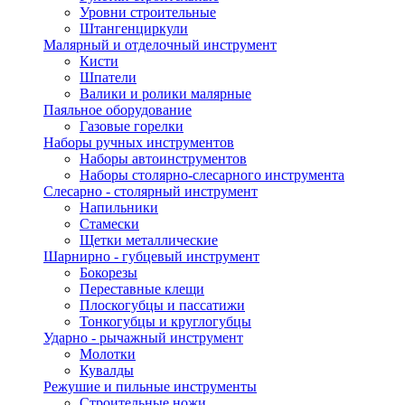
Уровни строительные
Штангенциркули
Малярный и отделочный инструмент
Кисти
Шпатели
Валики и ролики малярные
Паяльное оборудование
Газовые горелки
Наборы ручных инструментов
Наборы автоинструментов
Наборы столярно-слесарного инструмента
Слесарно - столярный инструмент
Напильники
Стамески
Щетки металлические
Шарнирно - губцевый инструмент
Бокорезы
Переставные клещи
Плоскогубцы и пассатижи
Тонкогубцы и круглогубцы
Ударно - рычажный инструмент
Молотки
Кувалды
Режушие и пильные инструменты
Строительные ножи