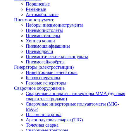
Поршневые
Ременные
Автомобильные
Пневмоинструмент
Наборы пневмоинструмента
Пневмопистолеты
Пневмостеплеры
Хоппер ковши
Пневмошлифмашины
Пневмодрели
Пневмотические краскопульты
Пневмогайковёрты
Генераторы (электростанции)
Инверторные генераторы
Бензогенераторы
Газовые генераторы
Сварочное оборудование
Сварочные аппараты - инверторы ММА (дуговая
сварка электродами)
Сварочные инверторные полуавтоматы (MIG-
MAG)
Плазменная резка
Аргонодуговая сварка (TIG)
Точечная сварка
Сварочные тракторы