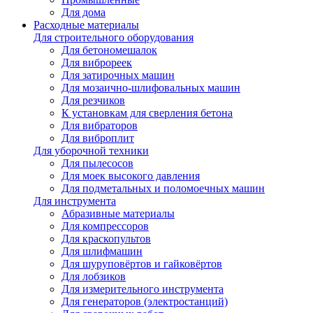
Для дома
Расходные материалы
Для строительного оборудования
Для бетономешалок
Для виброреек
Для затирочных машин
Для мозаично-шлифовальных машин
Для резчиков
К установкам для сверления бетона
Для вибраторов
Для виброплит
Для уборочной техники
Для пылесосов
Для моек высокого давления
Для подметальных и поломоечных машин
Для инструмента
Абразивные материалы
Для компрессоров
Для краскопультов
Для шлифмашин
Для шуруповёртов и гайковёртов
Для лобзиков
Для измерительного инструмента
Для генераторов (электростанций)