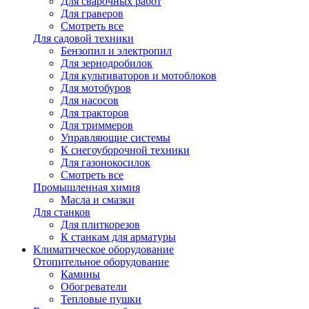
Для сварочных работ
Для граверов
Смотреть все
Для садовой техники
Бензопил и электропил
Для зернодробилок
Для культиваторов и мотоблоков
Для мотобуров
Для насосов
Для тракторов
Для триммеров
Управляющие системы
К снегоуборочной техники
Для газонокосилок
Смотреть все
Промышленная химия
Масла и смазки
Для станков
Для плиткорезов
К станкам для арматуры
Климатическое оборудование
Отопительное оборудование
Камины
Обогреватели
Тепловые пушки