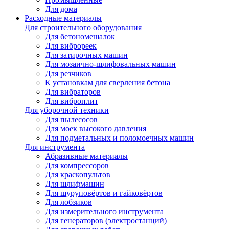
Для дома
Расходные материалы
Для строительного оборудования
Для бетономешалок
Для виброреек
Для затирочных машин
Для мозаично-шлифовальных машин
Для резчиков
К установкам для сверления бетона
Для вибраторов
Для виброплит
Для уборочной техники
Для пылесосов
Для моек высокого давления
Для подметальных и поломоечных машин
Для инструмента
Абразивные материалы
Для компрессоров
Для краскопультов
Для шлифмашин
Для шуруповёртов и гайковёртов
Для лобзиков
Для измерительного инструмента
Для генераторов (электростанций)