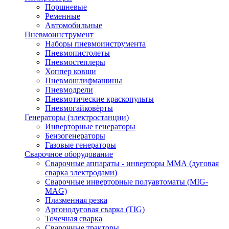
Поршневые
Ременные
Автомобильные
Пневмоинструмент
Наборы пневмоинструмента
Пневмопистолеты
Пневмостеплеры
Хоппер ковши
Пневмошлифмашины
Пневмодрели
Пневмотические краскопульты
Пневмогайковёрты
Генераторы (электростанции)
Инверторные генераторы
Бензогенераторы
Газовые генераторы
Сварочное оборудование
Сварочные аппараты - инверторы ММА (дуговая
сварка электродами)
Сварочные инверторные полуавтоматы (MIG-
MAG)
Плазменная резка
Аргонодуговая сварка (TIG)
Точечная сварка
Сварочные тракторы