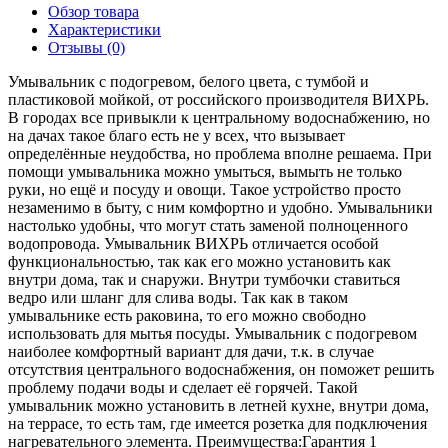
Обзор товара
Характеристики
Отзывы (0)
Умывальник с подогревом, белого цвета, с тумбой и
пластиковой мойкой, от российского производителя ВИХРЬ.
В городах все привыкли к центральному водоснабжению, но
на дачах такое благо есть не у всех, что вызывает
определённые неудобства, но проблема вполне решаема. При
помощи умывальника можно умыться, вымыть не только
руки, но ещё и посуду и овощи. Такое устройство просто
незаменимо в быту, с ним комфортно и удобно. Умывальники
настолько удобны, что могут стать заменой полноценного
водопровода. Умывальник ВИХРЬ отличается особой
функциональностью, так как его можно установить как
внутри дома, так и снаружи. Внутри тумбочки ставиться
ведро или шланг для слива воды. Так как в таком
умывальнике есть раковина, то его можно свободно
использовать для мытья посуды. Умывальник с подогревом
наиболее комфортный вариант для дачи, т.к. в случае
отсутствия центрального водоснабжения, он поможет решить
проблему подачи воды и сделает её горячей. Такой
умывальник можно установить в летней кухне, внутри дома,
на террасе, то есть там, где имеется розетка для подключения
нагревательного элемента. Преимущества:Гарантия 1