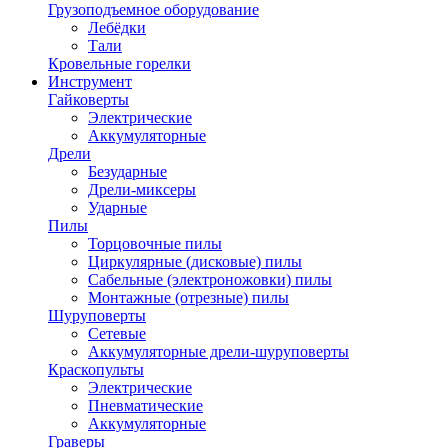
Грузоподъемное оборудование
Лебёдки
Тали
Кровельные горелки
Инструмент
Гайковерты
Электрические
Аккумуляторные
Дрели
Безударные
Дрели-миксеры
Ударные
Пилы
Торцовочные пилы
Циркулярные (дисковые) пилы
Сабельные (электроножовки) пилы
Монтажные (отрезные) пилы
Шуруповерты
Сетевые
Аккумуляторные дрели-шуруповерты
Краскопульты
Электрические
Пневматические
Аккумуляторные
Граверы