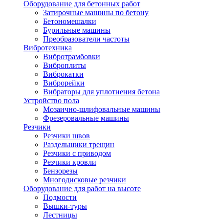
Оборудование для бетонных работ
Затирочные машины по бетону
Бетономешалки
Бурильные машины
Преобразователи частоты
Вибротехника
Вибротрамбовки
Виброплиты
Виброкатки
Виброрейки
Вибраторы для уплотнения бетона
Устройство пола
Мозаично-шлифовальные машины
Фрезеровальные машины
Резчики
Резчики швов
Раздельщики трещин
Резчики с приводом
Резчики кровли
Бензорезы
Многодисковые резчики
Оборудование для работ на высоте
Подмости
Вышки-туры
Лестницы