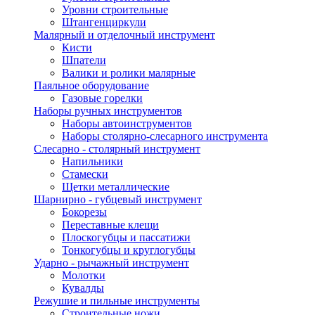
Уровни строительные
Штангенциркули
Малярный и отделочный инструмент
Кисти
Шпатели
Валики и ролики малярные
Паяльное оборудование
Газовые горелки
Наборы ручных инструментов
Наборы автоинструментов
Наборы столярно-слесарного инструмента
Слесарно - столярный инструмент
Напильники
Стамески
Щетки металлические
Шарнирно - губцевый инструмент
Бокорезы
Переставные клещи
Плоскогубцы и пассатижи
Тонкогубцы и круглогубцы
Ударно - рычажный инструмент
Молотки
Кувалды
Режушие и пильные инструменты
Строительные ножи