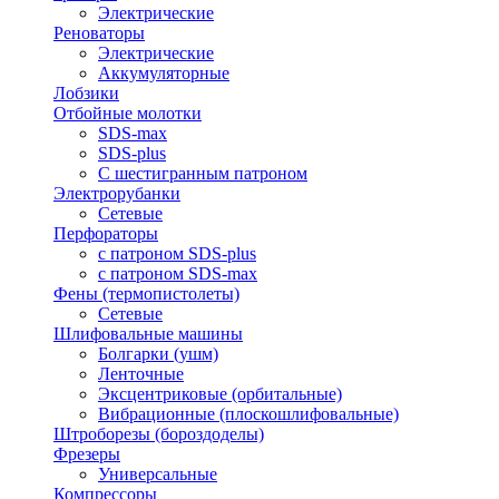
Электрические
Реноваторы
Электрические
Аккумуляторные
Лобзики
Отбойные молотки
SDS-max
SDS-plus
С шестигранным патроном
Электрорубанки
Сетевые
Перфораторы
с патроном SDS-plus
с патроном SDS-max
Фены (термопистолеты)
Сетевые
Шлифовальные машины
Болгарки (ушм)
Ленточные
Эксцентриковые (орбитальные)
Вибрационные (плоскошлифовальные)
Штроборезы (бороздоделы)
Фрезеры
Универсальные
Компрессоры