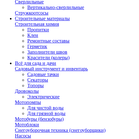
Сверлильные
Вертикально-сверлильные
Стружкоотсосы
Строительные материалы
Строительная химия
Пропитки
Клеи
Ремонтные составы
Герметик
Заполнители швов
Красители (колеры)
Всё для сада и дачи
Садовый инструмент и инвентарь
Садовые тачки
Секаторы
Топоры
Дровоколы
Электрические
Мотопомпы
Для чистой воды
Для грязной воды
Мотобуры (бензобуры)
Мотоблоки
Снегоуборочная техника (снегоуборщики)
Насосы