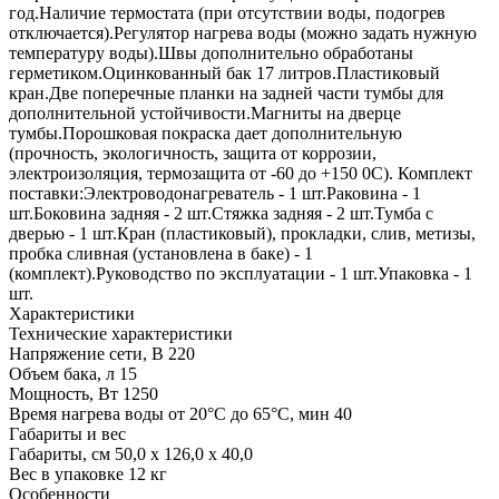
год.Наличие термостата (при отсутствии воды, подогрев
отключается).Регулятор нагрева воды (можно задать нужную
температуру воды).Швы дополнительно обработаны
герметиком.Оцинкованный бак 17 литров.Пластиковый
кран.Две поперечные планки на задней части тумбы для
дополнительной устойчивости.Магниты на дверце
тумбы.Порошковая покраска дает дополнительную
(прочность, экологичность, защита от коррозии,
электроизоляция, термозащита от -60 до +150 0С). Комплект
поставки:Электроводонагреватель - 1 шт.Раковина - 1
шт.Боковина задняя - 2 шт.Стяжка задняя - 2 шт.Тумба с
дверью - 1 шт.Кран (пластиковый), прокладки, слив, метизы,
пробка сливная (установлена в баке) - 1
(комплект).Руководство по эксплуатации - 1 шт.Упаковка - 1
шт.
Характеристики
Технические характеристики
Напряжение сети, В
220
Объем бака, л
15
Мощность, Вт
1250
Время нагрева воды от 20°C до 65°C, мин
40
Габариты и вес
Габариты, см
50,0 х 126,0 х 40,0
Вес в упаковке
12 кг
Особенности