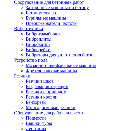
Оборудование для бетонных работ
Затирочные машины по бетону
Бетономешалки
Бурильные машины
Преобразователи частоты
Вибротехника
Вибротрамбовки
Виброплиты
Виброкатки
Виброрейки
Вибраторы для уплотнения бетона
Устройство пола
Мозаично-шлифовальные машины
Фрезеровальные машины
Резчики
Резчики швов
Раздельщики трещин
Резчики с приводом
Резчики кровли
Бензорезы
Многодисковые резчики
Оборудование для работ на высоте
Подмости
Вышки-туры
Лестницы