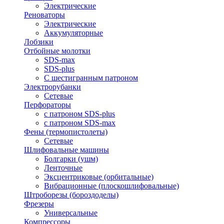
Электрические
Реноваторы
Электрические
Аккумуляторные
Лобзики
Отбойные молотки
SDS-max
SDS-plus
С шестигранным патроном
Электрорубанки
Сетевые
Перфораторы
с патроном SDS-plus
с патроном SDS-max
Фены (термопистолеты)
Сетевые
Шлифовальные машины
Болгарки (ушм)
Ленточные
Эксцентриковые (орбитальные)
Вибрационные (плоскошлифовальные)
Штроборезы (бороздоделы)
Фрезеры
Универсальные
Компрессоры