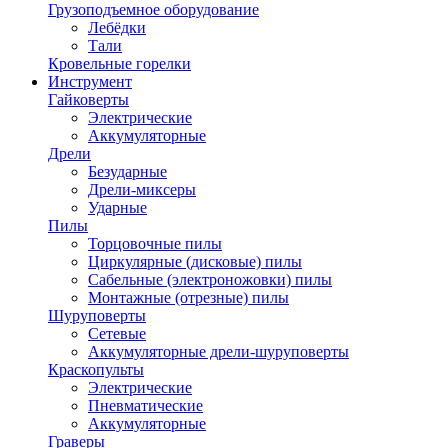
Грузоподъемное оборудование
Лебёдки
Тали
Кровельные горелки
Инструмент
Гайковерты
Электрические
Аккумуляторные
Дрели
Безударные
Дрели-миксеры
Ударные
Пилы
Торцовочные пилы
Циркулярные (дисковые) пилы
Сабельные (электроножовки) пилы
Монтажные (отрезные) пилы
Шуруповерты
Сетевые
Аккумуляторные дрели-шуруповерты
Краскопульты
Электрические
Пневматические
Аккумуляторные
Граверы