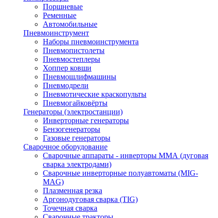
Поршневые
Ременные
Автомобильные
Пневмоинструмент
Наборы пневмоинструмента
Пневмопистолеты
Пневмостеплеры
Хоппер ковши
Пневмошлифмашины
Пневмодрели
Пневмотические краскопульты
Пневмогайковёрты
Генераторы (электростанции)
Инверторные генераторы
Бензогенераторы
Газовые генераторы
Сварочное оборудование
Сварочные аппараты - инверторы ММА (дуговая
сварка электродами)
Сварочные инверторные полуавтоматы (MIG-
MAG)
Плазменная резка
Аргонодуговая сварка (TIG)
Точечная сварка
Сварочные тракторы