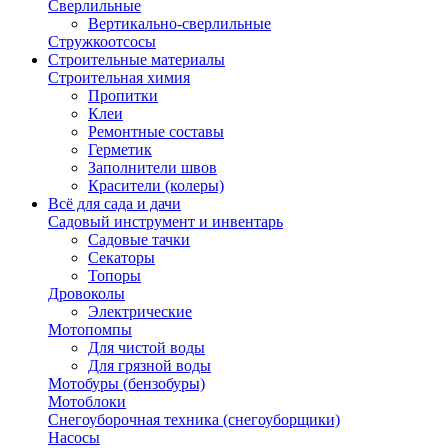
Сверлильные
Вертикально-сверлильные
Стружкоотсосы
Строительные материалы
Строительная химия
Пропитки
Клеи
Ремонтные составы
Герметик
Заполнители швов
Красители (колеры)
Всё для сада и дачи
Садовый инструмент и инвентарь
Садовые тачки
Секаторы
Топоры
Дровоколы
Электрические
Мотопомпы
Для чистой воды
Для грязной воды
Мотобуры (бензобуры)
Мотоблоки
Снегоуборочная техника (снегоуборщики)
Насосы