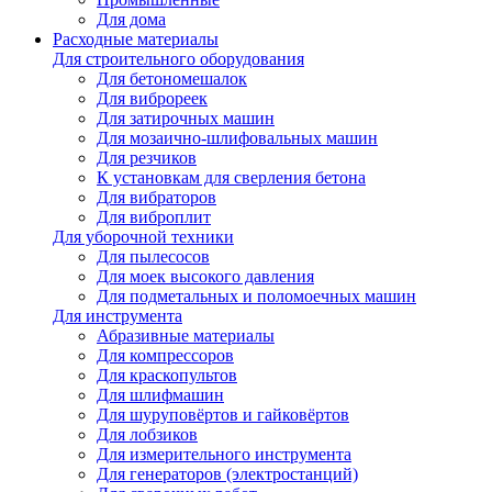
Для дома
Расходные материалы
Для строительного оборудования
Для бетономешалок
Для виброреек
Для затирочных машин
Для мозаично-шлифовальных машин
Для резчиков
К установкам для сверления бетона
Для вибраторов
Для виброплит
Для уборочной техники
Для пылесосов
Для моек высокого давления
Для подметальных и поломоечных машин
Для инструмента
Абразивные материалы
Для компрессоров
Для краскопультов
Для шлифмашин
Для шуруповёртов и гайковёртов
Для лобзиков
Для измерительного инструмента
Для генераторов (электростанций)