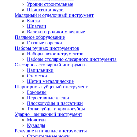
Уровни строительные
Штангенциркули
Малярный и отделочный инструмент
Кисти
Шпатели
Валики и ролики малярные
Паяльное оборудование
Газовые горелки
Наборы ручных инструментов
Наборы автоинструментов
Наборы столярно-слесарного инструмента
Слесарно - столярный инструмент
Напильники
Стамески
Щетки металлические
Шарнирно - губцевый инструмент
Бокорезы
Переставные клещи
Плоскогубцы и пассатижи
Тонкогубцы и круглогубцы
Ударно - рычажный инструмент
Молотки
Кувалды
Режушие и пильные инструменты
Строительные ножи