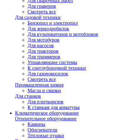
Для сварочных работ
Для граверов
Смотреть все
Для садовой техники
Бензопил и электропил
Для зернодробилок
Для культиваторов и мотоблоков
Для мотобуров
Для насосов
Для тракторов
Для триммеров
Управляющие системы
К снегоуборочной техники
Для газонокосилок
Смотреть все
Промышленная химия
Масла и смазки
Для станков
Для плиткорезов
К станкам для арматуры
Климатическое оборудование
Отопительное оборудование
Камины
Обогреватели
Тепловые пушки