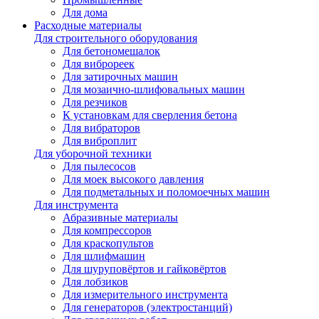
Для дома
Расходные материалы
Для строительного оборудования
Для бетономешалок
Для виброреек
Для затирочных машин
Для мозаично-шлифовальных машин
Для резчиков
К установкам для сверления бетона
Для вибраторов
Для виброплит
Для уборочной техники
Для пылесосов
Для моек высокого давления
Для подметальных и поломоечных машин
Для инструмента
Абразивные материалы
Для компрессоров
Для краскопультов
Для шлифмашин
Для шуруповёртов и гайковёртов
Для лобзиков
Для измерительного инструмента
Для генераторов (электростанций)