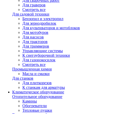
Для сварочных работ
Для граверов
Смотреть все
Для садовой техники
Бензопил и электропил
Для зернодробилок
Для культиваторов и мотоблоков
Для мотобуров
Для насосов
Для тракторов
Для триммеров
Управляющие системы
К снегоуборочной техники
Для газонокосилок
Смотреть все
Промышленная химия
Масла и смазки
Для станков
Для плиткорезов
К станкам для арматуры
Климатическое оборудование
Отопительное оборудование
Камины
Обогреватели
Тепловые пушки