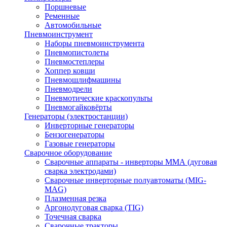
Поршневые
Ременные
Автомобильные
Пневмоинструмент
Наборы пневмоинструмента
Пневмопистолеты
Пневмостеплеры
Хоппер ковши
Пневмошлифмашины
Пневмодрели
Пневмотические краскопульты
Пневмогайковёрты
Генераторы (электростанции)
Инверторные генераторы
Бензогенераторы
Газовые генераторы
Сварочное оборудование
Сварочные аппараты - инверторы ММА (дуговая
сварка электродами)
Сварочные инверторные полуавтоматы (MIG-
MAG)
Плазменная резка
Аргонодуговая сварка (TIG)
Точечная сварка
Сварочные тракторы