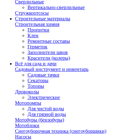
Сверлильные
Вертикально-сверлильные
Стружкоотсосы
Строительные материалы
Строительная химия
Пропитки
Клеи
Ремонтные составы
Герметик
Заполнители швов
Красители (колеры)
Всё для сада и дачи
Садовый инструмент и инвентарь
Садовые тачки
Секаторы
Топоры
Дровоколы
Электрические
Мотопомпы
Для чистой воды
Для грязной воды
Мотобуры (бензобуры)
Мотоблоки
Снегоуборочная техника (снегоуборщики)
Насосы