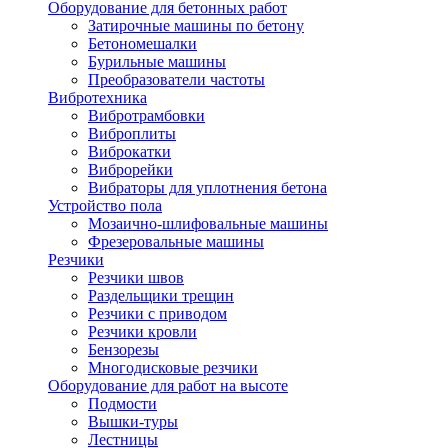
Оборудование для бетонных работ
Затирочные машины по бетону
Бетономешалки
Бурильные машины
Преобразователи частоты
Вибротехника
Вибротрамбовки
Виброплиты
Виброкатки
Виброрейки
Вибраторы для уплотнения бетона
Устройство пола
Мозаично-шлифовальные машины
Фрезеровальные машины
Резчики
Резчики швов
Раздельщики трещин
Резчики с приводом
Резчики кровли
Бензорезы
Многодисковые резчики
Оборудование для работ на высоте
Подмости
Вышки-туры
Лестницы