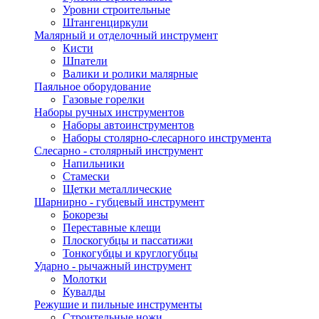
Уровни строительные
Штангенциркули
Малярный и отделочный инструмент
Кисти
Шпатели
Валики и ролики малярные
Паяльное оборудование
Газовые горелки
Наборы ручных инструментов
Наборы автоинструментов
Наборы столярно-слесарного инструмента
Слесарно - столярный инструмент
Напильники
Стамески
Щетки металлические
Шарнирно - губцевый инструмент
Бокорезы
Переставные клещи
Плоскогубцы и пассатижи
Тонкогубцы и круглогубцы
Ударно - рычажный инструмент
Молотки
Кувалды
Режушие и пильные инструменты
Строительные ножи