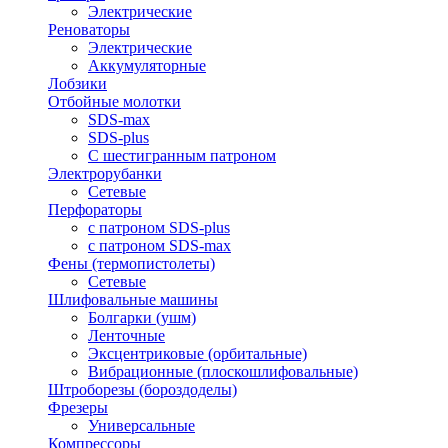
Электрические
Реноваторы
Электрические
Аккумуляторные
Лобзики
Отбойные молотки
SDS-max
SDS-plus
С шестигранным патроном
Электрорубанки
Сетевые
Перфораторы
с патроном SDS-plus
с патроном SDS-max
Фены (термопистолеты)
Сетевые
Шлифовальные машины
Болгарки (ушм)
Ленточные
Эксцентриковые (орбитальные)
Вибрационные (плоскошлифовальные)
Штроборезы (бороздоделы)
Фрезеры
Универсальные
Компрессоры