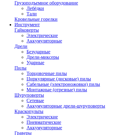
Грузоподъемное оборудование
Лебёдки
Тали
Кровельные горелки
Инструмент
Гайковерты
Электрические
Аккумуляторные
Дрели
Безударные
Дрели-миксеры
Ударные
Пилы
Торцовочные пилы
Циркулярные (дисковые) пилы
Сабельные (электроножовки) пилы
Монтажные (отрезные) пилы
Шуруповерты
Сетевые
Аккумуляторные дрели-шуруповерты
Краскопульты
Электрические
Пневматические
Аккумуляторные
Граверы