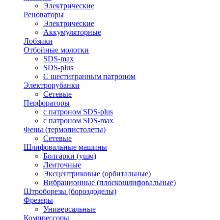
Электрические
Реноваторы
Электрические
Аккумуляторные
Лобзики
Отбойные молотки
SDS-max
SDS-plus
С шестигранным патроном
Электрорубанки
Сетевые
Перфораторы
с патроном SDS-plus
с патроном SDS-max
Фены (термопистолеты)
Сетевые
Шлифовальные машины
Болгарки (ушм)
Ленточные
Эксцентриковые (орбитальные)
Вибрационные (плоскошлифовальные)
Штроборезы (бороздоделы)
Фрезеры
Универсальные
Компрессоры