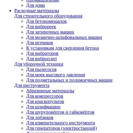
Для дома
Расходные материалы
Для строительного оборудования
Для бетономешалок
Для виброреек
Для затирочных машин
Для мозаично-шлифовальных машин
Для резчиков
К установкам для сверления бетона
Для вибраторов
Для виброплит
Для уборочной техники
Для пылесосов
Для моек высокого давления
Для подметальных и поломоечных машин
Для инструмента
Абразивные материалы
Для компрессоров
Для краскопультов
Для шлифмашин
Для шуруповёртов и гайковёртов
Для лобзиков
Для измерительного инструмента
Для генераторов (электростанций)