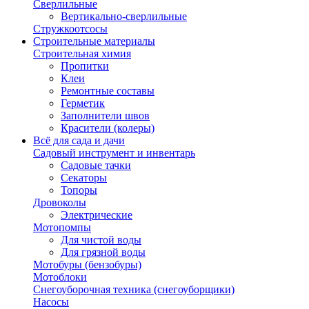
Сверлильные
Вертикально-сверлильные
Стружкоотсосы
Строительные материалы
Строительная химия
Пропитки
Клеи
Ремонтные составы
Герметик
Заполнители швов
Красители (колеры)
Всё для сада и дачи
Садовый инструмент и инвентарь
Садовые тачки
Секаторы
Топоры
Дровоколы
Электрические
Мотопомпы
Для чистой воды
Для грязной воды
Мотобуры (бензобуры)
Мотоблоки
Снегоуборочная техника (снегоуборщики)
Насосы