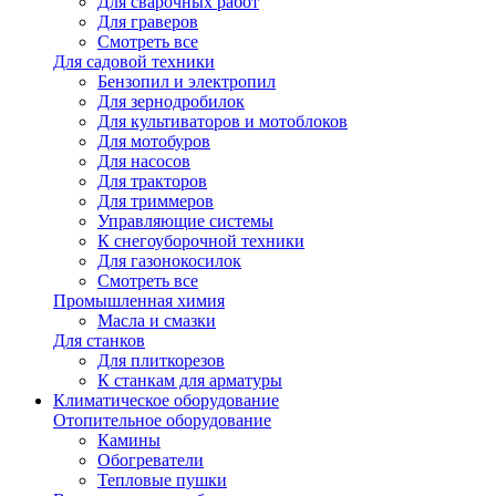
Для сварочных работ
Для граверов
Смотреть все
Для садовой техники
Бензопил и электропил
Для зернодробилок
Для культиваторов и мотоблоков
Для мотобуров
Для насосов
Для тракторов
Для триммеров
Управляющие системы
К снегоуборочной техники
Для газонокосилок
Смотреть все
Промышленная химия
Масла и смазки
Для станков
Для плиткорезов
К станкам для арматуры
Климатическое оборудование
Отопительное оборудование
Камины
Обогреватели
Тепловые пушки