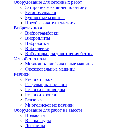
Оборудование для бетонных работ
Затирочные машины по бетону
Бетономешалки
Бурильные машины
Преобразователи частоты
Вибротехника
Вибротрамбовки
Виброплиты
Виброкатки
Виброрейки
Вибраторы для уплотнения бетона
Устройство пола
Мозаично-шлифовальные машины
Фрезеровальные машины
Резчики
Резчики швов
Раздельщики трещин
Резчики с приводом
Резчики кровли
Бензорезы
Многодисковые резчики
Оборудование для работ на высоте
Подмости
Вышки-туры
Лестницы