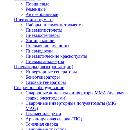
Поршневые
Ременные
Автомобильные
Пневмоинструмент
Наборы пневмоинструмента
Пневмопистолеты
Пневмостеплеры
Хоппер ковши
Пневмошлифмашины
Пневмодрели
Пневмотические краскопульты
Пневмогайковёрты
Генераторы (электростанции)
Инверторные генераторы
Бензогенераторы
Газовые генераторы
Сварочное оборудование
Сварочные аппараты - инверторы ММА (дуговая
сварка электродами)
Сварочные инверторные полуавтоматы (MIG-
MAG)
Плазменная резка
Аргонодуговая сварка (TIG)
Точечная сварка
Сварочные тракторы