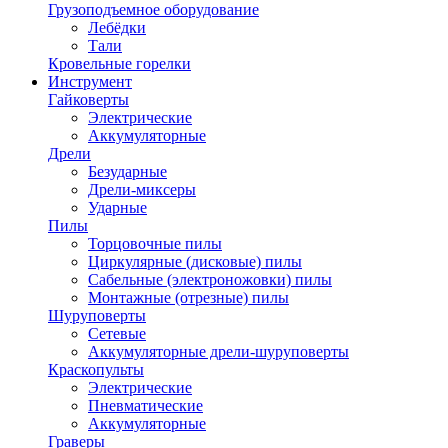
Грузоподъемное оборудование
Лебёдки
Тали
Кровельные горелки
Инструмент
Гайковерты
Электрические
Аккумуляторные
Дрели
Безударные
Дрели-миксеры
Ударные
Пилы
Торцовочные пилы
Циркулярные (дисковые) пилы
Сабельные (электроножовки) пилы
Монтажные (отрезные) пилы
Шуруповерты
Сетевые
Аккумуляторные дрели-шуруповерты
Краскопульты
Электрические
Пневматические
Аккумуляторные
Граверы