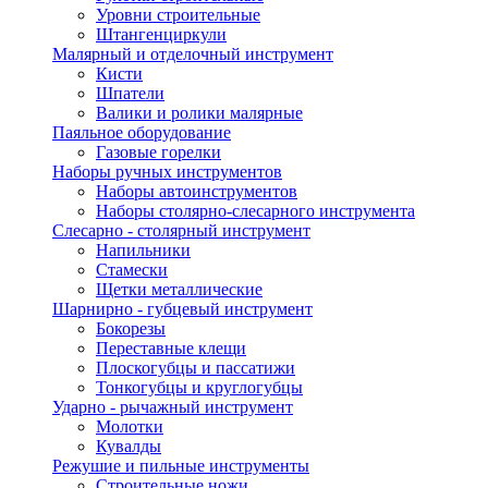
Уровни строительные
Штангенциркули
Малярный и отделочный инструмент
Кисти
Шпатели
Валики и ролики малярные
Паяльное оборудование
Газовые горелки
Наборы ручных инструментов
Наборы автоинструментов
Наборы столярно-слесарного инструмента
Слесарно - столярный инструмент
Напильники
Стамески
Щетки металлические
Шарнирно - губцевый инструмент
Бокорезы
Переставные клещи
Плоскогубцы и пассатижи
Тонкогубцы и круглогубцы
Ударно - рычажный инструмент
Молотки
Кувалды
Режушие и пильные инструменты
Строительные ножи