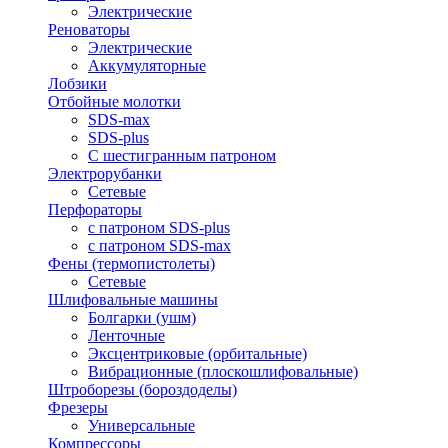
Электрические
Реноваторы
Электрические
Аккумуляторные
Лобзики
Отбойные молотки
SDS-max
SDS-plus
С шестигранным патроном
Электрорубанки
Сетевые
Перфораторы
с патроном SDS-plus
с патроном SDS-max
Фены (термопистолеты)
Сетевые
Шлифовальные машины
Болгарки (ушм)
Ленточные
Эксцентриковые (орбитальные)
Вибрационные (плоскошлифовальные)
Штроборезы (бороздоделы)
Фрезеры
Универсальные
Компрессоры