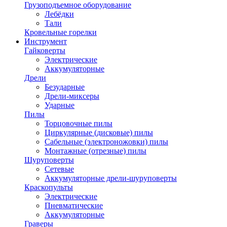
Грузоподъемное оборудование
Лебёдки
Тали
Кровельные горелки
Инструмент
Гайковерты
Электрические
Аккумуляторные
Дрели
Безударные
Дрели-миксеры
Ударные
Пилы
Торцовочные пилы
Циркулярные (дисковые) пилы
Сабельные (электроножовки) пилы
Монтажные (отрезные) пилы
Шуруповерты
Сетевые
Аккумуляторные дрели-шуруповерты
Краскопульты
Электрические
Пневматические
Аккумуляторные
Граверы