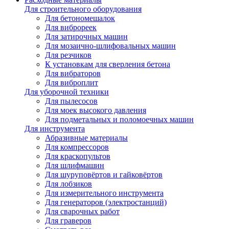
Для строительного оборудования
Для бетономешалок
Для виброреек
Для затирочных машин
Для мозаично-шлифовальных машин
Для резчиков
К установкам для сверления бетона
Для вибраторов
Для виброплит
Для уборочной техники
Для пылесосов
Для моек высокого давления
Для подметальных и поломоечных машин
Для инструмента
Абразивные материалы
Для компрессоров
Для краскопультов
Для шлифмашин
Для шуруповёртов и гайковёртов
Для лобзиков
Для измерительного инструмента
Для генераторов (электростанций)
Для сварочных работ
Для граверов