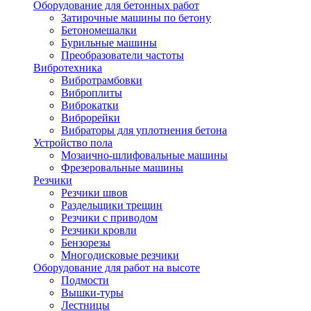
Оборудование для бетонных работ
Затирочные машины по бетону
Бетономешалки
Бурильные машины
Преобразователи частоты
Вибротехника
Вибротрамбовки
Виброплиты
Виброкатки
Виброрейки
Вибраторы для уплотнения бетона
Устройство пола
Мозаично-шлифовальные машины
Фрезеровальные машины
Резчики
Резчики швов
Раздельщики трещин
Резчики с приводом
Резчики кровли
Бензорезы
Многодисковые резчики
Оборудование для работ на высоте
Подмости
Вышки-туры
Лестницы