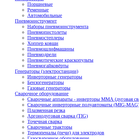
Поршневые
Ременные
Автомобильные
Пневмоинструмент
Наборы пневмоинструмента
Пневмопистолеты
Пневмостеплеры
Хоппер ковши
Пневмошлифмашины
Пневмодрели
Пневмотические краскопульты
Пневмогайковёрты
Генераторы (электростанции)
Инверторные генераторы
Бензогенераторы
Газовые генераторы
Сварочное оборудование
Сварочные аппараты - инверторы ММА (дуговая св
Сварочные инверторные полуавтоматы (MIG-MAG
Плазменная резка
Аргонодуговая сварка (TIG)
Точечная сварка
Сварочные тракторы
Термопеналы (печи) для электродов
Газосварочное оборудование