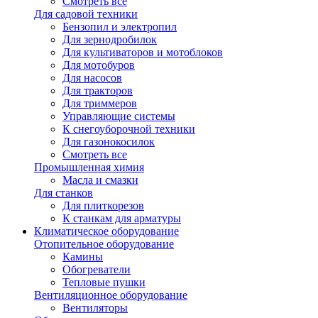
Смотреть все
Для садовой техники
Бензопил и электропил
Для зернодробилок
Для культиваторов и мотоблоков
Для мотобуров
Для насосов
Для тракторов
Для триммеров
Управляющие системы
К снегоуборочной техники
Для газонокосилок
Смотреть все
Промышленная химия
Масла и смазки
Для станков
Для плиткорезов
К станкам для арматуры
Климатическое оборудование
Отопительное оборудование
Камины
Обогреватели
Тепловые пушки
Вентиляционное оборудование
Вентиляторы