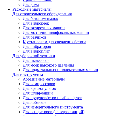
Для дома
Расходные материалы
Для строительного оборудования
Для бетономешалок
Для виброреек
Для затирочных машин
Для мозаично-шлифовальных машин
Для резчиков
К установкам для сверления бетона
Для вибраторов
Для виброплит
Для уборочной техники
Для пылесосов
Для моек высокого давления
Для подметальных и поломоечных машин
Для инструмента
Абразивные материалы
Для компрессоров
Для краскопультов
Для шлифмашин
Для шуруповёртов и гайковёртов
Для лобзиков
Для измерительного инструмента
Для генераторов (электростанций)