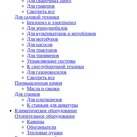
Для сварочных работ
Для граверов
Смотреть все
Для садовой техники
Бензопил и электропил
Для зернодробилок
Для культиваторов и мотоблоков
Для мотобуров
Для насосов
Для тракторов
Для триммеров
Управляющие системы
К снегоуборочной техники
Для газонокосилок
Смотреть все
Промышленная химия
Масла и смазки
Для станков
Для плиткорезов
К станкам для арматуры
Климатическое оборудование
Отопительное оборудование
Камины
Обогреватели
Тепловые пушки