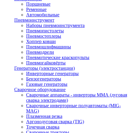
Поршневые
Ременные
Автомобильные
Пневмоинструмент
Наборы пневмоинструмента
Пневмопистолеты
Пневмостеплеры
Хоппер ковши
Пневмошлифмашины
Пневмодрели
Пневмотические краскопульты
Пневмогайковёрты
Генераторы (электростанции)
Инверторные генераторы
Бензогенераторы
Газовые генераторы
Сварочное оборудование
Сварочные аппараты - инверторы ММА (дуговая
сварка электродами)
Сварочные инверторные полуавтоматы (MIG-
MAG)
Плазменная резка
Аргонодуговая сварка (TIG)
Точечная сварка
Сварочные тракторы