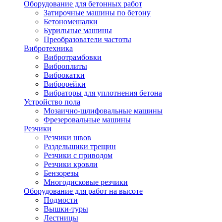
Оборудование для бетонных работ
Затирочные машины по бетону
Бетономешалки
Бурильные машины
Преобразователи частоты
Вибротехника
Вибротрамбовки
Виброплиты
Виброкатки
Виброрейки
Вибраторы для уплотнения бетона
Устройство пола
Мозаично-шлифовальные машины
Фрезеровальные машины
Резчики
Резчики швов
Раздельщики трещин
Резчики с приводом
Резчики кровли
Бензорезы
Многодисковые резчики
Оборудование для работ на высоте
Подмости
Вышки-туры
Лестницы