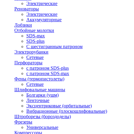
Электрические
Реноваторы
Электрические
Аккумуляторные
Лобзики
Отбойные молотки
SDS-max
SDS-plus
С шестигранным патроном
Электрорубанки
Сетевые
Перфораторы
с патроном SDS-plus
с патроном SDS-max
Фены (термопистолеты)
Сетевые
Шлифовальные машины
Болгарки (ушм)
Ленточные
Эксцентриковые (орбитальные)
Вибрационные (плоскошлифовальные)
Штроборезы (бороздоделы)
Фрезеры
Универсальные
Компрессоры