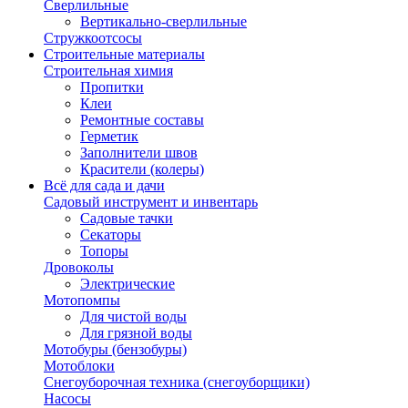
Сверлильные
Вертикально-сверлильные
Стружкоотсосы
Строительные материалы
Строительная химия
Пропитки
Клеи
Ремонтные составы
Герметик
Заполнители швов
Красители (колеры)
Всё для сада и дачи
Садовый инструмент и инвентарь
Садовые тачки
Секаторы
Топоры
Дровоколы
Электрические
Мотопомпы
Для чистой воды
Для грязной воды
Мотобуры (бензобуры)
Мотоблоки
Снегоуборочная техника (снегоуборщики)
Насосы