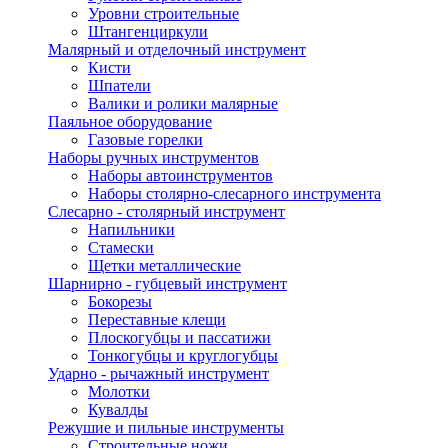
Уровни строительные
Штангенциркули
Малярный и отделочный инструмент
Кисти
Шпатели
Валики и ролики малярные
Паяльное оборудование
Газовые горелки
Наборы ручных инструментов
Наборы автоинструментов
Наборы столярно-слесарного инструмента
Слесарно - столярный инструмент
Напильники
Стамески
Щетки металлические
Шарнирно - губцевый инструмент
Бокорезы
Переставные клещи
Плоскогубцы и пассатижи
Тонкогубцы и круглогубцы
Ударно - рычажный инструмент
Молотки
Кувалды
Режушие и пильные инструменты
Строительные ножи