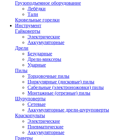
Грузоподъемное оборудование
Лебёдки
Тали
Кровельные горелки
Инструмент
Гайковерты
Электрические
Аккумуляторные
Дрели
Безударные
Дрели-миксеры
Ударные
Пилы
Торцовочные пилы
Циркулярные (дисковые) пилы
Сабельные (электроножовки) пилы
Монтажные (отрезные) пилы
Шуруповерты
Сетевые
Аккумуляторные дрели-шуруповерты
Краскопульты
Электрические
Пневматические
Аккумуляторные
Граверы