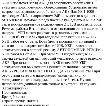
УБП использует заряд АКБ для резервного обеспечения
энергией подключенного оборудования. Устройство имеет
встроенное зарядное устройство для АКБ.Для УБП-1000
необходим АКБ с напряжением 24В и емкостью в диапазоне
от 17-100Ач. Возможно подключение как одного АКБ на 24В,
так и последовательное подключение 2-х 12В аккумуляторов.
Режимы работы В зависимости от состояния сети и величины
нагрузки УБП может работать в различных режимах:-
СЕТЕВОЙ РЕЖИМ - при входном напряжении 140-260В
УБП работает от сети. Если (после пропадания питания) в
сети питания напряжение более 160В, УБП включается
автоматически в сетевой режим;- АВТОНОМНЫЙ РЕЖИМ -
УБП работает от АКБ. При этом УБП издает каждые 12
секунд звуковой сигнал, который учащается по мере разрядки
АКБ. При остаточной емкости АКБ менее 20% УБП
автоматически выключается (защита от полного разряда
АКБ);- РЕЖИМ ХОЛОСТОГО ХОДА - включение УБП при
отсутствии сетевого напряжения (нажатием кнопки
«ожидание сети» с выдержкой не менее 3 сек.). Нужно
использовать данный режим только в экстренных случаях.
Характеристики
Производитель
Бренд
Ресанта
Страна бренда
Латвия
Технические характеристики