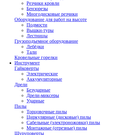
Резчики кровли
Бензорезы
Многодисковые резчики
Оборудование для работ на высоте
Подмости
Вышки-туры
Лестницы
Грузоподъемное оборудование
Лебёдки
Тали
Кровельные горелки
Инструмент
Гайковерты
Электрические
Аккумуляторные
Дрели
Безударные
Дрели-миксеры
Ударные
Пилы
Торцовочные пилы
Циркулярные (дисковые) пилы
Сабельные (электроножовки) пилы
Монтажные (отрезные) пилы
Шуруповерты