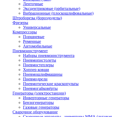
Ленточные
Эксцентриковые (орбитальные)
Вибрационные (плоскошлифовальные)
Штроборезы (бороздоделы)
Фрезеры
Универсальные
Компрессоры
Поршневые
Ременные
Автомобильные
Пневмоинструмент
Наборы пневмоинструмента
Пневмопистолеты
Пневмостеплеры
Хоппер ковши
Пневмошлифмашины
Пневмодрели
Пневмотические краскопульты
Пневмогайковёрты
Генераторы (электростанции)
Инверторные генераторы
Бензогенераторы
Газовые генераторы
Сварочное оборудование
Сварочные аппараты - инверторы ММА (дуговая