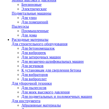
Мойки высокого давления
Бензиновые
Электрические
Подметальные машины
Для улиц
Для помещений
Пылесосы
Промышленные
Для дома
Расходные материалы
Для строительного оборудования
Для бетономешалок
Для виброреек
Для затирочных машин
Для мозаично-шлифовальных машин
Для резчиков
К установкам для сверления бетона
Для вибраторов
Для виброплит
Для уборочной техники
Для пылесосов
Для моек высокого давления
Для подметальных и поломоечных машин
Для инструмента
Абразивные материалы