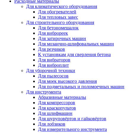
Расходные материалы
Для климатического оборудования
Для обогревателей
Для тепловых завес
Для строительного оборудования
Для бетономешалок
Для виброреек
Для затирочных машин
Для мозаично-шлифовальных машин
Для резчиков
К установкам для сверления бетона
Для вибраторов
Для виброплит
Для уборочной техники
Для пылесосов
Для моек высокого давления
Для подметальных и поломоечных машин
Для инструмента
Абразивные материалы
Для компрессоров
Для краскопультов
Для шлифмашин
Для шуруповёртов и гайковёртов
Для лобзиков
Для измерительного инструмента