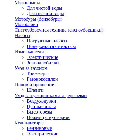
Мотопомпы
Для чистой воды
Для грязной воды
Мотобуры (бензобуры)
Мотоблоки
Снегоуборочная техника (снегоуборщики)
Насосы
Погружные насосы
Поверхностные насосы
Измельчители
Электрические
Зернодробилки
Уход за газоном
Триммеры
Газонокосилки
Полив и орошение
Шланги
Уход за кустарниками и деревьями
Воздуходувки
Цепные пилы
Высоторезы
Ножницы-кусторезы
Культиваторы
Бензиновые
Электрические