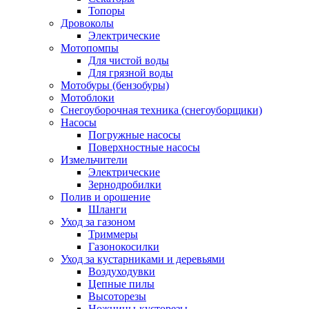
Топоры
Дровоколы
Электрические
Мотопомпы
Для чистой воды
Для грязной воды
Мотобуры (бензобуры)
Мотоблоки
Снегоуборочная техника (снегоуборщики)
Насосы
Погружные насосы
Поверхностные насосы
Измельчители
Электрические
Зернодробилки
Полив и орошение
Шланги
Уход за газоном
Триммеры
Газонокосилки
Уход за кустарниками и деревьями
Воздуходувки
Цепные пилы
Высоторезы
Ножницы-кусторезы