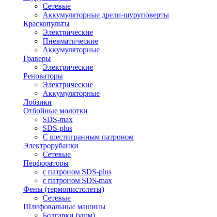
Сетевые
Аккумуляторные дрели-шуруповерты
Краскопульты
Электрические
Пневматические
Аккумуляторные
Граверы
Электрические
Реноваторы
Электрические
Аккумуляторные
Лобзики
Отбойные молотки
SDS-max
SDS-plus
С шестигранным патроном
Электрорубанки
Сетевые
Перфораторы
с патроном SDS-plus
с патроном SDS-max
Фены (термопистолеты)
Сетевые
Шлифовальные машины
Болгарки (ушм)