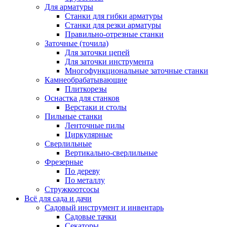
Для арматуры
Станки для гибки арматуры
Станки для резки арматуры
Правильно-отрезные станки
Заточные (точила)
Для заточки цепей
Для заточки инструмента
Многофункциональные заточные станки
Камнеобрабатывающие
Плиткорезы
Оснастка для станков
Верстаки и столы
Пильные станки
Ленточные пилы
Циркулярные
Сверлильные
Вертикально-сверлильные
Фрезерные
По дереву
По металлу
Стружкоотсосы
Всё для сада и дачи
Садовый инструмент и инвентарь
Садовые тачки
Секаторы