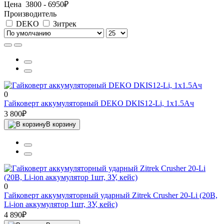
Цена
3800
-
6950
₽
Производитель
DEKO
Зитрек
0
Гайковерт аккумуляторный DEKO DKIS12-Li, 1х1.5Ач
3 800₽
В корзину
0
Гайковерт аккумуляторный ударный Zitrek Crusher 20-Li (20В,
Li-ion аккумулятор 1шт, ЗУ, кейс)
4 890₽