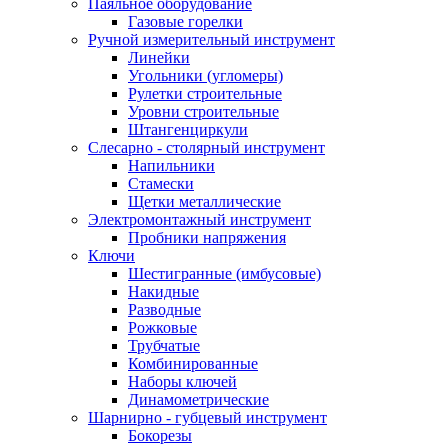
Паяльное оборудование
Газовые горелки
Ручной измерительный инструмент
Линейки
Угольники (угломеры)
Рулетки строительные
Уровни строительные
Штангенциркули
Слесарно - столярный инструмент
Напильники
Стамески
Щетки металлические
Электромонтажный инструмент
Пробники напряжения
Ключи
Шестигранные (имбусовые)
Накидные
Разводные
Рожковые
Трубчатые
Комбинированные
Наборы ключей
Динамометрические
Шарнирно - губцевый инструмент
Бокорезы