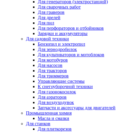
Для генераторов (электростанций)
Для сварочных работ
Для граверов
Для дрелей
Для пил
Для перфораторов и отбойников
Зарядки и аккумуляторы
Для садовой техники
Бензопил и электропил
Для зернодробилок
Для культиваторов и мотоблоков
Для мотобуров
Для насосов
Для тракторов
Для триммеров
Управляющие системы
К снегоуборочной техники
Для газонокосилок
Для аэраторов
Для воздуходувок
Запчасти и аксессуары для двигателей
Промышленная химия
Масла и смазки
Для станков
Для плиткорезов