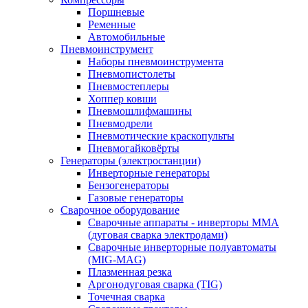
Поршневые
Ременные
Автомобильные
Пневмоинструмент
Наборы пневмоинструмента
Пневмопистолеты
Пневмостеплеры
Хоппер ковши
Пневмошлифмашины
Пневмодрели
Пневмотические краскопульты
Пневмогайковёрты
Генераторы (электростанции)
Инверторные генераторы
Бензогенераторы
Газовые генераторы
Сварочное оборудование
Сварочные аппараты - инверторы ММА
(дуговая сварка электродами)
Сварочные инверторные полуавтоматы
(MIG-MAG)
Плазменная резка
Аргонодуговая сварка (TIG)
Точечная сварка