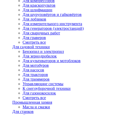
Для компрессоров
Для краскопультов
Для шлифмашин
Для шуруповёртов и гайковёртов
Для лобзиков
Для измерительного инструмента
Для генераторов (электростанций)
Для сварочных работ
Для граверов
Смотреть все
Для садовой техники
Бензопил и электропил
Для зернодробилок
Для культиваторов и мотоблоков
Для мотобуров
Для насосов
Для тракторов
Для триммеров
Управляющие системы
К снегоуборочной техники
Для газонокосилок
Смотреть все
Промышленная химия
Масла и смазки
Для станков