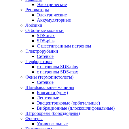
Электрические
Реноваторы
Электрические
Аккумуляторные
Лобзики
Отбойные молотки
SDS-max
SDS-plus
С шестигранным патроном
Электрорубанки
Сетевые
Перфораторы
с патроном SDS-plus
с патроном SDS-max
Фены (термопистолеты)
Сетевые
Шлифовальные машины
Болгарки (ушм)
Ленточные
Эксцентриковые (орбитальные)
Вибрационные (плоскошлифовальные)
Штроборезы (бороздоделы)
Фрезеры
Универсальные
Компрессоры