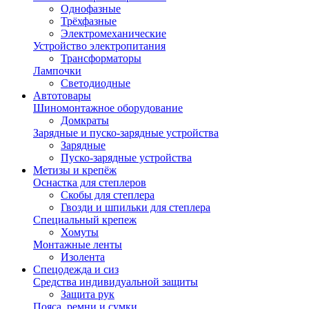
Однофазные
Трёхфазные
Электромеханические
Устройство электропитания
Трансформаторы
Лампочки
Светодиодные
Автотовары
Шиномонтажное оборудование
Домкраты
Зарядные и пуско-зарядные устройства
Зарядные
Пуско-зарядные устройства
Метизы и крепёж
Оснастка для степлеров
Скобы для степлера
Гвозди и шпильки для степлера
Специальный крепеж
Хомуты
Монтажные ленты
Изолента
Спецодежда и сиз
Средства индивидуальной защиты
Защита рук
Пояса, ремни и сумки