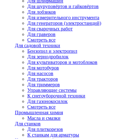
Для шлифмашин
Для шуруповёртов и гайковёртов
Для лобзиков
Для измерительного инструмента
Для генераторов (электростанций)
Для сварочных работ
Для граверов
Смотреть все
Для садовой техники
Бензопил и электропил
Для зернодробилок
Для культиваторов и мотоблоков
Для мотобуров
Для насосов
Для тракторов
Для триммеров
Управляющие системы
К снегоуборочной техники
Для газонокосилок
Смотреть все
Промышленная химия
Масла и смазки
Для станков
Для плиткорезов
К станкам для арматуры