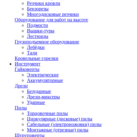
Резчики кровли
Бензорезы
Многодисковые резчики
Оборудование для работ на высоте
Подмости
Вышки-туры
Лестницы
Грузоподъемное оборудование
Лебёдки
Тали
Кровельные горелки
Инструмент
Гайковерты
Электрические
Аккумуляторные
Дрели
Безударные
Дрели-миксеры
Ударные
Пилы
Торцовочные пилы
Циркулярные (дисковые) пилы
Сабельные (электроножовки) пилы
Монтажные (отрезные) пилы
Шуруповерты