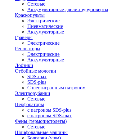
Сетевые
Аккумуляторные дрели-шуруповерты
Краскопульты
Электрические
Пневматические
Аккумуляторные
Граверы
Электрические
Реноваторы
Электрические
Аккумуляторные
Лобзики
Отбойные молотки
SDS-max
SDS-plus
С шестигранным патроном
Электрорубанки
Сетевые
Перфораторы
с патроном SDS-plus
с патроном SDS-max
Фены (термопистолеты)
Сетевые
Шлифовальные машины
Болгарки (ушм)