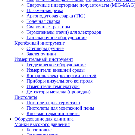
Сварочные инверторные полуавтоматы (MIG-MAG
Плазменная резка
Аргонодуговая сварка (TIG)
Точечная сварка
Сварочные тракторы
Термопеналы (печи) для электродов
Газосварочное оборудование
Крепёжный инструмент
Степлеры ручные
Заклепочники
Измерительный инструмент
Геодезическое оборудование
Измерители внешней среды
Контроль электроэнергии и сетей
Приборы визуального контроля
Измерители температуры
Детекторы металла (проводки)
Пистолеты
Пистолеты для герметика
Пистолеты для монтажной пены
Клеевые термопистолеты
Оборудование для клининга
Мойки высокого давления
Бензиновые