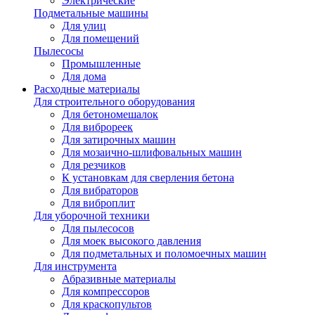
Электрические
Подметальные машины
Для улиц
Для помещений
Пылесосы
Промышленные
Для дома
Расходные материалы
Для строительного оборудования
Для бетономешалок
Для виброреек
Для затирочных машин
Для мозаично-шлифовальных машин
Для резчиков
К установкам для сверления бетона
Для вибраторов
Для виброплит
Для уборочной техники
Для пылесосов
Для моек высокого давления
Для подметальных и поломоечных машин
Для инструмента
Абразивные материалы
Для компрессоров
Для краскопультов