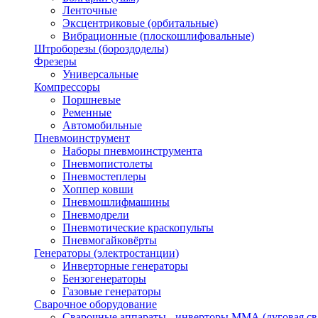
Ленточные
Эксцентриковые (орбитальные)
Вибрационные (плоскошлифовальные)
Штроборезы (бороздоделы)
Фрезеры
Универсальные
Компрессоры
Поршневые
Ременные
Автомобильные
Пневмоинструмент
Наборы пневмоинструмента
Пневмопистолеты
Пневмостеплеры
Хоппер ковши
Пневмошлифмашины
Пневмодрели
Пневмотические краскопульты
Пневмогайковёрты
Генераторы (электростанции)
Инверторные генераторы
Бензогенераторы
Газовые генераторы
Сварочное оборудование
Сварочные аппараты - инверторы ММА (дуговая св