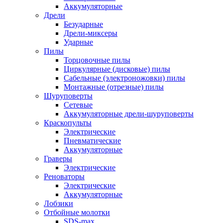
Аккумуляторные
Дрели
Безударные
Дрели-миксеры
Ударные
Пилы
Торцовочные пилы
Циркулярные (дисковые) пилы
Сабельные (электроножовки) пилы
Монтажные (отрезные) пилы
Шуруповерты
Сетевые
Аккумуляторные дрели-шуруповерты
Краскопульты
Электрические
Пневматические
Аккумуляторные
Граверы
Электрические
Реноваторы
Электрические
Аккумуляторные
Лобзики
Отбойные молотки
SDS-max