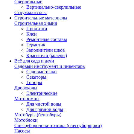
Сверлильные
Вертикально-сверлильные
Стружкоотсосы
Строительные материалы
Строительная химия
Пропитки
Клеи
Ремонтные составы
Герметик
Заполнители швов
Красители (колеры)
Всё для сада и дачи
Садовый инструмент и инвентарь
Садовые тачки
Секаторы
Топоры
Дровоколы
Электрические
Мотопомпы
Для чистой воды
Для грязной воды
Мотобуры (бензобуры)
Мотоблоки
Снегоуборочная техника (снегоуборщики)
Насосы