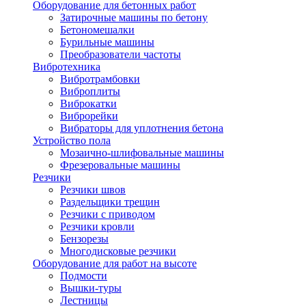
Оборудование для бетонных работ
Затирочные машины по бетону
Бетономешалки
Бурильные машины
Преобразователи частоты
Вибротехника
Вибротрамбовки
Виброплиты
Виброкатки
Виброрейки
Вибраторы для уплотнения бетона
Устройство пола
Мозаично-шлифовальные машины
Фрезеровальные машины
Резчики
Резчики швов
Раздельщики трещин
Резчики с приводом
Резчики кровли
Бензорезы
Многодисковые резчики
Оборудование для работ на высоте
Подмости
Вышки-туры
Лестницы