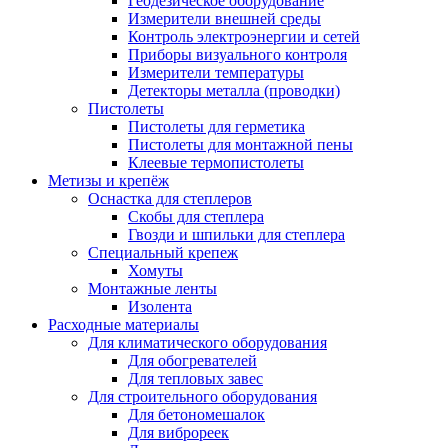
Геодезическое оборудование
Измерители внешней среды
Контроль электроэнергии и сетей
Приборы визуального контроля
Измерители температуры
Детекторы металла (проводки)
Пистолеты
Пистолеты для герметика
Пистолеты для монтажной пены
Клеевые термопистолеты
Метизы и крепёж
Оснастка для степлеров
Скобы для степлера
Гвозди и шпильки для степлера
Специальный крепеж
Хомуты
Монтажные ленты
Изолента
Расходные материалы
Для климатического оборудования
Для обогревателей
Для тепловых завес
Для строительного оборудования
Для бетономешалок
Для виброреек