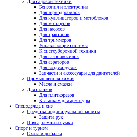
Для садовой техники
Бензопил и электропил
Для зернодробилок
Для культиваторов и мотоблоков
Для мотобуров
Для насосов
Для тракторов
Для триммеров
Управляющие системы
К снегоуборочной техники
Для газонокосилок
Для аэраторов
Для воздуходувок
Запчасти и аксессуары для двигателей
Промышленная химия
Масла и смазки
Для станков
Для плиткорезов
К станкам для арматуры
Спецодежда и сиз
Средства индивидуальной защиты
Защита рук
Пояса, ремни и сумки
Спорт и туризм
Охота и рыбалка