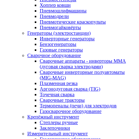
Хоппер ковши
Пневмошлифмашины
Пневмодрели
Пневмотические краскопульты
Пневмогайковёрты
Генераторы (электростанции)
Инверторные генераторы
Бензогенераторы
Газовые генераторы
Сварочное оборудование
Сварочные аппараты - инверторы ММА
(дуговая сварка электродами)
Сварочные инверторные полуавтоматы
(MIG-MAG)
Плазменная резка
Аргонодуговая сварка (TIG)
Точечная сварка
Сварочные тракторы
Термопеналы (печи) для электродов
Газосварочное оборудование
Крепёжный инструмент
Степлеры ручные
Заклепочники
Измерительный инструмент