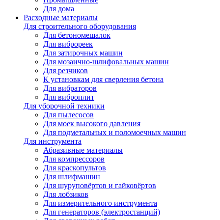
Для дома
Расходные материалы
Для строительного оборудования
Для бетономешалок
Для виброреек
Для затирочных машин
Для мозаично-шлифовальных машин
Для резчиков
К установкам для сверления бетона
Для вибраторов
Для виброплит
Для уборочной техники
Для пылесосов
Для моек высокого давления
Для подметальных и поломоечных машин
Для инструмента
Абразивные материалы
Для компрессоров
Для краскопультов
Для шлифмашин
Для шуруповёртов и гайковёртов
Для лобзиков
Для измерительного инструмента
Для генераторов (электростанций)