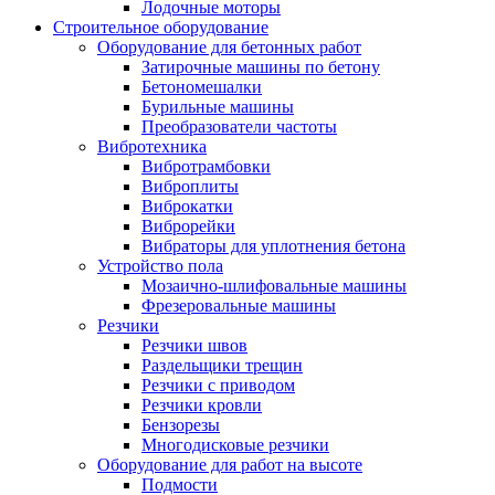
Лодочные моторы
Строительное оборудование
Оборудование для бетонных работ
Затирочные машины по бетону
Бетономешалки
Бурильные машины
Преобразователи частоты
Вибротехника
Вибротрамбовки
Виброплиты
Виброкатки
Виброрейки
Вибраторы для уплотнения бетона
Устройство пола
Мозаично-шлифовальные машины
Фрезеровальные машины
Резчики
Резчики швов
Раздельщики трещин
Резчики с приводом
Резчики кровли
Бензорезы
Многодисковые резчики
Оборудование для работ на высоте
Подмости