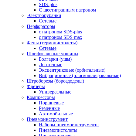
SDS-plus
С шестигранным патроном
Электрорубанки
Сетевые
Перфораторы
с патроном SDS-plus
с патроном SDS-max
Фены (термопистолеты)
Сетевые
Шлифовальные машины
Болгарки (ушм)
Ленточные
Эксцентриковые (орбитальные)
Вибрационные (плоскошлифовальные)
Штроборезы (бороздоделы)
Фрезеры
Универсальные
Компрессоры
Поршневые
Ременные
Автомобильные
Пневмоинструмент
Наборы пневмоинструмента
Пневмопистолеты
Пневмостеплеры