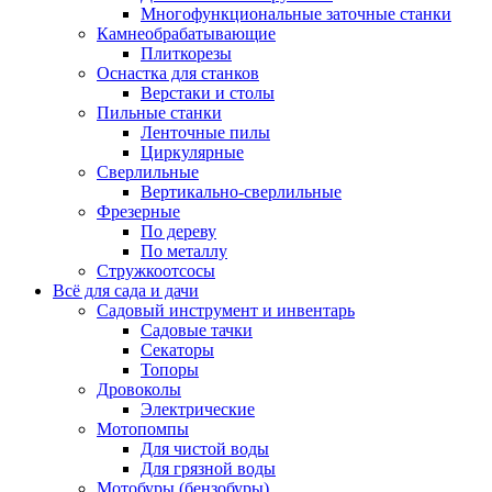
Многофункциональные заточные станки
Камнеобрабатывающие
Плиткорезы
Оснастка для станков
Верстаки и столы
Пильные станки
Ленточные пилы
Циркулярные
Сверлильные
Вертикально-сверлильные
Фрезерные
По дереву
По металлу
Стружкоотсосы
Всё для сада и дачи
Садовый инструмент и инвентарь
Садовые тачки
Секаторы
Топоры
Дровоколы
Электрические
Мотопомпы
Для чистой воды
Для грязной воды
Мотобуры (бензобуры)