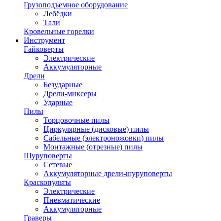
Грузоподъемное оборудование
Лебёдки
Тали
Кровельные горелки
Инструмент
Гайковерты
Электрические
Аккумуляторные
Дрели
Безударные
Дрели-миксеры
Ударные
Пилы
Торцовочные пилы
Циркулярные (дисковые) пилы
Сабельные (электроножовки) пилы
Монтажные (отрезные) пилы
Шуруповерты
Сетевые
Аккумуляторные дрели-шуруповерты
Краскопульты
Электрические
Пневматические
Аккумуляторные
Граверы