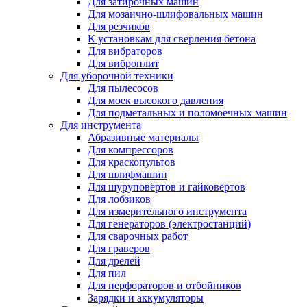
Для затирочных машин
Для мозаично-шлифовальных машин
Для резчиков
К установкам для сверления бетона
Для вибраторов
Для виброплит
Для уборочной техники
Для пылесосов
Для моек высокого давления
Для подметальных и поломоечных машин
Для инструмента
Абразивные материалы
Для компрессоров
Для краскопультов
Для шлифмашин
Для шуруповёртов и гайковёртов
Для лобзиков
Для измерительного инструмента
Для генераторов (электростанций)
Для сварочных работ
Для граверов
Для дрелей
Для пил
Для перфораторов и отбойников
Зарядки и аккумуляторы