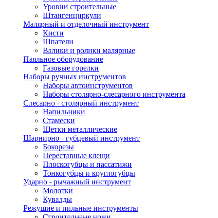
Уровни строительные
Штангенциркули
Малярный и отделочный инструмент
Кисти
Шпатели
Валики и ролики малярные
Паяльное оборудование
Газовые горелки
Наборы ручных инструментов
Наборы автоинструментов
Наборы столярно-слесарного инструмента
Слесарно - столярный инструмент
Напильники
Стамески
Щетки металлические
Шарнирно - губцевый инструмент
Бокорезы
Переставные клещи
Плоскогубцы и пассатижи
Тонкогубцы и круглогубцы
Ударно - рычажный инструмент
Молотки
Кувалды
Режушие и пильные инструменты
Строительные ножи