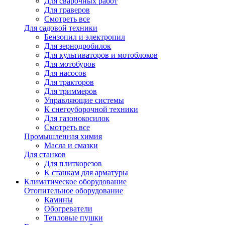
Для сварочных работ
Для граверов
Смотреть все
Для садовой техники
Бензопил и электропил
Для зернодробилок
Для культиваторов и мотоблоков
Для мотобуров
Для насосов
Для тракторов
Для триммеров
Управляющие системы
К снегоуборочной техники
Для газонокосилок
Смотреть все
Промышленная химия
Масла и смазки
Для станков
Для плиткорезов
К станкам для арматуры
Климатическое оборудование
Отопительное оборудование
Камины
Обогреватели
Тепловые пушки