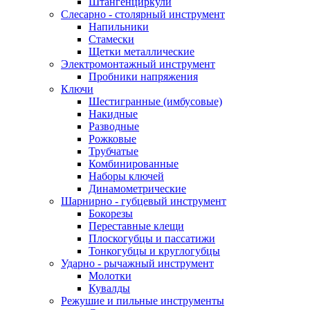
Штангенциркули
Слесарно - столярный инструмент
Напильники
Стамески
Щетки металлические
Электромонтажный инструмент
Пробники напряжения
Ключи
Шестигранные (имбусовые)
Накидные
Разводные
Рожковые
Трубчатые
Комбинированные
Наборы ключей
Динамометрические
Шарнирно - губцевый инструмент
Бокорезы
Переставные клещи
Плоскогубцы и пассатижи
Тонкогубцы и круглогубцы
Ударно - рычажный инструмент
Молотки
Кувалды
Режушие и пильные инструменты