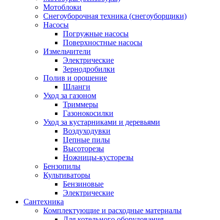
Мотоблоки
Снегоуборочная техника (снегоуборщики)
Насосы
Погружные насосы
Поверхностные насосы
Измельчители
Электрические
Зернодробилки
Полив и орошение
Шланги
Уход за газоном
Триммеры
Газонокосилки
Уход за кустарниками и деревьями
Воздуходувки
Цепные пилы
Высоторезы
Ножницы-кусторезы
Бензопилы
Культиваторы
Бензиновые
Электрические
Сантехника
Комплектующие и расходные материалы
Для котельного оборудования