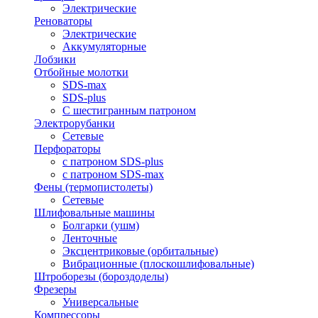
Электрические
Реноваторы
Электрические
Аккумуляторные
Лобзики
Отбойные молотки
SDS-max
SDS-plus
С шестигранным патроном
Электрорубанки
Сетевые
Перфораторы
с патроном SDS-plus
с патроном SDS-max
Фены (термопистолеты)
Сетевые
Шлифовальные машины
Болгарки (ушм)
Ленточные
Эксцентриковые (орбитальные)
Вибрационные (плоскошлифовальные)
Штроборезы (бороздоделы)
Фрезеры
Универсальные
Компрессоры