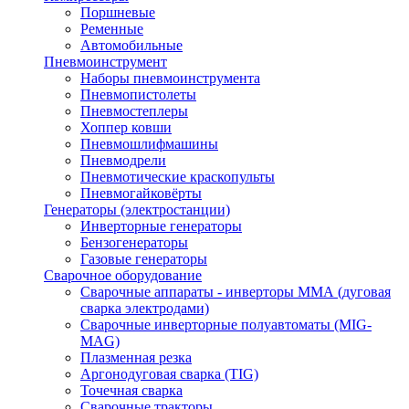
Поршневые
Ременные
Автомобильные
Пневмоинструмент
Наборы пневмоинструмента
Пневмопистолеты
Пневмостеплеры
Хоппер ковши
Пневмошлифмашины
Пневмодрели
Пневмотические краскопульты
Пневмогайковёрты
Генераторы (электростанции)
Инверторные генераторы
Бензогенераторы
Газовые генераторы
Сварочное оборудование
Сварочные аппараты - инверторы ММА (дуговая
сварка электродами)
Сварочные инверторные полуавтоматы (MIG-
MAG)
Плазменная резка
Аргонодуговая сварка (TIG)
Точечная сварка
Сварочные тракторы