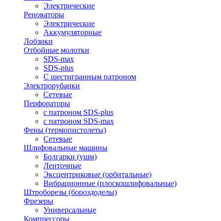
Электрические
Реноваторы
Электрические
Аккумуляторные
Лобзики
Отбойные молотки
SDS-max
SDS-plus
С шестигранным патроном
Электрорубанки
Сетевые
Перфораторы
с патроном SDS-plus
с патроном SDS-max
Фены (термопистолеты)
Сетевые
Шлифовальные машины
Болгарки (ушм)
Ленточные
Эксцентриковые (орбитальные)
Вибрационные (плоскошлифовальные)
Штроборезы (бороздоделы)
Фрезеры
Универсальные
Компрессоры