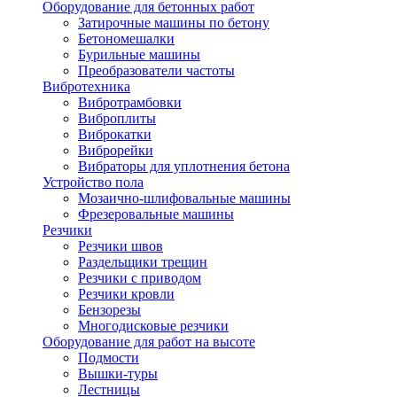
Оборудование для бетонных работ
Затирочные машины по бетону
Бетономешалки
Бурильные машины
Преобразователи частоты
Вибротехника
Вибротрамбовки
Виброплиты
Виброкатки
Виброрейки
Вибраторы для уплотнения бетона
Устройство пола
Мозаично-шлифовальные машины
Фрезеровальные машины
Резчики
Резчики швов
Раздельщики трещин
Резчики с приводом
Резчики кровли
Бензорезы
Многодисковые резчики
Оборудование для работ на высоте
Подмости
Вышки-туры
Лестницы