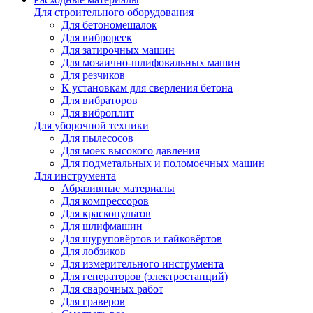
Для строительного оборудования
Для бетономешалок
Для виброреек
Для затирочных машин
Для мозаично-шлифовальных машин
Для резчиков
К установкам для сверления бетона
Для вибраторов
Для виброплит
Для уборочной техники
Для пылесосов
Для моек высокого давления
Для подметальных и поломоечных машин
Для инструмента
Абразивные материалы
Для компрессоров
Для краскопультов
Для шлифмашин
Для шуруповёртов и гайковёртов
Для лобзиков
Для измерительного инструмента
Для генераторов (электростанций)
Для сварочных работ
Для граверов