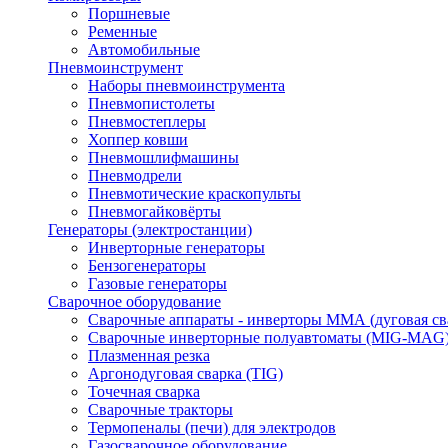
Поршневые
Ременные
Автомобильные
Пневмоинструмент
Наборы пневмоинструмента
Пневмопистолеты
Пневмостеплеры
Хоппер ковши
Пневмошлифмашины
Пневмодрели
Пневмотические краскопульты
Пневмогайковёрты
Генераторы (электростанции)
Инверторные генераторы
Бензогенераторы
Газовые генераторы
Сварочное оборудование
Сварочные аппараты - инверторы ММА (дуговая св
Сварочные инверторные полуавтоматы (MIG-MAG
Плазменная резка
Аргонодуговая сварка (TIG)
Точечная сварка
Сварочные тракторы
Термопеналы (печи) для электродов
Газосварочное оборудование