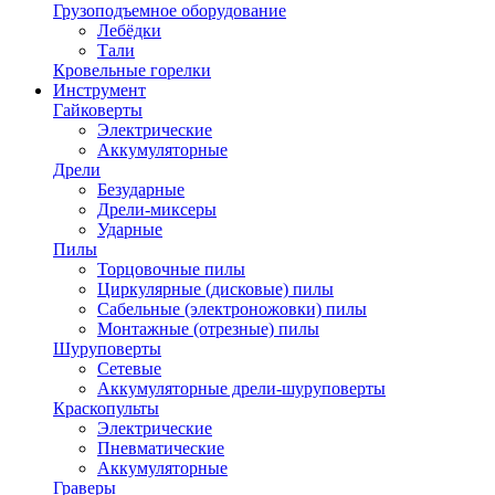
Грузоподъемное оборудование
Лебёдки
Тали
Кровельные горелки
Инструмент
Гайковерты
Электрические
Аккумуляторные
Дрели
Безударные
Дрели-миксеры
Ударные
Пилы
Торцовочные пилы
Циркулярные (дисковые) пилы
Сабельные (электроножовки) пилы
Монтажные (отрезные) пилы
Шуруповерты
Сетевые
Аккумуляторные дрели-шуруповерты
Краскопульты
Электрические
Пневматические
Аккумуляторные
Граверы