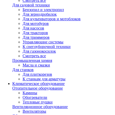
Смотреть все
Для садовой техники
Бензопил и электропил
Для зернодробилок
Для культиваторов и мотоблоков
Для мотобуров
Для насосов
Для тракторов
Для триммеров
Управляющие системы
К снегоуборочной техники
Для газонокосилок
Смотреть все
Промышленная химия
Масла и смазки
Для станков
Для плиткорезов
К станкам для арматуры
Климатическое оборудование
Отопительное оборудование
Камины
Обогреватели
Тепловые пушки
Вентиляционное оборудование
Вентиляторы