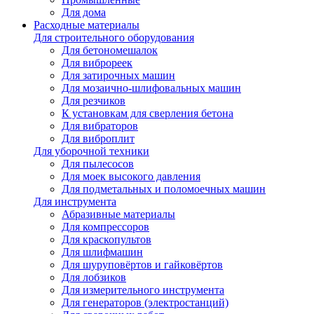
Для дома
Расходные материалы
Для строительного оборудования
Для бетономешалок
Для виброреек
Для затирочных машин
Для мозаично-шлифовальных машин
Для резчиков
К установкам для сверления бетона
Для вибраторов
Для виброплит
Для уборочной техники
Для пылесосов
Для моек высокого давления
Для подметальных и поломоечных машин
Для инструмента
Абразивные материалы
Для компрессоров
Для краскопультов
Для шлифмашин
Для шуруповёртов и гайковёртов
Для лобзиков
Для измерительного инструмента
Для генераторов (электростанций)