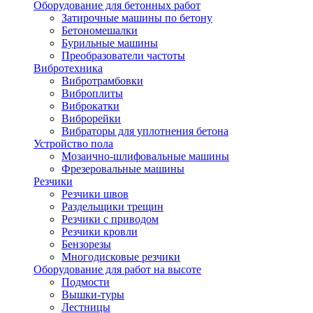
Оборудование для бетонных работ
Затирочные машины по бетону
Бетономешалки
Бурильные машины
Преобразователи частоты
Вибротехника
Вибротрамбовки
Виброплиты
Виброкатки
Виброрейки
Вибраторы для уплотнения бетона
Устройство пола
Мозаично-шлифовальные машины
Фрезеровальные машины
Резчики
Резчики швов
Раздельщики трещин
Резчики с приводом
Резчики кровли
Бензорезы
Многодисковые резчики
Оборудование для работ на высоте
Подмости
Вышки-туры
Лестницы