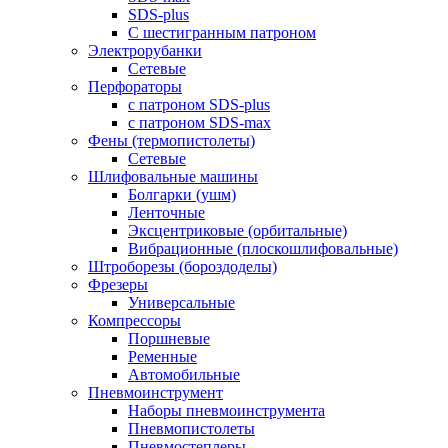
SDS-plus
С шестигранным патроном
Электрорубанки
Сетевые
Перфораторы
с патроном SDS-plus
с патроном SDS-max
Фены (термопистолеты)
Сетевые
Шлифовальные машины
Болгарки (ушм)
Ленточные
Эксцентриковые (орбитальные)
Вибрационные (плоскошлифовальные)
Штроборезы (бороздоделы)
Фрезеры
Универсальные
Компрессоры
Поршневые
Ременные
Автомобильные
Пневмоинструмент
Наборы пневмоинструмента
Пневмопистолеты
Пневмостеплеры