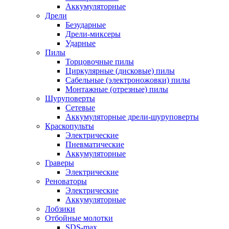
Аккумуляторные
Дрели
Безударные
Дрели-миксеры
Ударные
Пилы
Торцовочные пилы
Циркулярные (дисковые) пилы
Сабельные (электроножовки) пилы
Монтажные (отрезные) пилы
Шуруповерты
Сетевые
Аккумуляторные дрели-шуруповерты
Краскопульты
Электрические
Пневматические
Аккумуляторные
Граверы
Электрические
Реноваторы
Электрические
Аккумуляторные
Лобзики
Отбойные молотки
SDS-max