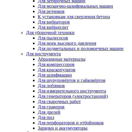
Для затирочных машин
Для мозаично-шлифовальных машин
Для резчиков
К установкам для сверления бетона
Для вибраторов
Для виброплит
Для уборочной техники
Для пылесосов
Для моек высокого давления
Для подметальных и поломоечных машин
Для инструмента
Абразивные материалы
Для компрессоров
Для краскопультов
Для шлифмашин
Для шуруповёртов и гайковёртов
Для лобзиков
Для измерительного инструмента
Для генераторов (электростанций)
Для сварочных работ
Для граверов
Для дрелей
Для пил
Для перфораторов и отбойников
Зарядки и аккумуляторы