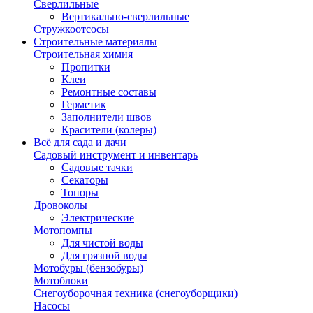
Сверлильные
Вертикально-сверлильные
Стружкоотсосы
Строительные материалы
Строительная химия
Пропитки
Клеи
Ремонтные составы
Герметик
Заполнители швов
Красители (колеры)
Всё для сада и дачи
Садовый инструмент и инвентарь
Садовые тачки
Секаторы
Топоры
Дровоколы
Электрические
Мотопомпы
Для чистой воды
Для грязной воды
Мотобуры (бензобуры)
Мотоблоки
Снегоуборочная техника (снегоуборщики)
Насосы