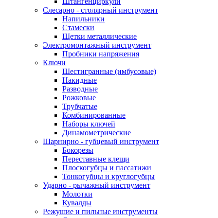
Штангенциркули
Слесарно - столярный инструмент
Напильники
Стамески
Щетки металлические
Электромонтажный инструмент
Пробники напряжения
Ключи
Шестигранные (имбусовые)
Накидные
Разводные
Рожковые
Трубчатые
Комбинированные
Наборы ключей
Динамометрические
Шарнирно - губцевый инструмент
Бокорезы
Переставные клещи
Плоскогубцы и пассатижи
Тонкогубцы и круглогубцы
Ударно - рычажный инструмент
Молотки
Кувалды
Режушие и пильные инструменты