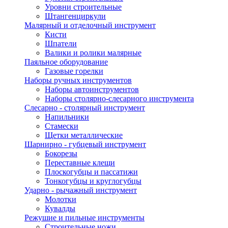
Уровни строительные
Штангенциркули
Малярный и отделочный инструмент
Кисти
Шпатели
Валики и ролики малярные
Паяльное оборудование
Газовые горелки
Наборы ручных инструментов
Наборы автоинструментов
Наборы столярно-слесарного инструмента
Слесарно - столярный инструмент
Напильники
Стамески
Щетки металлические
Шарнирно - губцевый инструмент
Бокорезы
Переставные клещи
Плоскогубцы и пассатижи
Тонкогубцы и круглогубцы
Ударно - рычажный инструмент
Молотки
Кувалды
Режушие и пильные инструменты
Строительные ножи