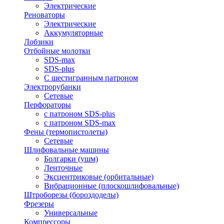
Электрические
Реноваторы
Электрические
Аккумуляторные
Лобзики
Отбойные молотки
SDS-max
SDS-plus
С шестигранным патроном
Электрорубанки
Сетевые
Перфораторы
с патроном SDS-plus
с патроном SDS-max
Фены (термопистолеты)
Сетевые
Шлифовальные машины
Болгарки (ушм)
Ленточные
Эксцентриковые (орбитальные)
Вибрационные (плоскошлифовальные)
Штроборезы (бороздоделы)
Фрезеры
Универсальные
Компрессоры