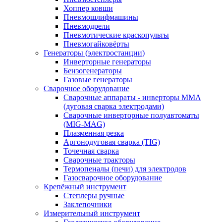
Хоппер ковши
Пневмошлифмашины
Пневмодрели
Пневмотические краскопульты
Пневмогайковёрты
Генераторы (электростанции)
Инверторные генераторы
Бензогенераторы
Газовые генераторы
Сварочное оборудование
Сварочные аппараты - инверторы ММА
(дуговая сварка электродами)
Сварочные инверторные полуавтоматы
(MIG-MAG)
Плазменная резка
Аргонодуговая сварка (TIG)
Точечная сварка
Сварочные тракторы
Термопеналы (печи) для электродов
Газосварочное оборудование
Крепёжный инструмент
Степлеры ручные
Заклепочники
Измерительный инструмент