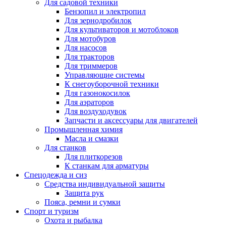
Для садовой техники
Бензопил и электропил
Для зернодробилок
Для культиваторов и мотоблоков
Для мотобуров
Для насосов
Для тракторов
Для триммеров
Управляющие системы
К снегоуборочной техники
Для газонокосилок
Для аэраторов
Для воздуходувок
Запчасти и аксессуары для двигателей
Промышленная химия
Масла и смазки
Для станков
Для плиткорезов
К станкам для арматуры
Спецодежда и сиз
Средства индивидуальной защиты
Защита рук
Пояса, ремни и сумки
Спорт и туризм
Охота и рыбалка