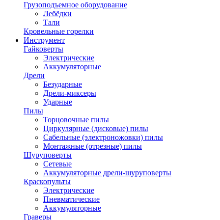
Грузоподъемное оборудование
Лебёдки
Тали
Кровельные горелки
Инструмент
Гайковерты
Электрические
Аккумуляторные
Дрели
Безударные
Дрели-миксеры
Ударные
Пилы
Торцовочные пилы
Циркулярные (дисковые) пилы
Сабельные (электроножовки) пилы
Монтажные (отрезные) пилы
Шуруповерты
Сетевые
Аккумуляторные дрели-шуруповерты
Краскопульты
Электрические
Пневматические
Аккумуляторные
Граверы