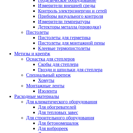
Геодезическое оборудование
Измерители внешней среды
Контроль электроэнергии и сетей
Приборы визуального контроля
Измерители температуры
Детекторы металла (проводки)
Пистолеты
Пистолеты для герметика
Пистолеты для монтажной пены
Клеевые термопистолеты
Метизы и крепёж
Оснастка для степлеров
Скобы для степлера
Гвозди и шпильки для степлера
Специальный крепеж
Хомуты
Монтажные ленты
Изолента
Расходные материалы
Для климатического оборудования
Для обогревателей
Для тепловых завес
Для строительного оборудования
Для бетономешалок
Для виброреек