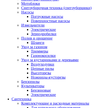
Мотоблоки
Снегоуборочная техника (снегоуборщики)
Насосы
Погружные насосы
Поверхностные насосы
Измельчители
Электрические
Зернодробилки
Полив и орошение
Шланги
Уход за газоном
Триммеры
Газонокосилки
Уход за кустарниками и деревьями
Воздуходувки
Цепные пилы
Высоторезы
Ножницы-кусторезы
Бензопилы
Культиваторы
Бензиновые
Электрические
Сантехника
Комплектующие и расходные материалы
Для котельного оборудования