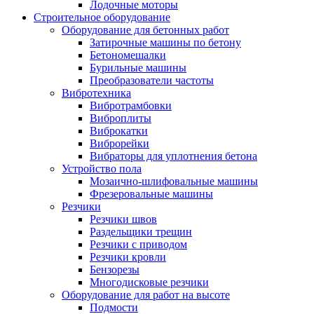
Лодочные моторы
Строительное оборудование
Оборудование для бетонных работ
Затирочные машины по бетону
Бетономешалки
Бурильные машины
Преобразователи частоты
Вибротехника
Вибротрамбовки
Виброплиты
Виброкатки
Виброрейки
Вибраторы для уплотнения бетона
Устройство пола
Мозаично-шлифовальные машины
Фрезеровальные машины
Резчики
Резчики швов
Раздельщики трещин
Резчики с приводом
Резчики кровли
Бензорезы
Многодисковые резчики
Оборудование для работ на высоте
Подмости