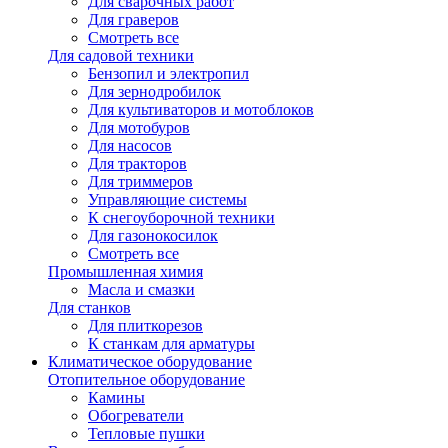
Для сварочных работ
Для граверов
Смотреть все
Для садовой техники
Бензопил и электропил
Для зернодробилок
Для культиваторов и мотоблоков
Для мотобуров
Для насосов
Для тракторов
Для триммеров
Управляющие системы
К снегоуборочной техники
Для газонокосилок
Смотреть все
Промышленная химия
Масла и смазки
Для станков
Для плиткорезов
К станкам для арматуры
Климатическое оборудование
Отопительное оборудование
Камины
Обогреватели
Тепловые пушки