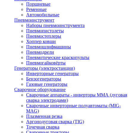
Поршневые
Ременные
Автомобильные
Пневмоинструмент
Наборы пневмоинструмента
Пневмопистолеты
Пневмостеплеры
Хоппер ковши
Пневмошлифмашины
Пневмодрели
Пневмотические краскопульты
Пневмогайковёрты
Генераторы (электростанции)
Инверторные генераторы
Бензогенераторы
Газовые генераторы
Сварочное оборудование
Сварочные аппараты - инверторы ММА (дуговая
сварка электродами)
Сварочные инверторные полуавтоматы (MIG-
MAG)
Плазменная резка
Аргонодуговая сварка (TIG)
Точечная сварка
Сварочные тракторы