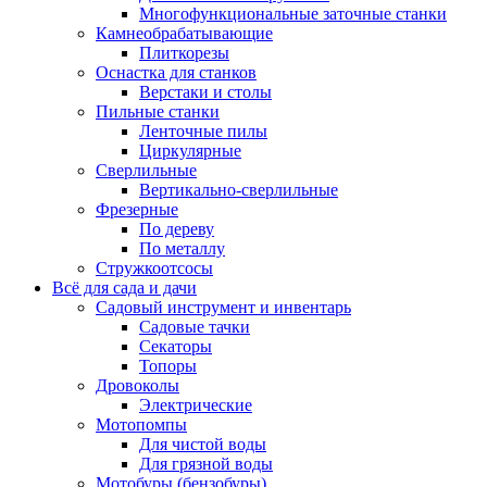
Многофункциональные заточные станки
Камнеобрабатывающие
Плиткорезы
Оснастка для станков
Верстаки и столы
Пильные станки
Ленточные пилы
Циркулярные
Сверлильные
Вертикально-сверлильные
Фрезерные
По дереву
По металлу
Стружкоотсосы
Всё для сада и дачи
Садовый инструмент и инвентарь
Садовые тачки
Секаторы
Топоры
Дровоколы
Электрические
Мотопомпы
Для чистой воды
Для грязной воды
Мотобуры (бензобуры)