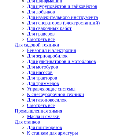
Для шлифмашин
Для шуруповёртов и гайковёртов
Для лобзиков
Для измерительного инструмента
Для генераторов (электростанций)
Для сварочных работ
Для граверов
Смотреть все
Для садовой техники
Бензопил и электропил
Для зернодробилок
Для культиваторов и мотоблоков
Для мотобуров
Для насосов
Для тракторов
Для триммеров
Управляющие системы
К снегоуборочной техники
Для газонокосилок
Смотреть все
Промышленная химия
Масла и смазки
Для станков
Для плиткорезов
К станкам для арматуры