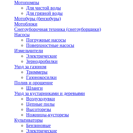
Мотопомпы
Для чистой воды
Для грязной воды
Мотобуры (бензобуры)
Мотоблоки
Снегоуборочная техника (снегоуборщики)
Насосы
Погружные насосы
Поверхностные насосы
Измельчители
Электрические
Зернодробилки
Уход за газоном
Триммеры
Газонокосилки
Полив и орошение
Шланги
Уход за кустарниками и деревьями
Воздуходувки
Цепные пилы
Высоторезы
Ножницы-кусторезы
Культиваторы
Бензиновые
Электрические