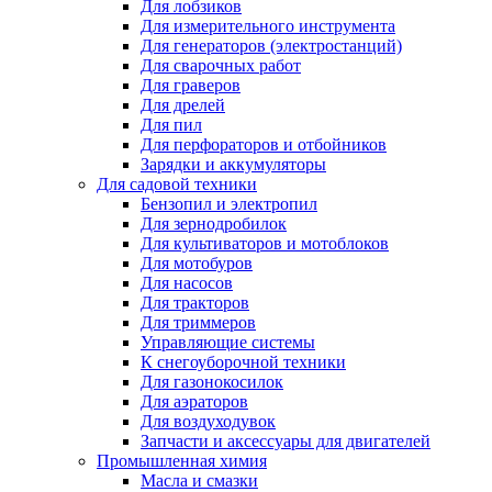
Для лобзиков
Для измерительного инструмента
Для генераторов (электростанций)
Для сварочных работ
Для граверов
Для дрелей
Для пил
Для перфораторов и отбойников
Зарядки и аккумуляторы
Для садовой техники
Бензопил и электропил
Для зернодробилок
Для культиваторов и мотоблоков
Для мотобуров
Для насосов
Для тракторов
Для триммеров
Управляющие системы
К снегоуборочной техники
Для газонокосилок
Для аэраторов
Для воздуходувок
Запчасти и аксессуары для двигателей
Промышленная химия
Масла и смазки