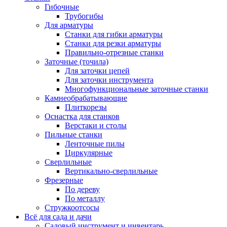
Гибочные
Трубогибы
Для арматуры
Станки для гибки арматуры
Станки для резки арматуры
Правильно-отрезные станки
Заточные (точила)
Для заточки цепей
Для заточки инструмента
Многофункциональные заточные станки
Камнеобрабатывающие
Плиткорезы
Оснастка для станков
Верстаки и столы
Пильные станки
Ленточные пилы
Циркулярные
Сверлильные
Вертикально-сверлильные
Фрезерные
По дереву
По металлу
Стружкоотсосы
Всё для сада и дачи
Садовый инструмент и инвентарь