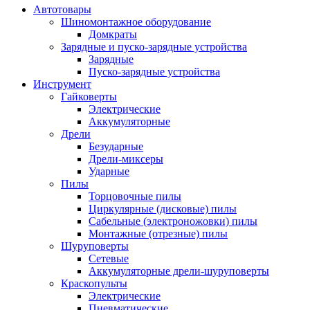
Автотовары
Шиномонтажное оборудование
Домкраты
Зарядные и пуско-зарядные устройства
Зарядные
Пуско-зарядные устройства
Инструмент
Гайковерты
Электрические
Аккумуляторные
Дрели
Безударные
Дрели-миксеры
Ударные
Пилы
Торцовочные пилы
Циркулярные (дисковые) пилы
Сабельные (электроножовки) пилы
Монтажные (отрезные) пилы
Шуруповерты
Сетевые
Аккумуляторные дрели-шуруповерты
Краскопульты
Электрические
Пневматические