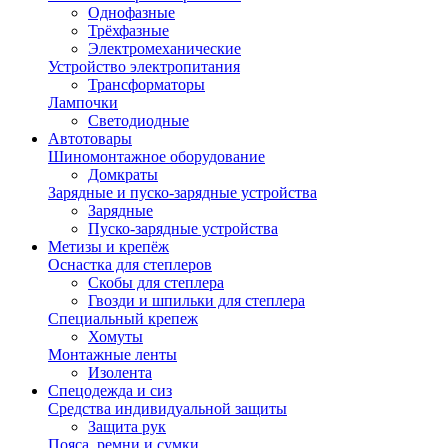
Однофазные
Трёхфазные
Электромеханические
Устройство электропитания
Трансформаторы
Лампочки
Светодиодные
Автотовары
Шиномонтажное оборудование
Домкраты
Зарядные и пуско-зарядные устройства
Зарядные
Пуско-зарядные устройства
Метизы и крепёж
Оснастка для степлеров
Скобы для степлера
Гвозди и шпильки для степлера
Специальный крепеж
Хомуты
Монтажные ленты
Изолента
Спецодежда и сиз
Средства индивидуальной защиты
Защита рук
Пояса, ремни и сумки