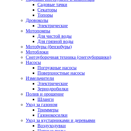
Садовые тачки
Секаторы
Топоры
Дровоколы
Электрические
Мотопомпы
Для чистой воды
Для грязной воды
Мотобуры (бензобуры)
Мотоблоки
Снегоуборочная техника (снегоуборщики)
Насосы
Погружные насосы
Поверхностные насосы
Измельчители
Электрические
Зернодробилки
Полив и орошение
Шланги
Уход за газоном
Триммеры
Газонокосилки
Уход за кустарниками и деревьями
Воздуходувки
Цепные пилы