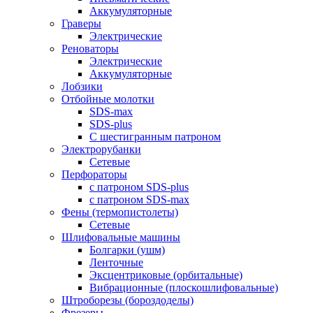
Аккумуляторные
Граверы
Электрические
Реноваторы
Электрические
Аккумуляторные
Лобзики
Отбойные молотки
SDS-max
SDS-plus
С шестигранным патроном
Электрорубанки
Сетевые
Перфораторы
с патроном SDS-plus
с патроном SDS-max
Фены (термопистолеты)
Сетевые
Шлифовальные машины
Болгарки (ушм)
Ленточные
Эксцентриковые (орбитальные)
Вибрационные (плоскошлифовальные)
Штроборезы (бороздоделы)
Фрезеры