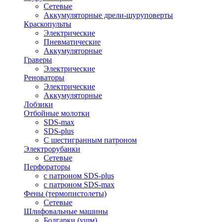
Сетевые
Аккумуляторные дрели-шуруповерты
Краскопульты
Электрические
Пневматические
Аккумуляторные
Граверы
Электрические
Реноваторы
Электрические
Аккумуляторные
Лобзики
Отбойные молотки
SDS-max
SDS-plus
С шестигранным патроном
Электрорубанки
Сетевые
Перфораторы
с патроном SDS-plus
с патроном SDS-max
Фены (термопистолеты)
Сетевые
Шлифовальные машины
Болгарки (ушм)