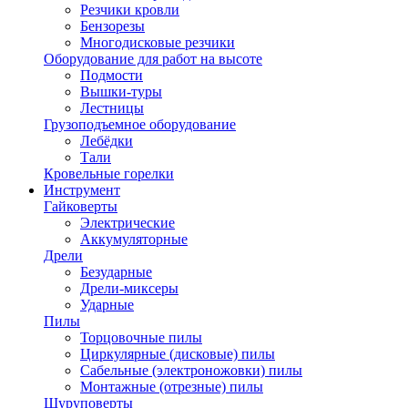
Резчики кровли
Бензорезы
Многодисковые резчики
Оборудование для работ на высоте
Подмости
Вышки-туры
Лестницы
Грузоподъемное оборудование
Лебёдки
Тали
Кровельные горелки
Инструмент
Гайковерты
Электрические
Аккумуляторные
Дрели
Безударные
Дрели-миксеры
Ударные
Пилы
Торцовочные пилы
Циркулярные (дисковые) пилы
Сабельные (электроножовки) пилы
Монтажные (отрезные) пилы
Шуруповерты