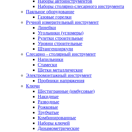
Наборы автоинструментов
Наборы столярно-слесарного инструмента
Паяльное оборудование
Газовые горелки
Ручной измерительный инструмент
Линейки
Угольники (угломеры)
Рулетки строительные
Уровни строительные
Штангенциркули
Слесарно - столярный инструмент
Напильники
Стамески
Щетки металлические
Электромонтажный инструмент
Пробники напряжения
Ключи
Шестигранные (имбусовые)
Накидные
Разводные
Рожковые
Трубчатые
Комбинированные
Наборы ключей
Динамометрические