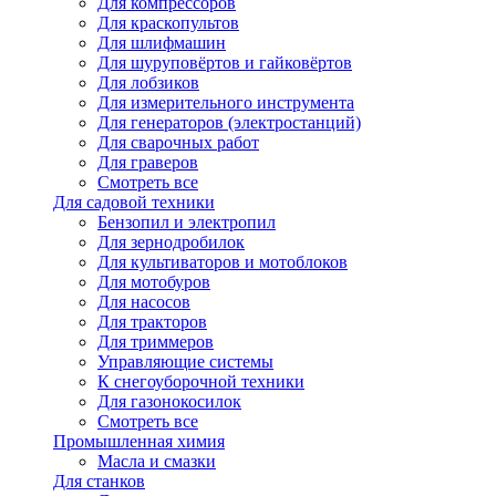
Для компрессоров
Для краскопультов
Для шлифмашин
Для шуруповёртов и гайковёртов
Для лобзиков
Для измерительного инструмента
Для генераторов (электростанций)
Для сварочных работ
Для граверов
Смотреть все
Для садовой техники
Бензопил и электропил
Для зернодробилок
Для культиваторов и мотоблоков
Для мотобуров
Для насосов
Для тракторов
Для триммеров
Управляющие системы
К снегоуборочной техники
Для газонокосилок
Смотреть все
Промышленная химия
Масла и смазки
Для станков