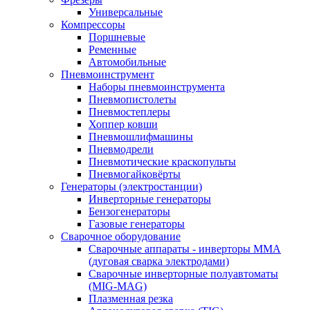
Универсальные
Компрессоры
Поршневые
Ременные
Автомобильные
Пневмоинструмент
Наборы пневмоинструмента
Пневмопистолеты
Пневмостеплеры
Хоппер ковши
Пневмошлифмашины
Пневмодрели
Пневмотические краскопульты
Пневмогайковёрты
Генераторы (электростанции)
Инверторные генераторы
Бензогенераторы
Газовые генераторы
Сварочное оборудование
Сварочные аппараты - инверторы ММА
(дуговая сварка электродами)
Сварочные инверторные полуавтоматы
(MIG-MAG)
Плазменная резка