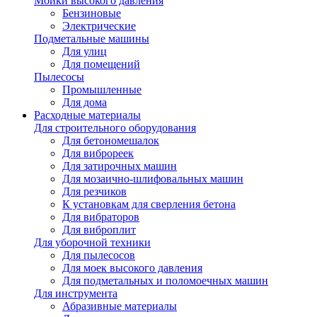
Мойки высокого давления
Бензиновые
Электрические
Подметальные машины
Для улиц
Для помещений
Пылесосы
Промышленные
Для дома
Расходные материалы
Для строительного оборудования
Для бетономешалок
Для виброреек
Для затирочных машин
Для мозаично-шлифовальных машин
Для резчиков
К установкам для сверления бетона
Для вибраторов
Для виброплит
Для уборочной техники
Для пылесосов
Для моек высокого давления
Для подметальных и поломоечных машин
Для инструмента
Абразивные материалы