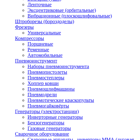
Ленточные
Эксцентриковые (орбитальные)
Вибрационные (плоскошлифовальные)
Штроборезы (бороздоделы)
Фрезеры
Универсальные
Компрессоры
Поршневые
Ременные
Автомобильные
Пневмоинструмент
Наборы пневмоинструмента
Пневмопистолеты
Пневмостеплеры
Хоппер ковши
Пневмошлифмашины
Пневмодрели
Пневмотические краскопульты
Пневмогайковёрты
Генераторы (электростанции)
Инверторные генераторы
Бензогенераторы
Газовые генераторы
Сварочное оборудование
Сварочные аппараты - инверторы ММА (дуговая