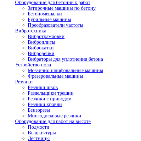
Оборудование для бетонных работ
Затирочные машины по бетону
Бетономешалки
Бурильные машины
Преобразователи частоты
Вибротехника
Вибротрамбовки
Виброплиты
Виброкатки
Виброрейки
Вибраторы для уплотнения бетона
Устройство пола
Мозаично-шлифовальные машины
Фрезеровальные машины
Резчики
Резчики швов
Раздельщики трещин
Резчики с приводом
Резчики кровли
Бензорезы
Многодисковые резчики
Оборудование для работ на высоте
Подмости
Вышки-туры
Лестницы