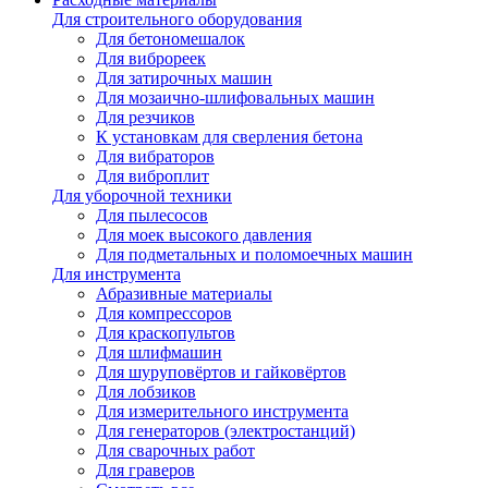
Для строительного оборудования
Для бетономешалок
Для виброреек
Для затирочных машин
Для мозаично-шлифовальных машин
Для резчиков
К установкам для сверления бетона
Для вибраторов
Для виброплит
Для уборочной техники
Для пылесосов
Для моек высокого давления
Для подметальных и поломоечных машин
Для инструмента
Абразивные материалы
Для компрессоров
Для краскопультов
Для шлифмашин
Для шуруповёртов и гайковёртов
Для лобзиков
Для измерительного инструмента
Для генераторов (электростанций)
Для сварочных работ
Для граверов