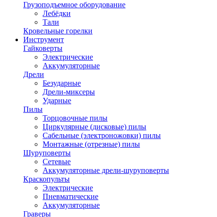
Грузоподъемное оборудование
Лебёдки
Тали
Кровельные горелки
Инструмент
Гайковерты
Электрические
Аккумуляторные
Дрели
Безударные
Дрели-миксеры
Ударные
Пилы
Торцовочные пилы
Циркулярные (дисковые) пилы
Сабельные (электроножовки) пилы
Монтажные (отрезные) пилы
Шуруповерты
Сетевые
Аккумуляторные дрели-шуруповерты
Краскопульты
Электрические
Пневматические
Аккумуляторные
Граверы