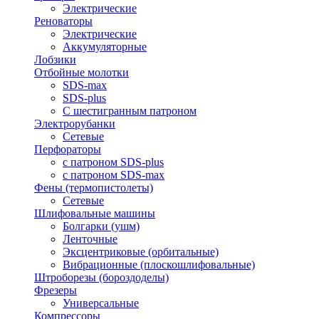
Электрические
Реноваторы
Электрические
Аккумуляторные
Лобзики
Отбойные молотки
SDS-max
SDS-plus
С шестигранным патроном
Электрорубанки
Сетевые
Перфораторы
с патроном SDS-plus
с патроном SDS-max
Фены (термопистолеты)
Сетевые
Шлифовальные машины
Болгарки (ушм)
Ленточные
Эксцентриковые (орбитальные)
Вибрационные (плоскошлифовальные)
Штроборезы (бороздоделы)
Фрезеры
Универсальные
Компрессоры