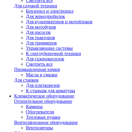
Смотреть все
Для садовой техники
Бензопил и электропил
Для зернодробилок
Для культиваторов и мотоблоков
Для мотобуров
Для насосов
Для тракторов
Для триммеров
Управляющие системы
К снегоуборочной техники
Для газонокосилок
Смотреть все
Промышленная химия
Масла и смазки
Для станков
Для плиткорезов
К станкам для арматуры
Климатическое оборудование
Отопительное оборудование
Камины
Обогреватели
Тепловые пушки
Вентиляционное оборудование
Вентиляторы