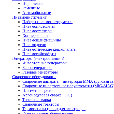
Поршневые
Ременные
Автомобильные
Пневмоинструмент
Наборы пневмоинструмента
Пневмопистолеты
Пневмостеплеры
Хоппер ковши
Пневмошлифмашины
Пневмодрели
Пневмотические краскопульты
Пневмогайковёрты
Генераторы (электростанции)
Инверторные генераторы
Бензогенераторы
Газовые генераторы
Сварочное оборудование
Сварочные аппараты - инверторы ММА (дуговая св
Сварочные инверторные полуавтоматы (MIG-MAG
Плазменная резка
Аргонодуговая сварка (TIG)
Точечная сварка
Сварочные тракторы
Термопеналы (печи) для электродов
Газосварочное оборудование