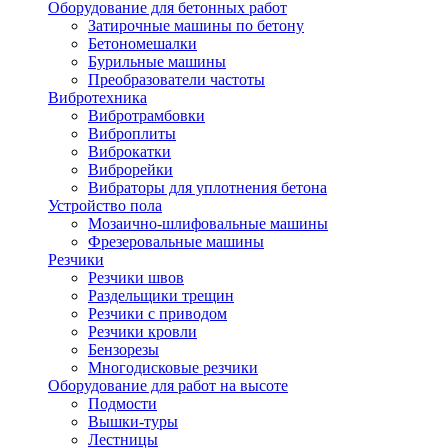
Оборудование для бетонных работ
Затирочные машины по бетону
Бетономешалки
Бурильные машины
Преобразователи частоты
Вибротехника
Вибротрамбовки
Виброплиты
Виброкатки
Виброрейки
Вибраторы для уплотнения бетона
Устройство пола
Мозаично-шлифовальные машины
Фрезеровальные машины
Резчики
Резчики швов
Раздельщики трещин
Резчики с приводом
Резчики кровли
Бензорезы
Многодисковые резчики
Оборудование для работ на высоте
Подмости
Вышки-туры
Лестницы