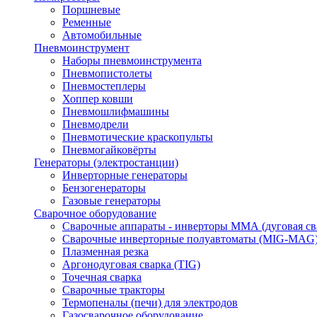
Поршневые
Ременные
Автомобильные
Пневмоинструмент
Наборы пневмоинструмента
Пневмопистолеты
Пневмостеплеры
Хоппер ковши
Пневмошлифмашины
Пневмодрели
Пневмотические краскопульты
Пневмогайковёрты
Генераторы (электростанции)
Инверторные генераторы
Бензогенераторы
Газовые генераторы
Сварочное оборудование
Сварочные аппараты - инверторы ММА (дуговая св
Сварочные инверторные полуавтоматы (MIG-MAG
Плазменная резка
Аргонодуговая сварка (TIG)
Точечная сварка
Сварочные тракторы
Термопеналы (печи) для электродов
Газосварочное оборудование