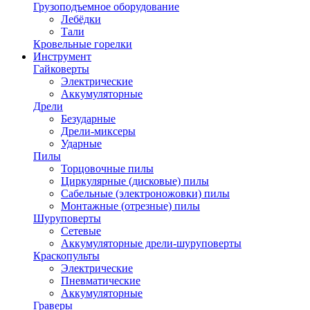
Грузоподъемное оборудование
Лебёдки
Тали
Кровельные горелки
Инструмент
Гайковерты
Электрические
Аккумуляторные
Дрели
Безударные
Дрели-миксеры
Ударные
Пилы
Торцовочные пилы
Циркулярные (дисковые) пилы
Сабельные (электроножовки) пилы
Монтажные (отрезные) пилы
Шуруповерты
Сетевые
Аккумуляторные дрели-шуруповерты
Краскопульты
Электрические
Пневматические
Аккумуляторные
Граверы