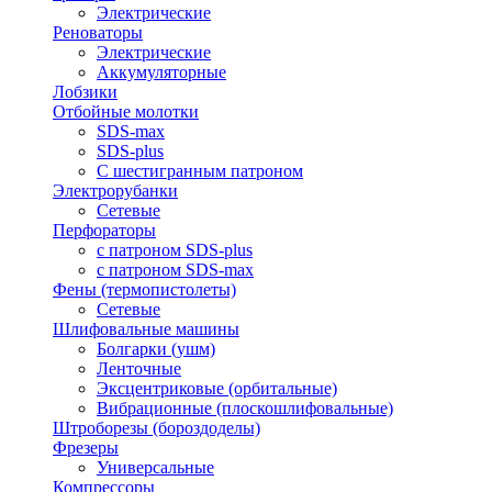
Электрические
Реноваторы
Электрические
Аккумуляторные
Лобзики
Отбойные молотки
SDS-max
SDS-plus
С шестигранным патроном
Электрорубанки
Сетевые
Перфораторы
с патроном SDS-plus
с патроном SDS-max
Фены (термопистолеты)
Сетевые
Шлифовальные машины
Болгарки (ушм)
Ленточные
Эксцентриковые (орбитальные)
Вибрационные (плоскошлифовальные)
Штроборезы (бороздоделы)
Фрезеры
Универсальные
Компрессоры