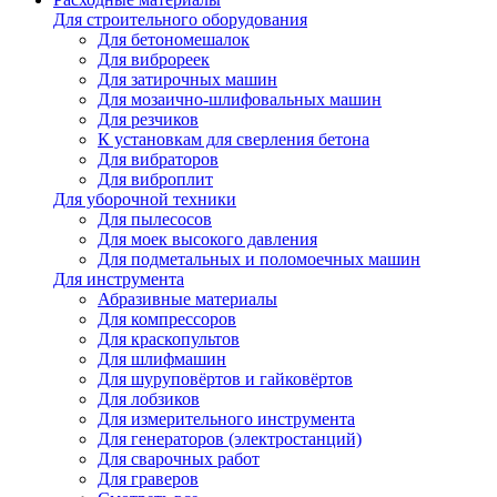
Для строительного оборудования
Для бетономешалок
Для виброреек
Для затирочных машин
Для мозаично-шлифовальных машин
Для резчиков
К установкам для сверления бетона
Для вибраторов
Для виброплит
Для уборочной техники
Для пылесосов
Для моек высокого давления
Для подметальных и поломоечных машин
Для инструмента
Абразивные материалы
Для компрессоров
Для краскопультов
Для шлифмашин
Для шуруповёртов и гайковёртов
Для лобзиков
Для измерительного инструмента
Для генераторов (электростанций)
Для сварочных работ
Для граверов