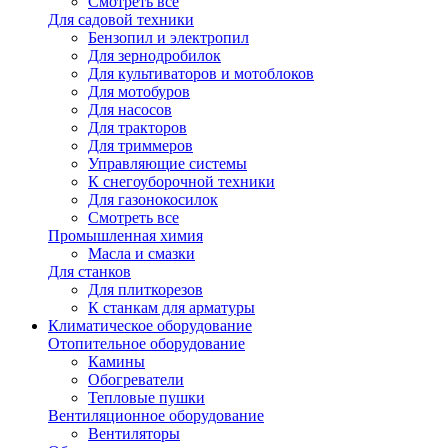
Смотреть все
Для садовой техники
Бензопил и электропил
Для зернодробилок
Для культиваторов и мотоблоков
Для мотобуров
Для насосов
Для тракторов
Для триммеров
Управляющие системы
К снегоуборочной техники
Для газонокосилок
Смотреть все
Промышленная химия
Масла и смазки
Для станков
Для плиткорезов
К станкам для арматуры
Климатическое оборудование
Отопительное оборудование
Камины
Обогреватели
Тепловые пушки
Вентиляционное оборудование
Вентиляторы