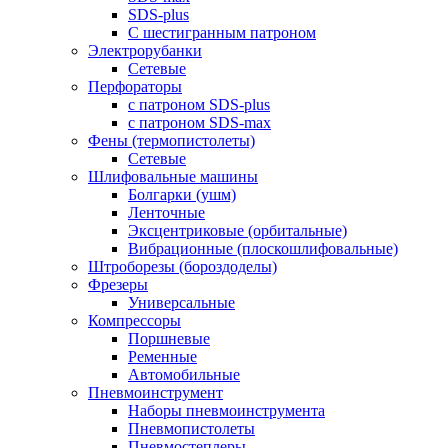
SDS-plus
С шестигранным патроном
Электрорубанки
Сетевые
Перфораторы
с патроном SDS-plus
с патроном SDS-max
Фены (термопистолеты)
Сетевые
Шлифовальные машины
Болгарки (ушм)
Ленточные
Эксцентриковые (орбитальные)
Вибрационные (плоскошлифовальные)
Штроборезы (бороздоделы)
Фрезеры
Универсальные
Компрессоры
Поршневые
Ременные
Автомобильные
Пневмоинструмент
Наборы пневмоинструмента
Пневмопистолеты
Пневмостеплеры