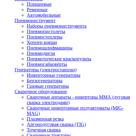
Поршневые
Ременные
Автомобильные
Пневмоинструмент
Наборы пневмоинструмента
Пневмопистолеты
Пневмостеплеры
Хоппер ковши
Пневмошлифмашины
Пневмодрели
Пневмотические краскопульты
Пневмогайковёрты
Генераторы (электростанции)
Инверторные генераторы
Бензогенераторы
Газовые генераторы
Сварочное оборудование
Сварочные аппараты - инверторы ММА (дуговая
сварка электродами)
Сварочные инверторные полуавтоматы (MIG-
MAG)
Плазменная резка
Аргонодуговая сварка (TIG)
Точечная сварка
Сварочные тракторы