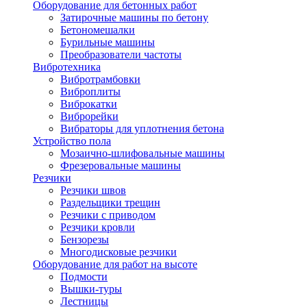
Оборудование для бетонных работ
Затирочные машины по бетону
Бетономешалки
Бурильные машины
Преобразователи частоты
Вибротехника
Вибротрамбовки
Виброплиты
Виброкатки
Виброрейки
Вибраторы для уплотнения бетона
Устройство пола
Мозаично-шлифовальные машины
Фрезеровальные машины
Резчики
Резчики швов
Раздельщики трещин
Резчики с приводом
Резчики кровли
Бензорезы
Многодисковые резчики
Оборудование для работ на высоте
Подмости
Вышки-туры
Лестницы