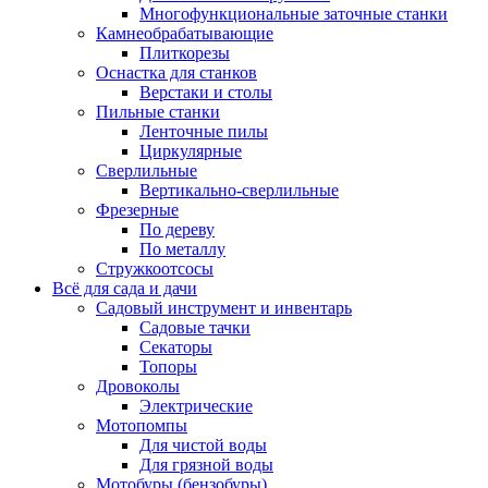
Многофункциональные заточные станки
Камнеобрабатывающие
Плиткорезы
Оснастка для станков
Верстаки и столы
Пильные станки
Ленточные пилы
Циркулярные
Сверлильные
Вертикально-сверлильные
Фрезерные
По дереву
По металлу
Стружкоотсосы
Всё для сада и дачи
Садовый инструмент и инвентарь
Садовые тачки
Секаторы
Топоры
Дровоколы
Электрические
Мотопомпы
Для чистой воды
Для грязной воды
Мотобуры (бензобуры)