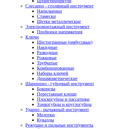
Штангенциркули
Слесарно - столярный инструмент
Напильники
Стамески
Щетки металлические
Электромонтажный инструмент
Пробники напряжения
Ключи
Шестигранные (имбусовые)
Накидные
Разводные
Рожковые
Трубчатые
Комбинированные
Наборы ключей
Динамометрические
Шарнирно - губцевый инструмент
Бокорезы
Переставные клещи
Плоскогубцы и пассатижи
Тонкогубцы и круглогубцы
Ударно - рычажный инструмент
Молотки
Кувалды
Режушие и пильные инструменты