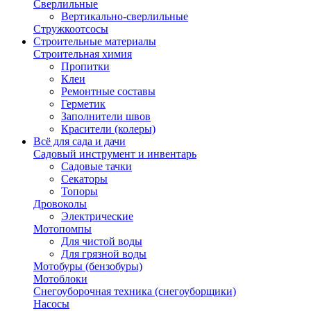
Сверлильные
Вертикально-сверлильные
Стружкоотсосы
Строительные материалы
Строительная химия
Пропитки
Клеи
Ремонтные составы
Герметик
Заполнители швов
Красители (колеры)
Всё для сада и дачи
Садовый инструмент и инвентарь
Садовые тачки
Секаторы
Топоры
Дровоколы
Электрические
Мотопомпы
Для чистой воды
Для грязной воды
Мотобуры (бензобуры)
Мотоблоки
Снегоуборочная техника (снегоуборщики)
Насосы