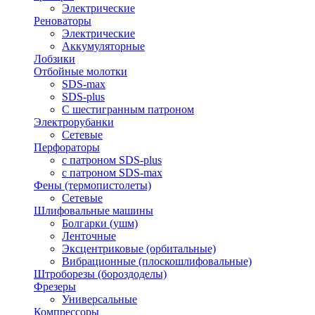
Электрические
Реноваторы
Электрические
Аккумуляторные
Лобзики
Отбойные молотки
SDS-max
SDS-plus
С шестигранным патроном
Электрорубанки
Сетевые
Перфораторы
с патроном SDS-plus
с патроном SDS-max
Фены (термопистолеты)
Сетевые
Шлифовальные машины
Болгарки (ушм)
Ленточные
Эксцентриковые (орбитальные)
Вибрационные (плоскошлифовальные)
Штроборезы (бороздоделы)
Фрезеры
Универсальные
Компрессоры