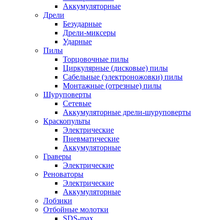
Аккумуляторные
Дрели
Безударные
Дрели-миксеры
Ударные
Пилы
Торцовочные пилы
Циркулярные (дисковые) пилы
Сабельные (электроножовки) пилы
Монтажные (отрезные) пилы
Шуруповерты
Сетевые
Аккумуляторные дрели-шуруповерты
Краскопульты
Электрические
Пневматические
Аккумуляторные
Граверы
Электрические
Реноваторы
Электрические
Аккумуляторные
Лобзики
Отбойные молотки
SDS-max