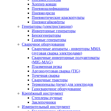
Хоппер ковши
Пневмошлифмашины
Пневмодрели
Пневмотические краскопульты
Пневмогайковёрты
Генераторы (электростанции)
Инверторные генераторы
Бензогенераторы
Газовые генераторы
Сварочное оборудование
Сварочные аппараты - инверторы ММА
(дуговая сварка электродами)
Сварочные инверторные полуавтоматы
(MIG-MAG)
Плазменная резка
Аргонодуговая сварка (TIG)
Точечная сварка
Сварочные тракторы
Термопеналы (печи) для электродов
Газосварочное оборудование
Крепёжный инструмент
Степлеры ручные
Заклепочники
Измерительный инструмент