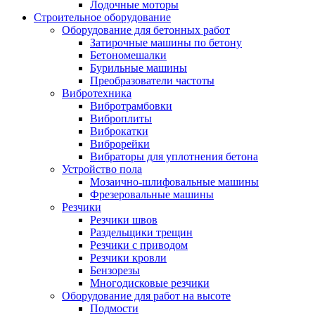
Лодочные моторы
Строительное оборудование
Оборудование для бетонных работ
Затирочные машины по бетону
Бетономешалки
Бурильные машины
Преобразователи частоты
Вибротехника
Вибротрамбовки
Виброплиты
Виброкатки
Виброрейки
Вибраторы для уплотнения бетона
Устройство пола
Мозаично-шлифовальные машины
Фрезеровальные машины
Резчики
Резчики швов
Раздельщики трещин
Резчики с приводом
Резчики кровли
Бензорезы
Многодисковые резчики
Оборудование для работ на высоте
Подмости