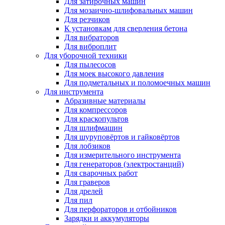
Для затирочных машин
Для мозаично-шлифовальных машин
Для резчиков
К установкам для сверления бетона
Для вибраторов
Для виброплит
Для уборочной техники
Для пылесосов
Для моек высокого давления
Для подметальных и поломоечных машин
Для инструмента
Абразивные материалы
Для компрессоров
Для краскопультов
Для шлифмашин
Для шуруповёртов и гайковёртов
Для лобзиков
Для измерительного инструмента
Для генераторов (электростанций)
Для сварочных работ
Для граверов
Для дрелей
Для пил
Для перфораторов и отбойников
Зарядки и аккумуляторы