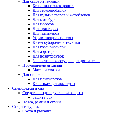
Для садовой техники
Бензопил и электропил
Для зернодробилок
Для культиваторов и мотоблоков
Для мотобуров
Для насосов
Для тракторов
Для триммеров
Управляющие системы
К снегоуборочной техники
Для газонокосилок
Для аэраторов
Для воздуходувок
Запчасти и аксессуары для двигателей
Промышленная химия
Масла и смазки
Для станков
Для плиткорезов
К станкам для арматуры
Спецодежда и сиз
Средства индивидуальной защиты
Защита рук
Пояса, ремни и сумки
Спорт и туризм
Охота и рыбалка