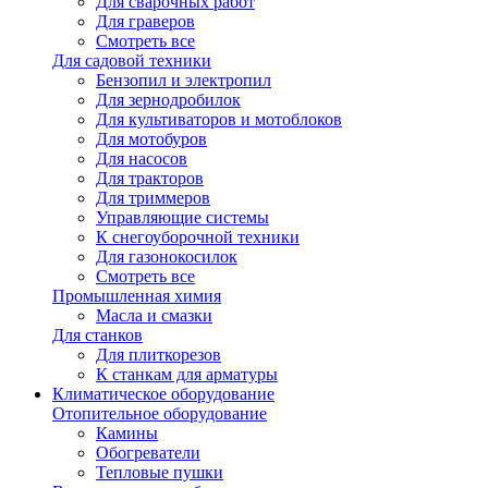
Для сварочных работ
Для граверов
Смотреть все
Для садовой техники
Бензопил и электропил
Для зернодробилок
Для культиваторов и мотоблоков
Для мотобуров
Для насосов
Для тракторов
Для триммеров
Управляющие системы
К снегоуборочной техники
Для газонокосилок
Смотреть все
Промышленная химия
Масла и смазки
Для станков
Для плиткорезов
К станкам для арматуры
Климатическое оборудование
Отопительное оборудование
Камины
Обогреватели
Тепловые пушки