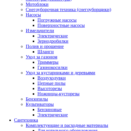
Мотоблоки
Снегоуборочная техника (снегоуборщики)
Насосы
Погружные насосы
Поверхностные насосы
Измельчители
Электрические
Зернодробилки
Полив и орошение
Шланги
Уход за газоном
Триммеры
Газонокосилки
Уход за кустарниками и деревьями
Воздуходувки
Цепные пилы
Высоторезы
Ножницы-кусторезы
Бензопилы
Культиваторы
Бензиновые
Электрические
Сантехника
Комплектующие и расходные материалы
Для котельного оборудования