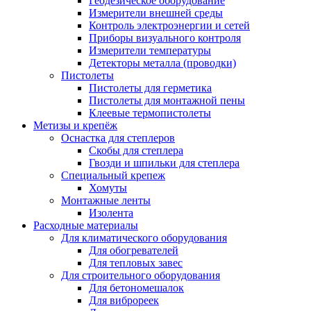
Геодезическое оборудование
Измерители внешней среды
Контроль электроэнергии и сетей
Приборы визуального контроля
Измерители температуры
Детекторы металла (проводки)
Пистолеты
Пистолеты для герметика
Пистолеты для монтажной пены
Клеевые термопистолеты
Метизы и крепёж
Оснастка для степлеров
Скобы для степлера
Гвозди и шпильки для степлера
Специальный крепеж
Хомуты
Монтажные ленты
Изолента
Расходные материалы
Для климатического оборудования
Для обогревателей
Для тепловых завес
Для строительного оборудования
Для бетономешалок
Для виброреек