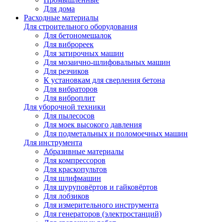
Для дома
Расходные материалы
Для строительного оборудования
Для бетономешалок
Для виброреек
Для затирочных машин
Для мозаично-шлифовальных машин
Для резчиков
К установкам для сверления бетона
Для вибраторов
Для виброплит
Для уборочной техники
Для пылесосов
Для моек высокого давления
Для подметальных и поломоечных машин
Для инструмента
Абразивные материалы
Для компрессоров
Для краскопультов
Для шлифмашин
Для шуруповёртов и гайковёртов
Для лобзиков
Для измерительного инструмента
Для генераторов (электростанций)