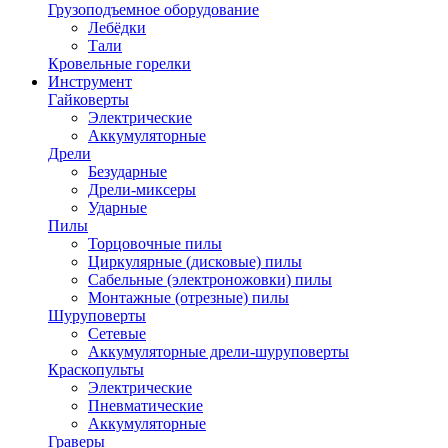
Грузоподъемное оборудование
Лебёдки
Тали
Кровельные горелки
Инструмент
Гайковерты
Электрические
Аккумуляторные
Дрели
Безударные
Дрели-миксеры
Ударные
Пилы
Торцовочные пилы
Циркулярные (дисковые) пилы
Сабельные (электроножовки) пилы
Монтажные (отрезные) пилы
Шуруповерты
Сетевые
Аккумуляторные дрели-шуруповерты
Краскопульты
Электрические
Пневматические
Аккумуляторные
Граверы