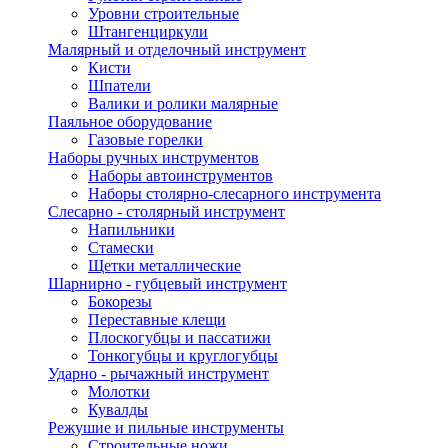
Уровни строительные
Штангенциркули
Малярный и отделочный инструмент
Кисти
Шпатели
Валики и ролики малярные
Паяльное оборудование
Газовые горелки
Наборы ручных инструментов
Наборы автоинструментов
Наборы столярно-слесарного инструмента
Слесарно - столярный инструмент
Напильники
Стамески
Щетки металлические
Шарнирно - губцевый инструмент
Бокорезы
Переставные клещи
Плоскогубцы и пассатижи
Тонкогубцы и круглогубцы
Ударно - рычажный инструмент
Молотки
Кувалды
Режушие и пильные инструменты
Строительные ножи