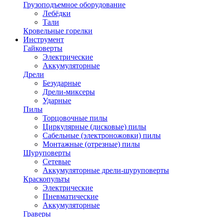
Грузоподъемное оборудование
Лебёдки
Тали
Кровельные горелки
Инструмент
Гайковерты
Электрические
Аккумуляторные
Дрели
Безударные
Дрели-миксеры
Ударные
Пилы
Торцовочные пилы
Циркулярные (дисковые) пилы
Сабельные (электроножовки) пилы
Монтажные (отрезные) пилы
Шуруповерты
Сетевые
Аккумуляторные дрели-шуруповерты
Краскопульты
Электрические
Пневматические
Аккумуляторные
Граверы