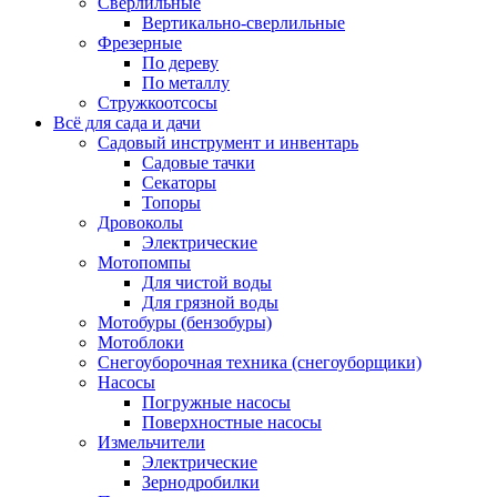
Сверлильные
Вертикально-сверлильные
Фрезерные
По дереву
По металлу
Стружкоотсосы
Всё для сада и дачи
Садовый инструмент и инвентарь
Садовые тачки
Секаторы
Топоры
Дровоколы
Электрические
Мотопомпы
Для чистой воды
Для грязной воды
Мотобуры (бензобуры)
Мотоблоки
Снегоуборочная техника (снегоуборщики)
Насосы
Погружные насосы
Поверхностные насосы
Измельчители
Электрические
Зернодробилки