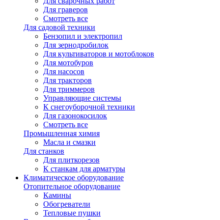
Для сварочных работ
Для граверов
Смотреть все
Для садовой техники
Бензопил и электропил
Для зернодробилок
Для культиваторов и мотоблоков
Для мотобуров
Для насосов
Для тракторов
Для триммеров
Управляющие системы
К снегоуборочной техники
Для газонокосилок
Смотреть все
Промышленная химия
Масла и смазки
Для станков
Для плиткорезов
К станкам для арматуры
Климатическое оборудование
Отопительное оборудование
Камины
Обогреватели
Тепловые пушки