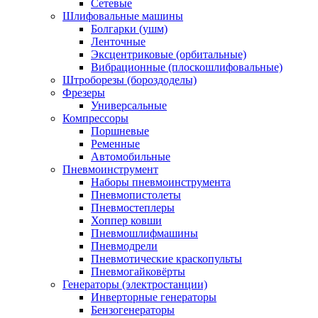
Сетевые
Шлифовальные машины
Болгарки (ушм)
Ленточные
Эксцентриковые (орбитальные)
Вибрационные (плоскошлифовальные)
Штроборезы (бороздоделы)
Фрезеры
Универсальные
Компрессоры
Поршневые
Ременные
Автомобильные
Пневмоинструмент
Наборы пневмоинструмента
Пневмопистолеты
Пневмостеплеры
Хоппер ковши
Пневмошлифмашины
Пневмодрели
Пневмотические краскопульты
Пневмогайковёрты
Генераторы (электростанции)
Инверторные генераторы
Бензогенераторы