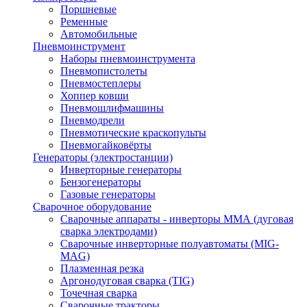
Поршневые
Ременные
Автомобильные
Пневмоинструмент
Наборы пневмоинструмента
Пневмопистолеты
Пневмостеплеры
Хоппер ковши
Пневмошлифмашины
Пневмодрели
Пневмотические краскопульты
Пневмогайковёрты
Генераторы (электростанции)
Инверторные генераторы
Бензогенераторы
Газовые генераторы
Сварочное оборудование
Сварочные аппараты - инверторы ММА (дуговая
сварка электродами)
Сварочные инверторные полуавтоматы (MIG-
MAG)
Плазменная резка
Аргонодуговая сварка (TIG)
Точечная сварка
Сварочные тракторы