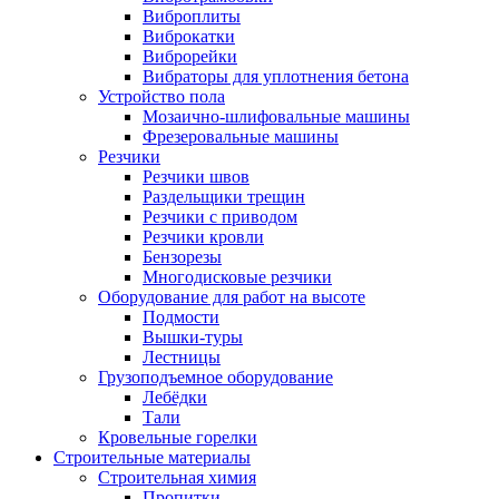
Виброплиты
Виброкатки
Виброрейки
Вибраторы для уплотнения бетона
Устройство пола
Мозаично-шлифовальные машины
Фрезеровальные машины
Резчики
Резчики швов
Раздельщики трещин
Резчики с приводом
Резчики кровли
Бензорезы
Многодисковые резчики
Оборудование для работ на высоте
Подмости
Вышки-туры
Лестницы
Грузоподъемное оборудование
Лебёдки
Тали
Кровельные горелки
Строительные материалы
Строительная химия
Пропитки