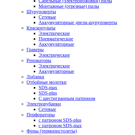
Сабельные (электроножовки) пилы
Монтажные (отрезные) пилы
Шуруповерты
Сетевые
Аккумуляторные дрели-шуруповерты
Краскопульты
Электрические
Пневматические
Аккумуляторные
Граверы
Электрические
Реноваторы
Электрические
Аккумуляторные
Лобзики
Отбойные молотки
SDS-max
SDS-plus
С шестигранным патроном
Электрорубанки
Сетевые
Перфораторы
с патроном SDS-plus
с патроном SDS-max
Фены (термопистолеты)