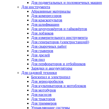
Для подметальных и поломоечных машин
Для инструмента
Абразивные материалы
Для компрессоров
Для краскопультов
Для шлифмашин
Для шуруповёртов и гайковёртов
Для лобзиков
Для измерительного инструмента
Для генераторов (электростанций)
Для сварочных работ
Для граверов
Для дрелей
Для пил
Для перфораторов и отбойников
Зарядки и аккумуляторы
Для садовой техники
Бензопил и электропил
Для зернодробилок
Для культиваторов и мотоблоков
Для мотобуров
Для насосов
Для тракторов
Для триммеров
Управляющие системы