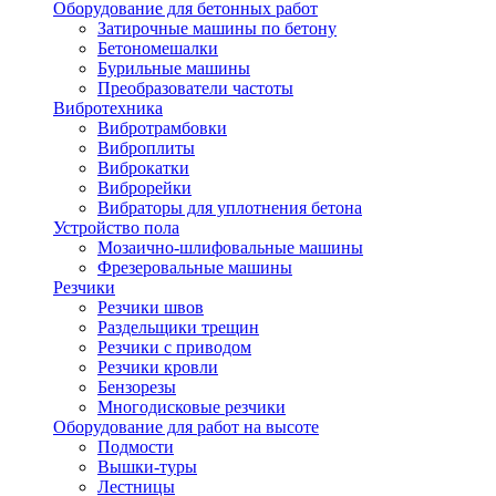
Оборудование для бетонных работ
Затирочные машины по бетону
Бетономешалки
Бурильные машины
Преобразователи частоты
Вибротехника
Вибротрамбовки
Виброплиты
Виброкатки
Виброрейки
Вибраторы для уплотнения бетона
Устройство пола
Мозаично-шлифовальные машины
Фрезеровальные машины
Резчики
Резчики швов
Раздельщики трещин
Резчики с приводом
Резчики кровли
Бензорезы
Многодисковые резчики
Оборудование для работ на высоте
Подмости
Вышки-туры
Лестницы