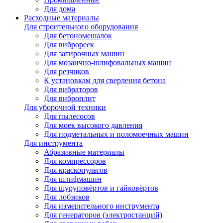
Для дома
Расходные материалы
Для строительного оборудования
Для бетономешалок
Для виброреек
Для затирочных машин
Для мозаично-шлифовальных машин
Для резчиков
К установкам для сверления бетона
Для вибраторов
Для виброплит
Для уборочной техники
Для пылесосов
Для моек высокого давления
Для подметальных и поломоечных машин
Для инструмента
Абразивные материалы
Для компрессоров
Для краскопультов
Для шлифмашин
Для шуруповёртов и гайковёртов
Для лобзиков
Для измерительного инструмента
Для генераторов (электростанций)