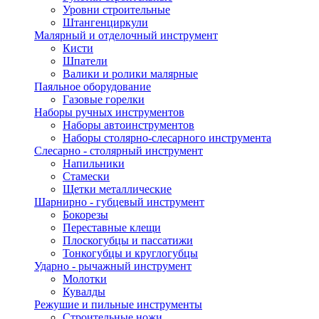
Уровни строительные
Штангенциркули
Малярный и отделочный инструмент
Кисти
Шпатели
Валики и ролики малярные
Паяльное оборудование
Газовые горелки
Наборы ручных инструментов
Наборы автоинструментов
Наборы столярно-слесарного инструмента
Слесарно - столярный инструмент
Напильники
Стамески
Щетки металлические
Шарнирно - губцевый инструмент
Бокорезы
Переставные клещи
Плоскогубцы и пассатижи
Тонкогубцы и круглогубцы
Ударно - рычажный инструмент
Молотки
Кувалды
Режушие и пильные инструменты
Строительные ножи