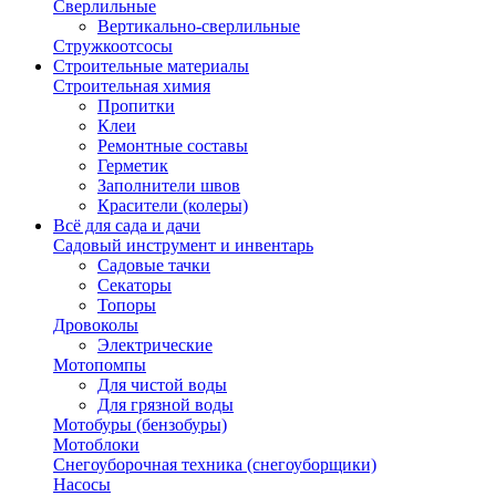
Сверлильные
Вертикально-сверлильные
Стружкоотсосы
Строительные материалы
Строительная химия
Пропитки
Клеи
Ремонтные составы
Герметик
Заполнители швов
Красители (колеры)
Всё для сада и дачи
Садовый инструмент и инвентарь
Садовые тачки
Секаторы
Топоры
Дровоколы
Электрические
Мотопомпы
Для чистой воды
Для грязной воды
Мотобуры (бензобуры)
Мотоблоки
Снегоуборочная техника (снегоуборщики)
Насосы