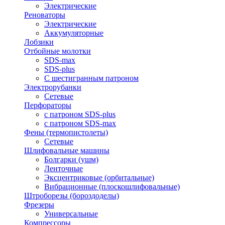
Электрические
Реноваторы
Электрические
Аккумуляторные
Лобзики
Отбойные молотки
SDS-max
SDS-plus
С шестигранным патроном
Электрорубанки
Сетевые
Перфораторы
с патроном SDS-plus
с патроном SDS-max
Фены (термопистолеты)
Сетевые
Шлифовальные машины
Болгарки (ушм)
Ленточные
Эксцентриковые (орбитальные)
Вибрационные (плоскошлифовальные)
Штроборезы (бороздоделы)
Фрезеры
Универсальные
Компрессоры