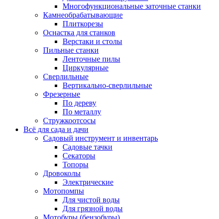
Многофункциональные заточные станки
Камнеобрабатывающие
Плиткорезы
Оснастка для станков
Верстаки и столы
Пильные станки
Ленточные пилы
Циркулярные
Сверлильные
Вертикально-сверлильные
Фрезерные
По дереву
По металлу
Стружкоотсосы
Всё для сада и дачи
Садовый инструмент и инвентарь
Садовые тачки
Секаторы
Топоры
Дровоколы
Электрические
Мотопомпы
Для чистой воды
Для грязной воды
Мотобуры (бензобуры)