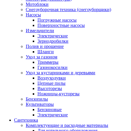
Мотоблоки
Снегоуборочная техника (снегоуборщики)
Насосы
Погружные насосы
Поверхностные насосы
Измельчители
Электрические
Зернодробилки
Полив и орошение
Шланги
Уход за газоном
Триммеры
Газонокосилки
Уход за кустарниками и деревьями
Воздуходувки
Цепные пилы
Высоторезы
Ножницы-кусторезы
Бензопилы
Культиваторы
Бензиновые
Электрические
Сантехника
Комплектующие и расходные материалы
Для котельного оборудования