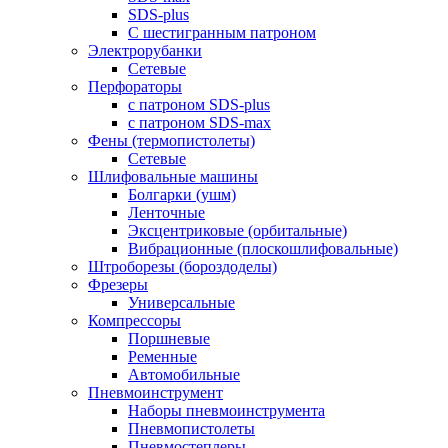
SDS-plus
С шестигранным патроном
Электрорубанки
Сетевые
Перфораторы
с патроном SDS-plus
с патроном SDS-max
Фены (термопистолеты)
Сетевые
Шлифовальные машины
Болгарки (ушм)
Ленточные
Эксцентриковые (орбитальные)
Вибрационные (плоскошлифовальные)
Штроборезы (бороздоделы)
Фрезеры
Универсальные
Компрессоры
Поршневые
Ременные
Автомобильные
Пневмоинструмент
Наборы пневмоинструмента
Пневмопистолеты
Пневмостеплеры