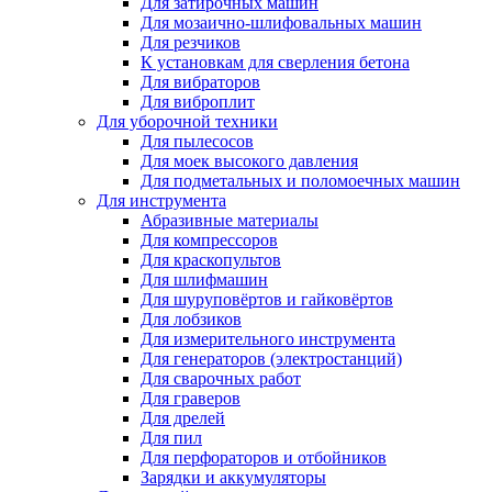
Для затирочных машин
Для мозаично-шлифовальных машин
Для резчиков
К установкам для сверления бетона
Для вибраторов
Для виброплит
Для уборочной техники
Для пылесосов
Для моек высокого давления
Для подметальных и поломоечных машин
Для инструмента
Абразивные материалы
Для компрессоров
Для краскопультов
Для шлифмашин
Для шуруповёртов и гайковёртов
Для лобзиков
Для измерительного инструмента
Для генераторов (электростанций)
Для сварочных работ
Для граверов
Для дрелей
Для пил
Для перфораторов и отбойников
Зарядки и аккумуляторы