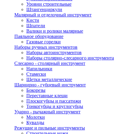
Уровни строительные
Штангенциркули
Малярный и отделочный инструмент
Кисти
Шпатели
Валики и ролики малярные
Паяльное оборудование
Газовые горелки
Наборы ручных инструментов
Наборы автоинструментов
Наборы столярно-слесарного инструмента
Слесарно - столярный инструмент
Напильники
Стамески
Щетки металлические
Шарнирно - губцевый инструмент
Бокорезы
Переставные клещи
Плоскогубцы и пассатижи
Тонкогубцы и круглогубцы
Ударно - рычажный инструмент
Молотки
Кувалды
Режушие и пильные инструменты
Строительные ножи