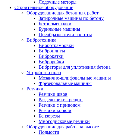
Лодочные моторы
Строительное оборудование
Оборудование для бетонных работ
Затирочные машины по бетону
Бетономешалки
Бурильные машины
Преобразователи частоты
Вибротехника
Вибротрамбовки
Виброплиты
Виброкатки
Виброрейки
Вибраторы для уплотнения бетона
Устройство пола
Мозаично-шлифовальные машины
Фрезеровальные машины
Резчики
Резчики швов
Раздельщики трещин
Резчики с приводом
Резчики кровли
Бензорезы
Многодисковые резчики
Оборудование для работ на высоте
Подмости