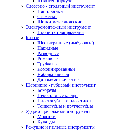
Штангенциркули
Слесарно - столярный инструмент
Напильники
Стамески
Щетки металлические
Электромонтажный инструмент
Пробники напряжения
Ключи
Шестигранные (имбусовые)
Накидные
Разводные
Рожковые
Трубчатые
Комбинированные
Наборы ключей
Динамометрические
Шарнирно - губцевый инструмент
Бокорезы
Переставные клещи
Плоскогубцы и пассатижи
Тонкогубцы и круглогубцы
Ударно - рычажный инструмент
Молотки
Кувалды
Режушие и пильные инструменты