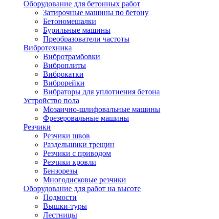
Оборудование для бетонных работ
Затирочные машины по бетону
Бетономешалки
Бурильные машины
Преобразователи частоты
Вибротехника
Вибротрамбовки
Виброплиты
Виброкатки
Виброрейки
Вибраторы для уплотнения бетона
Устройство пола
Мозаично-шлифовальные машины
Фрезеровальные машины
Резчики
Резчики швов
Раздельщики трещин
Резчики с приводом
Резчики кровли
Бензорезы
Многодисковые резчики
Оборудование для работ на высоте
Подмости
Вышки-туры
Лестницы