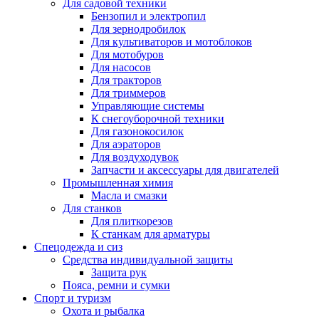
Для садовой техники
Бензопил и электропил
Для зернодробилок
Для культиваторов и мотоблоков
Для мотобуров
Для насосов
Для тракторов
Для триммеров
Управляющие системы
К снегоуборочной техники
Для газонокосилок
Для аэраторов
Для воздуходувок
Запчасти и аксессуары для двигателей
Промышленная химия
Масла и смазки
Для станков
Для плиткорезов
К станкам для арматуры
Спецодежда и сиз
Средства индивидуальной защиты
Защита рук
Пояса, ремни и сумки
Спорт и туризм
Охота и рыбалка