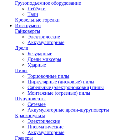
Грузоподъемное оборудование
Лебёдки
Тали
Кровельные горелки
Инструмент
Гайковерты
Электрические
Аккумуляторные
Дрели
Безударные
Дрели-миксеры
Ударные
Пилы
Торцовочные пилы
Циркулярные (дисковые) пилы
Сабельные (электроножовки) пилы
Монтажные (отрезные) пилы
Шуруповерты
Сетевые
Аккумуляторные дрели-шуруповерты
Краскопульты
Электрические
Пневматические
Аккумуляторные
Граверы