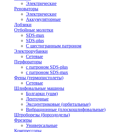
Электрические
Реноваторы
Электрические
Аккумуляторные
Лобзики
Отбойные молотки
SDS-max
SDS-plus
С шестигранным патроном
Электрорубанки
Сетевые
Перфораторы
с патроном SDS-plus
с патроном SDS-max
Фены (термопистолеты)
Сетевые
Шлифовальные машины
Болгарки (ушм)
Ленточные
Эксцентриковые (орбитальные)
Вибрационные (плоскошлифовальные)
Штроборезы (бороздоделы)
Фрезеры
Универсальные
Компрессоры