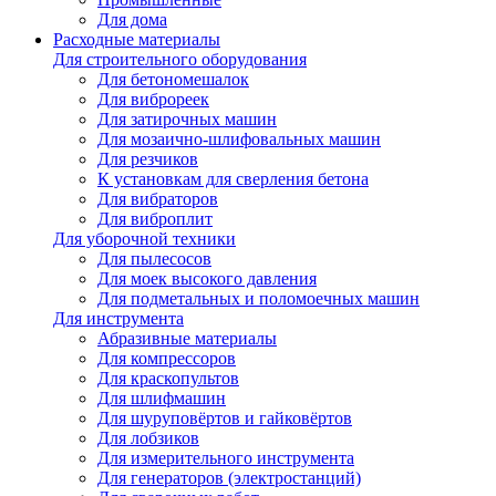
Для дома
Расходные материалы
Для строительного оборудования
Для бетономешалок
Для виброреек
Для затирочных машин
Для мозаично-шлифовальных машин
Для резчиков
К установкам для сверления бетона
Для вибраторов
Для виброплит
Для уборочной техники
Для пылесосов
Для моек высокого давления
Для подметальных и поломоечных машин
Для инструмента
Абразивные материалы
Для компрессоров
Для краскопультов
Для шлифмашин
Для шуруповёртов и гайковёртов
Для лобзиков
Для измерительного инструмента
Для генераторов (электростанций)