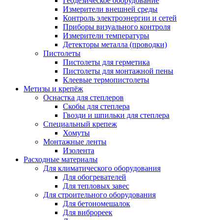
Геодезическое оборудование
Измерители внешней среды
Контроль электроэнергии и сетей
Приборы визуального контроля
Измерители температуры
Детекторы металла (проводки)
Пистолеты
Пистолеты для герметика
Пистолеты для монтажной пены
Клеевые термопистолеты
Метизы и крепёж
Оснастка для степлеров
Скобы для степлера
Гвозди и шпильки для степлера
Специальный крепеж
Хомуты
Монтажные ленты
Изолента
Расходные материалы
Для климатического оборудования
Для обогревателей
Для тепловых завес
Для строительного оборудования
Для бетономешалок
Для виброреек