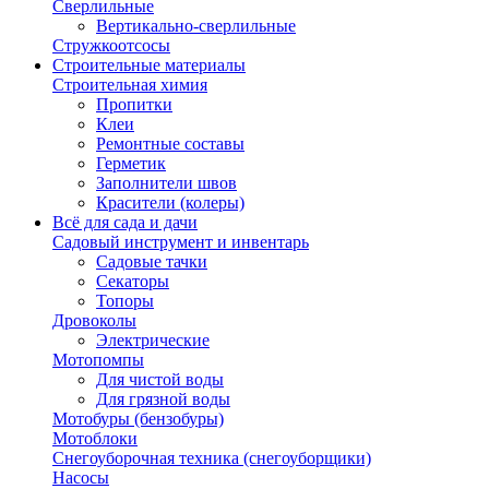
Сверлильные
Вертикально-сверлильные
Стружкоотсосы
Строительные материалы
Строительная химия
Пропитки
Клеи
Ремонтные составы
Герметик
Заполнители швов
Красители (колеры)
Всё для сада и дачи
Садовый инструмент и инвентарь
Садовые тачки
Секаторы
Топоры
Дровоколы
Электрические
Мотопомпы
Для чистой воды
Для грязной воды
Мотобуры (бензобуры)
Мотоблоки
Снегоуборочная техника (снегоуборщики)
Насосы