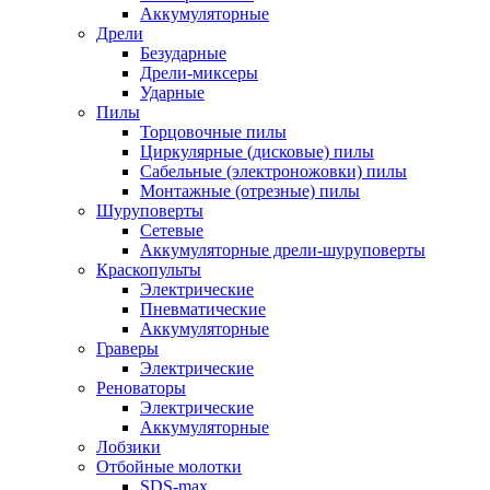
Аккумуляторные
Дрели
Безударные
Дрели-миксеры
Ударные
Пилы
Торцовочные пилы
Циркулярные (дисковые) пилы
Сабельные (электроножовки) пилы
Монтажные (отрезные) пилы
Шуруповерты
Сетевые
Аккумуляторные дрели-шуруповерты
Краскопульты
Электрические
Пневматические
Аккумуляторные
Граверы
Электрические
Реноваторы
Электрические
Аккумуляторные
Лобзики
Отбойные молотки
SDS-max