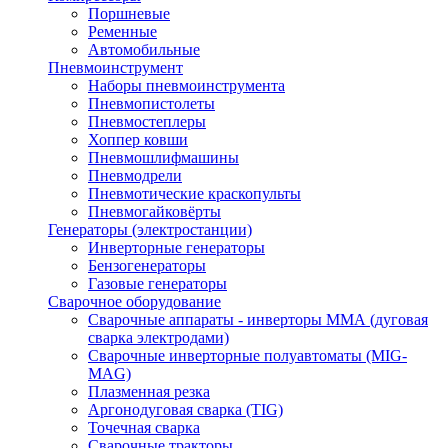
Поршневые
Ременные
Автомобильные
Пневмоинструмент
Наборы пневмоинструмента
Пневмопистолеты
Пневмостеплеры
Хоппер ковши
Пневмошлифмашины
Пневмодрели
Пневмотические краскопульты
Пневмогайковёрты
Генераторы (электростанции)
Инверторные генераторы
Бензогенераторы
Газовые генераторы
Сварочное оборудование
Сварочные аппараты - инверторы ММА (дуговая
сварка электродами)
Сварочные инверторные полуавтоматы (MIG-
MAG)
Плазменная резка
Аргонодуговая сварка (TIG)
Точечная сварка
Сварочные тракторы