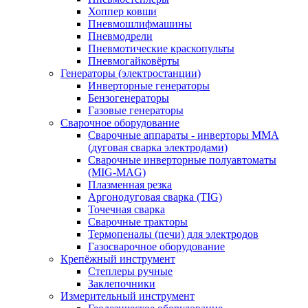
Хоппер ковши
Пневмошлифмашины
Пневмодрели
Пневмотические краскопульты
Пневмогайковёрты
Генераторы (электростанции)
Инверторные генераторы
Бензогенераторы
Газовые генераторы
Сварочное оборудование
Сварочные аппараты - инверторы ММА
(дуговая сварка электродами)
Сварочные инверторные полуавтоматы
(MIG-MAG)
Плазменная резка
Аргонодуговая сварка (TIG)
Точечная сварка
Сварочные тракторы
Термопеналы (печи) для электродов
Газосварочное оборудование
Крепёжный инструмент
Степлеры ручные
Заклепочники
Измерительный инструмент