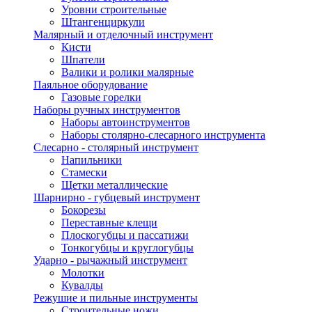
Уровни строительные
Штангенциркули
Малярный и отделочный инструмент
Кисти
Шпатели
Валики и ролики малярные
Паяльное оборудование
Газовые горелки
Наборы ручных инструментов
Наборы автоинструментов
Наборы столярно-слесарного инструмента
Слесарно - столярный инструмент
Напильники
Стамески
Щетки металлические
Шарнирно - губцевый инструмент
Бокорезы
Переставные клещи
Плоскогубцы и пассатижи
Тонкогубцы и круглогубцы
Ударно - рычажный инструмент
Молотки
Кувалды
Режушие и пильные инструменты
Строительные ножи