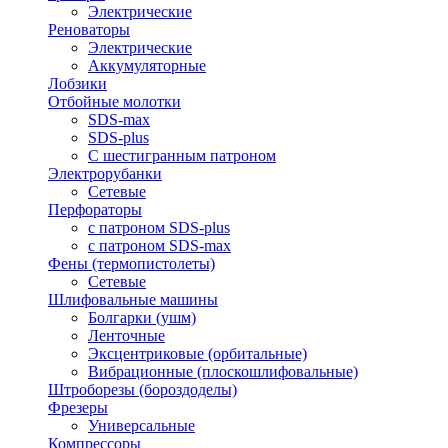
Электрические
Реноваторы
Электрические
Аккумуляторные
Лобзики
Отбойные молотки
SDS-max
SDS-plus
С шестигранным патроном
Электрорубанки
Сетевые
Перфораторы
с патроном SDS-plus
с патроном SDS-max
Фены (термопистолеты)
Сетевые
Шлифовальные машины
Болгарки (ушм)
Ленточные
Эксцентриковые (орбитальные)
Вибрационные (плоскошлифовальные)
Штроборезы (бороздоделы)
Фрезеры
Универсальные
Компрессоры