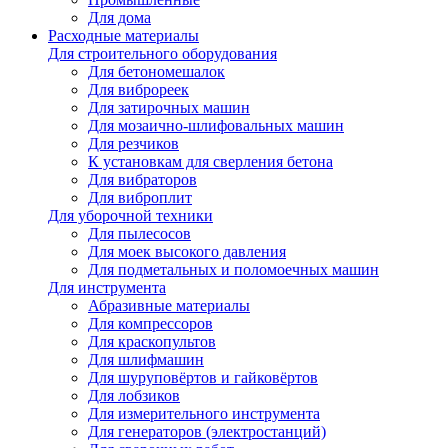
Для дома
Расходные материалы
Для строительного оборудования
Для бетономешалок
Для виброреек
Для затирочных машин
Для мозаично-шлифовальных машин
Для резчиков
К установкам для сверления бетона
Для вибраторов
Для виброплит
Для уборочной техники
Для пылесосов
Для моек высокого давления
Для подметальных и поломоечных машин
Для инструмента
Абразивные материалы
Для компрессоров
Для краскопультов
Для шлифмашин
Для шуруповёртов и гайковёртов
Для лобзиков
Для измерительного инструмента
Для генераторов (электростанций)