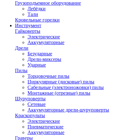
Грузоподъемное оборудование
Лебёдки
Тали
Кровельные горелки
Инструмент
Гайковерты
Электрические
Аккумуляторные
Дрели
Безударные
Дрели-миксеры
Ударные
Пилы
Торцовочные пилы
Циркулярные (дисковые) пилы
Сабельные (электроножовки) пилы
Монтажные (отрезные) пилы
Шуруповерты
Сетевые
Аккумуляторные дрели-шуруповерты
Краскопульты
Электрические
Пневматические
Аккумуляторные
Граверы