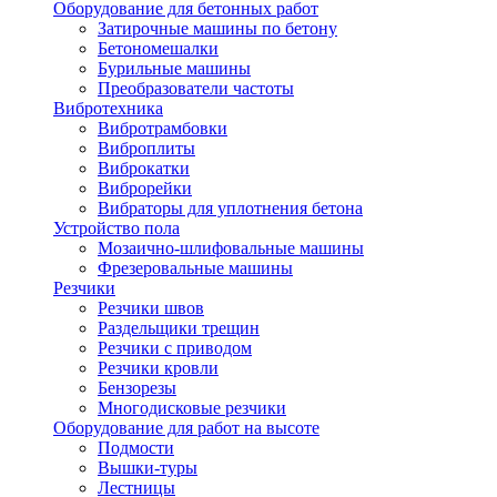
Оборудование для бетонных работ
Затирочные машины по бетону
Бетономешалки
Бурильные машины
Преобразователи частоты
Вибротехника
Вибротрамбовки
Виброплиты
Виброкатки
Виброрейки
Вибраторы для уплотнения бетона
Устройство пола
Мозаично-шлифовальные машины
Фрезеровальные машины
Резчики
Резчики швов
Раздельщики трещин
Резчики с приводом
Резчики кровли
Бензорезы
Многодисковые резчики
Оборудование для работ на высоте
Подмости
Вышки-туры
Лестницы