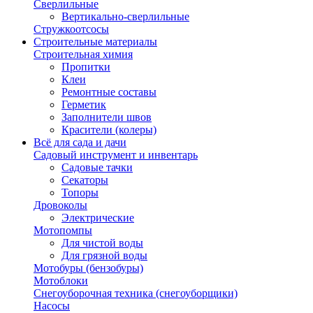
Сверлильные
Вертикально-сверлильные
Стружкоотсосы
Строительные материалы
Строительная химия
Пропитки
Клеи
Ремонтные составы
Герметик
Заполнители швов
Красители (колеры)
Всё для сада и дачи
Садовый инструмент и инвентарь
Садовые тачки
Секаторы
Топоры
Дровоколы
Электрические
Мотопомпы
Для чистой воды
Для грязной воды
Мотобуры (бензобуры)
Мотоблоки
Снегоуборочная техника (снегоуборщики)
Насосы