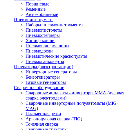
Поршневые
Ременные
Автомобильные
Пневмоинструмент
Наборы пневмоинструмента
Пневмопистолеты
Пневмостеплеры
Хоппер ковши
Пневмошлифмашины
Пневмодрели
Пневмотические краскопульты
Пневмогайковёрты
Генераторы (электростанции)
Инверторные генераторы
Бензогенераторы
Газовые генераторы
Сварочное оборудование
Сварочные аппараты - инверторы ММА (дуговая
сварка электродами)
Сварочные инверторные полуавтоматы (MIG-
MAG)
Плазменная резка
Аргонодуговая сварка (TIG)
Точечная сварка
Сварочные тракторы