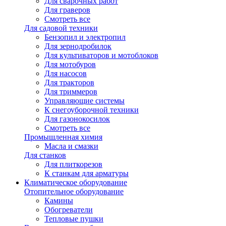
Для сварочных работ
Для граверов
Смотреть все
Для садовой техники
Бензопил и электропил
Для зернодробилок
Для культиваторов и мотоблоков
Для мотобуров
Для насосов
Для тракторов
Для триммеров
Управляющие системы
К снегоуборочной техники
Для газонокосилок
Смотреть все
Промышленная химия
Масла и смазки
Для станков
Для плиткорезов
К станкам для арматуры
Климатическое оборудование
Отопительное оборудование
Камины
Обогреватели
Тепловые пушки