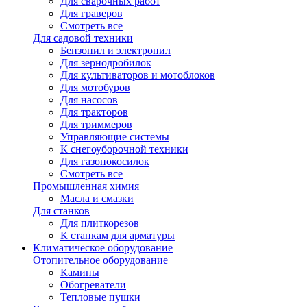
Для сварочных работ
Для граверов
Смотреть все
Для садовой техники
Бензопил и электропил
Для зернодробилок
Для культиваторов и мотоблоков
Для мотобуров
Для насосов
Для тракторов
Для триммеров
Управляющие системы
К снегоуборочной техники
Для газонокосилок
Смотреть все
Промышленная химия
Масла и смазки
Для станков
Для плиткорезов
К станкам для арматуры
Климатическое оборудование
Отопительное оборудование
Камины
Обогреватели
Тепловые пушки