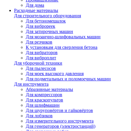
Для дома
Расходные материалы
Для строительного оборудования
Для бетономешалок
Для виброреек
Для затирочных машин
Для мозаично-шлифовальных машин
Для резчиков
К установкам для сверления бетона
Для вибраторов
Для виброплит
Для уборочной техники
Для пылесосов
Для моек высокого давления
Для подметальных и поломоечных машин
Для инструмента
Абразивные материалы
Для компрессоров
Для краскопультов
Для шлифмашин
Для шуруповёртов и гайковёртов
Для лобзиков
Для измерительного инструмента
Для генераторов (электростанций)