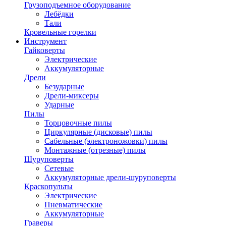
Грузоподъемное оборудование
Лебёдки
Тали
Кровельные горелки
Инструмент
Гайковерты
Электрические
Аккумуляторные
Дрели
Безударные
Дрели-миксеры
Ударные
Пилы
Торцовочные пилы
Циркулярные (дисковые) пилы
Сабельные (электроножовки) пилы
Монтажные (отрезные) пилы
Шуруповерты
Сетевые
Аккумуляторные дрели-шуруповерты
Краскопульты
Электрические
Пневматические
Аккумуляторные
Граверы