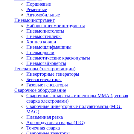
Поршневые
Ременные
Автомобильные
Пневмоинструмент
Наборы пневмоинструмента
Пневмопистолеты
Пневмостеплеры
Хоппер ковши
Пневмошлифмашины
Пневмодрели
Пневмотические краскопульты
Пневмогайковёрты
Генераторы (электростанции)
Инверторные генераторы
Бензогенераторы
Газовые генераторы
Сварочное оборудование
Сварочные аппараты - инверторы ММА (дуговая
сварка электродами)
Сварочные инверторные полуавтоматы (MIG-
MAG)
Плазменная резка
Аргонодуговая сварка (TIG)
Точечная сварка
Сварочные тракторы