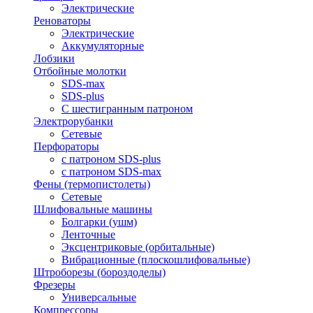
Электрические
Реноваторы
Электрические
Аккумуляторные
Лобзики
Отбойные молотки
SDS-max
SDS-plus
С шестигранным патроном
Электрорубанки
Сетевые
Перфораторы
с патроном SDS-plus
с патроном SDS-max
Фены (термопистолеты)
Сетевые
Шлифовальные машины
Болгарки (ушм)
Ленточные
Эксцентриковые (орбитальные)
Вибрационные (плоскошлифовальные)
Штроборезы (бороздоделы)
Фрезеры
Универсальные
Компрессоры