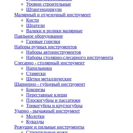
Уровни строительные
Штангенциркули
Малярный и отделочный инструмент
Кисти
Шпатели
Валики и ролики малярные
Паяльное оборудование
Газовые горелки
Наборы ручных инструментов
Наборы автоинструментов
Наборы столярно-слесарного инструмента
Слесарно - столярный инструмент
Напильники
Стамески
Щетки металлические
Шарнирно - губцевый инструмент
Бокорезы
Переставные клещи
Плоскогубцы и пассатижи
Тонкогубцы и круглогубцы
Ударно - рычажный инструмент
Молотки
Кувалды
Режушие и пильные инструменты
Строительные ножи