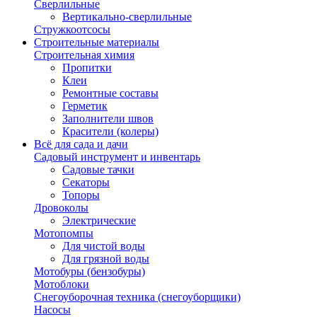
Сверлильные
Вертикально-сверлильные
Стружкоотсосы
Строительные материалы
Строительная химия
Пропитки
Клеи
Ремонтные составы
Герметик
Заполнители швов
Красители (колеры)
Всё для сада и дачи
Садовый инструмент и инвентарь
Садовые тачки
Секаторы
Топоры
Дровоколы
Электрические
Мотопомпы
Для чистой воды
Для грязной воды
Мотобуры (бензобуры)
Мотоблоки
Снегоуборочная техника (снегоуборщики)
Насосы