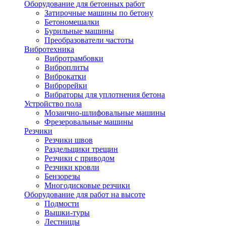
Оборудование для бетонных работ
Затирочные машины по бетону
Бетономешалки
Бурильные машины
Преобразователи частоты
Вибротехника
Вибротрамбовки
Виброплиты
Виброкатки
Виброрейки
Вибраторы для уплотнения бетона
Устройство пола
Мозаично-шлифовальные машины
Фрезеровальные машины
Резчики
Резчики швов
Раздельщики трещин
Резчики с приводом
Резчики кровли
Бензорезы
Многодисковые резчики
Оборудование для работ на высоте
Подмости
Вышки-туры
Лестницы