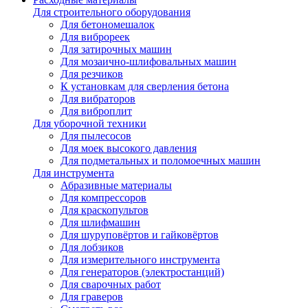
Для строительного оборудования
Для бетономешалок
Для виброреек
Для затирочных машин
Для мозаично-шлифовальных машин
Для резчиков
К установкам для сверления бетона
Для вибраторов
Для виброплит
Для уборочной техники
Для пылесосов
Для моек высокого давления
Для подметальных и поломоечных машин
Для инструмента
Абразивные материалы
Для компрессоров
Для краскопультов
Для шлифмашин
Для шуруповёртов и гайковёртов
Для лобзиков
Для измерительного инструмента
Для генераторов (электростанций)
Для сварочных работ
Для граверов