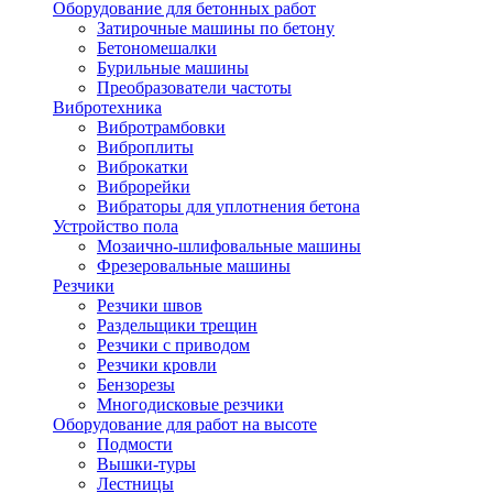
Оборудование для бетонных работ
Затирочные машины по бетону
Бетономешалки
Бурильные машины
Преобразователи частоты
Вибротехника
Вибротрамбовки
Виброплиты
Виброкатки
Виброрейки
Вибраторы для уплотнения бетона
Устройство пола
Мозаично-шлифовальные машины
Фрезеровальные машины
Резчики
Резчики швов
Раздельщики трещин
Резчики с приводом
Резчики кровли
Бензорезы
Многодисковые резчики
Оборудование для работ на высоте
Подмости
Вышки-туры
Лестницы