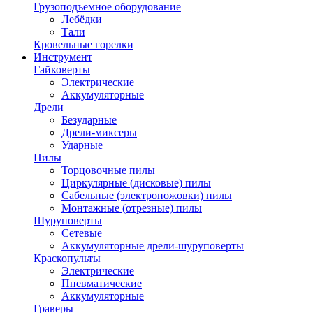
Грузоподъемное оборудование
Лебёдки
Тали
Кровельные горелки
Инструмент
Гайковерты
Электрические
Аккумуляторные
Дрели
Безударные
Дрели-миксеры
Ударные
Пилы
Торцовочные пилы
Циркулярные (дисковые) пилы
Сабельные (электроножовки) пилы
Монтажные (отрезные) пилы
Шуруповерты
Сетевые
Аккумуляторные дрели-шуруповерты
Краскопульты
Электрические
Пневматические
Аккумуляторные
Граверы