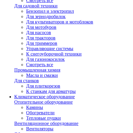
Смотреть все
Для садовой техники
Бензопил и электропил
Для зернодробилок
Для культиваторов и мотоблоков
Для мотобуров
Для насосов
Для тракторов
Для триммеров
Управляющие системы
К снегоуборочной техники
Для газонокосилок
Смотреть все
Промышленная химия
Масла и смазки
Для станков
Для плиткорезов
К станкам для арматуры
Климатическое оборудование
Отопительное оборудование
Камины
Обогреватели
Тепловые пушки
Вентиляционное оборудование
Вентиляторы