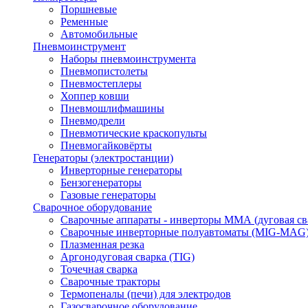
Поршневые
Ременные
Автомобильные
Пневмоинструмент
Наборы пневмоинструмента
Пневмопистолеты
Пневмостеплеры
Хоппер ковши
Пневмошлифмашины
Пневмодрели
Пневмотические краскопульты
Пневмогайковёрты
Генераторы (электростанции)
Инверторные генераторы
Бензогенераторы
Газовые генераторы
Сварочное оборудование
Сварочные аппараты - инверторы ММА (дуговая св
Сварочные инверторные полуавтоматы (MIG-MAG
Плазменная резка
Аргонодуговая сварка (TIG)
Точечная сварка
Сварочные тракторы
Термопеналы (печи) для электродов
Газосварочное оборудование