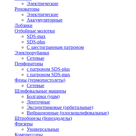
Электрические
Реноваторы
Электрические
Аккумуляторные
Лобзики
Отбойные молотки
SDS-max
SDS-plus
С шестигранным патроном
Электрорубанки
Сетевые
Перфораторы
с патроном SDS-plus
с патроном SDS-max
Фены (термопистолеты)
Сетевые
Шлифовальные машины
Болгарки (ушм)
Ленточные
Эксцентриковые (орбитальные)
Вибрационные (плоскошлифовальные)
Штроборезы (бороздоделы)
Фрезеры
Универсальные
Компрессоры