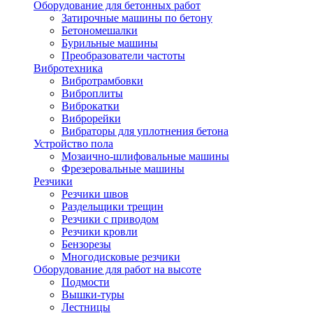
Оборудование для бетонных работ
Затирочные машины по бетону
Бетономешалки
Бурильные машины
Преобразователи частоты
Вибротехника
Вибротрамбовки
Виброплиты
Виброкатки
Виброрейки
Вибраторы для уплотнения бетона
Устройство пола
Мозаично-шлифовальные машины
Фрезеровальные машины
Резчики
Резчики швов
Раздельщики трещин
Резчики с приводом
Резчики кровли
Бензорезы
Многодисковые резчики
Оборудование для работ на высоте
Подмости
Вышки-туры
Лестницы