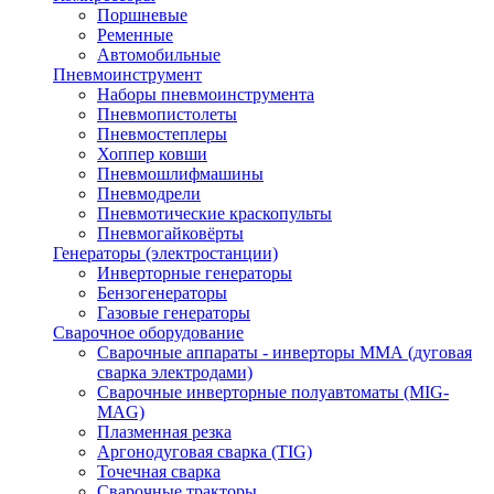
Поршневые
Ременные
Автомобильные
Пневмоинструмент
Наборы пневмоинструмента
Пневмопистолеты
Пневмостеплеры
Хоппер ковши
Пневмошлифмашины
Пневмодрели
Пневмотические краскопульты
Пневмогайковёрты
Генераторы (электростанции)
Инверторные генераторы
Бензогенераторы
Газовые генераторы
Сварочное оборудование
Сварочные аппараты - инверторы ММА (дуговая
сварка электродами)
Сварочные инверторные полуавтоматы (MIG-
MAG)
Плазменная резка
Аргонодуговая сварка (TIG)
Точечная сварка
Сварочные тракторы