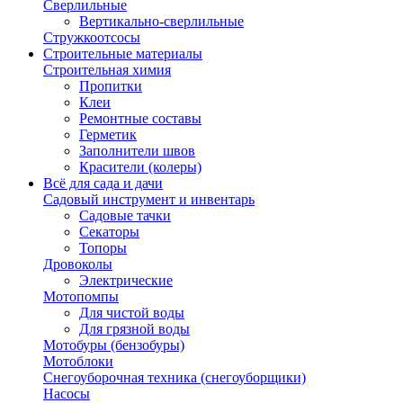
Сверлильные
Вертикально-сверлильные
Стружкоотсосы
Строительные материалы
Строительная химия
Пропитки
Клеи
Ремонтные составы
Герметик
Заполнители швов
Красители (колеры)
Всё для сада и дачи
Садовый инструмент и инвентарь
Садовые тачки
Секаторы
Топоры
Дровоколы
Электрические
Мотопомпы
Для чистой воды
Для грязной воды
Мотобуры (бензобуры)
Мотоблоки
Снегоуборочная техника (снегоуборщики)
Насосы