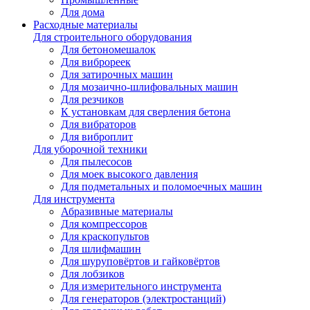
Для дома
Расходные материалы
Для строительного оборудования
Для бетономешалок
Для виброреек
Для затирочных машин
Для мозаично-шлифовальных машин
Для резчиков
К установкам для сверления бетона
Для вибраторов
Для виброплит
Для уборочной техники
Для пылесосов
Для моек высокого давления
Для подметальных и поломоечных машин
Для инструмента
Абразивные материалы
Для компрессоров
Для краскопультов
Для шлифмашин
Для шуруповёртов и гайковёртов
Для лобзиков
Для измерительного инструмента
Для генераторов (электростанций)