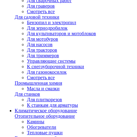
Для сварочных работ
Для граверов
Смотреть все
Для садовой техники
Бензопил и электропил
Для зернодробилок
Для культиваторов и мотоблоков
Для мотобуров
Для насосов
Для тракторов
Для триммеров
Управляющие системы
К снегоуборочной техники
Для газонокосилок
Смотреть все
Промышленная химия
Масла и смазки
Для станков
Для плиткорезов
К станкам для арматуры
Климатическое оборудование
Отопительное оборудование
Камины
Обогреватели
Тепловые пушки