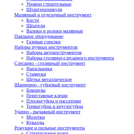
Уровни строительные
Штангенциркули
Малярный и отделочный инструмент
Кисти
Шпатели
Валики и ролики малярные
Паяльное оборудование
Газовые горелки
Наборы ручных инструментов
Наборы автоинструментов
Наборы столярно-слесарного инструмента
Слесарно - столярный инструмент
Напильники
Стамески
Щетки металлические
Шарнирно - губцевый инструмент
Бокорезы
Переставные клещи
Плоскогубцы и пассатижи
Тонкогубцы и круглогубцы
Ударно - рычажный инструмент
Молотки
Кувалды
Режушие и пильные инструменты
Строительные ножи