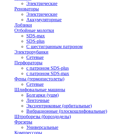
Электрические
Реноваторы
Электрические
Аккумуляторные
Лобзики
Отбойные молотки
SDS-max
SDS-plus
С шестигранным патроном
Электрорубанки
Сетевые
Перфораторы
с патроном SDS-plus
с патроном SDS-max
Фены (термопистолеты)
Сетевые
Шлифовальные машины
Болгарки (ушм)
Ленточные
Эксцентриковые (орбитальные)
Вибрационные (плоскошлифовальные)
Штроборезы (бороздоделы)
Фрезеры
Универсальные
Компрессоры