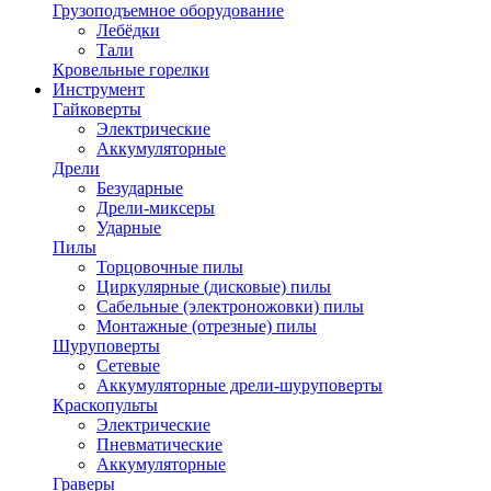
Грузоподъемное оборудование
Лебёдки
Тали
Кровельные горелки
Инструмент
Гайковерты
Электрические
Аккумуляторные
Дрели
Безударные
Дрели-миксеры
Ударные
Пилы
Торцовочные пилы
Циркулярные (дисковые) пилы
Сабельные (электроножовки) пилы
Монтажные (отрезные) пилы
Шуруповерты
Сетевые
Аккумуляторные дрели-шуруповерты
Краскопульты
Электрические
Пневматические
Аккумуляторные
Граверы