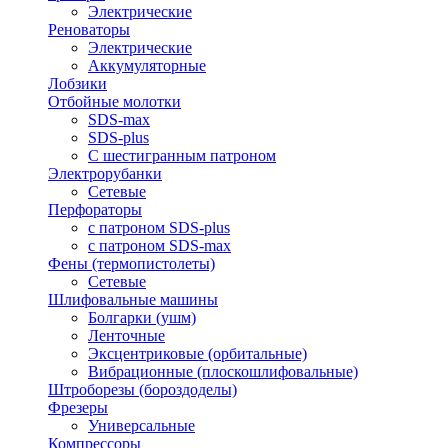
Электрические
Реноваторы
Электрические
Аккумуляторные
Лобзики
Отбойные молотки
SDS-max
SDS-plus
С шестигранным патроном
Электрорубанки
Сетевые
Перфораторы
с патроном SDS-plus
с патроном SDS-max
Фены (термопистолеты)
Сетевые
Шлифовальные машины
Болгарки (ушм)
Ленточные
Эксцентриковые (орбитальные)
Вибрационные (плоскошлифовальные)
Штроборезы (бороздоделы)
Фрезеры
Универсальные
Компрессоры