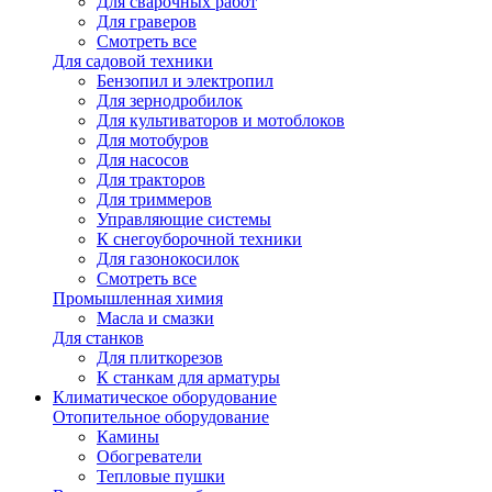
Для сварочных работ
Для граверов
Смотреть все
Для садовой техники
Бензопил и электропил
Для зернодробилок
Для культиваторов и мотоблоков
Для мотобуров
Для насосов
Для тракторов
Для триммеров
Управляющие системы
К снегоуборочной техники
Для газонокосилок
Смотреть все
Промышленная химия
Масла и смазки
Для станков
Для плиткорезов
К станкам для арматуры
Климатическое оборудование
Отопительное оборудование
Камины
Обогреватели
Тепловые пушки