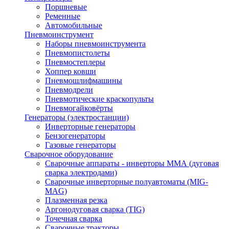
Поршневые
Ременные
Автомобильные
Пневмоинструмент
Наборы пневмоинструмента
Пневмопистолеты
Пневмостеплеры
Хоппер ковши
Пневмошлифмашины
Пневмодрели
Пневмотические краскопульты
Пневмогайковёрты
Генераторы (электростанции)
Инверторные генераторы
Бензогенераторы
Газовые генераторы
Сварочное оборудование
Сварочные аппараты - инверторы ММА (дуговая
сварка электродами)
Сварочные инверторные полуавтоматы (MIG-
MAG)
Плазменная резка
Аргонодуговая сварка (TIG)
Точечная сварка
Сварочные тракторы