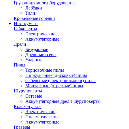
Грузоподъемное оборудование
Лебёдки
Тали
Кровельные горелки
Инструмент
Гайковерты
Электрические
Аккумуляторные
Дрели
Безударные
Дрели-миксеры
Ударные
Пилы
Торцовочные пилы
Циркулярные (дисковые) пилы
Сабельные (электроножовки) пилы
Монтажные (отрезные) пилы
Шуруповерты
Сетевые
Аккумуляторные дрели-шуруповерты
Краскопульты
Электрические
Пневматические
Аккумуляторные
Граверы