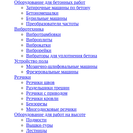
Оборудование для бетонных работ
Затирочные машины по бетону
Бетономешалки
Бурильные машины
Преобразователи частоты
Вибротехника
Вибротрамбовки
Виброплиты
Виброкатки
Виброрейки
Вибраторы для уплотнения бетона
Устройство пола
Мозаично-шлифовальные машины
Фрезеровальные машины
Резчики
Резчики швов
Раздельщики трещин
Резчики с приводом
Резчики кровли
Бензорезы
Многодисковые резчики
Оборудование для работ на высоте
Подмости
Вышки-туры
Лестницы