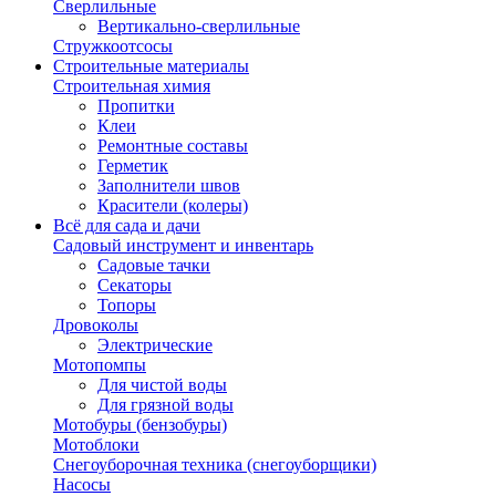
Сверлильные
Вертикально-сверлильные
Стружкоотсосы
Строительные материалы
Строительная химия
Пропитки
Клеи
Ремонтные составы
Герметик
Заполнители швов
Красители (колеры)
Всё для сада и дачи
Садовый инструмент и инвентарь
Садовые тачки
Секаторы
Топоры
Дровоколы
Электрические
Мотопомпы
Для чистой воды
Для грязной воды
Мотобуры (бензобуры)
Мотоблоки
Снегоуборочная техника (снегоуборщики)
Насосы