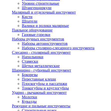
Уровни строительные
Штангенциркули
Малярный и отделочный инструмент
Кисти
Шпатели
Валики и ролики малярные
Паяльное оборудование
Газовые горелки
Наборы ручных инструментов
Наборы автоинструментов
Наборы столярно-слесарного инструмента
Слесарно - столярный инструмент
Напильники
Стамески
Щетки металлические
Шарнирно - губцевый инструмент
Бокорезы
Переставные клещи
Плоскогубцы и пассатижи
Тонкогубцы и круглогубцы
Ударно - рычажный инструмент
Молотки
Кувалды
Режушие и пильные инструменты
Строительные ножи