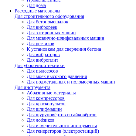
Для дома
Расходные материалы
Для строительного оборудования
Для бетономешалок
Для виброреек
Для затирочных машин
Для мозаично-шлифовальных машин
Для резчиков
К установкам для сверления бетона
Для вибраторов
Для виброплит
Для уборочной техники
Для пылесосов
Для моек высокого давления
Для подметальных и поломоечных машин
Для инструмента
Абразивные материалы
Для компрессоров
Для краскопультов
Для шлифмашин
Для шуруповёртов и гайковёртов
Для лобзиков
Для измерительного инструмента
Для генераторов (электростанций)