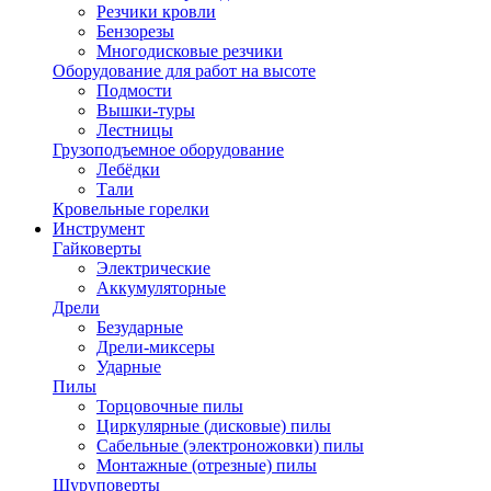
Резчики кровли
Бензорезы
Многодисковые резчики
Оборудование для работ на высоте
Подмости
Вышки-туры
Лестницы
Грузоподъемное оборудование
Лебёдки
Тали
Кровельные горелки
Инструмент
Гайковерты
Электрические
Аккумуляторные
Дрели
Безударные
Дрели-миксеры
Ударные
Пилы
Торцовочные пилы
Циркулярные (дисковые) пилы
Сабельные (электроножовки) пилы
Монтажные (отрезные) пилы
Шуруповерты