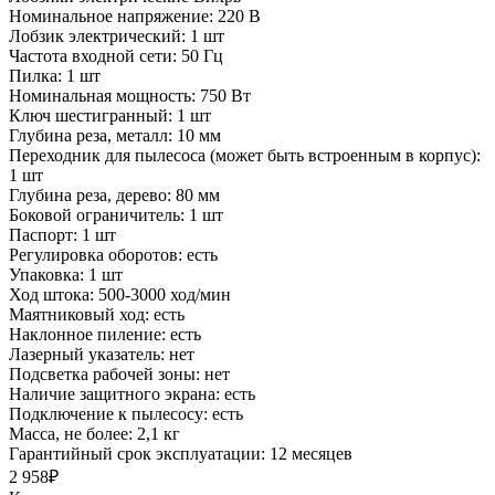
Номинальное напряжение:
220 В
Лобзик электрический:
1 шт
Частота входной сети:
50 Гц
Пилка:
1 шт
Номинальная мощность:
750 Вт
Ключ шестигранный:
1 шт
Глубина реза, металл:
10 мм
Переходник для пылесоса (может быть встроенным в корпус):
1 шт
Глубина реза, дерево:
80 мм
Боковой ограничитель:
1 шт
Паспорт:
1 шт
Регулировка оборотов:
есть
Упаковка:
1 шт
Ход штока:
500-3000 ход/мин
Маятниковый ход:
есть
Наклонное пиление:
есть
Лазерный указатель:
нет
Подсветка рабочей зоны:
нет
Наличие защитного экрана:
есть
Подключение к пылесосу:
есть
Масса, не более:
2,1 кг
Гарантийный срок эксплуатации:
12 месяцев
2 958₽