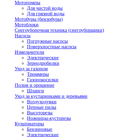
Мотопомпы
Для чистой воды
Для грязной воды
Мотобуры (бензобуры)
Мотоблоки
Снегоуборочная техника (снегоуборщики)
Насосы
Погружные насосы
Поверхностные насосы
Измельчители
Электрические
Зернодробилки
Уход за газоном
Триммеры
Газонокосилки
Полив и орошение
Шланги
Уход за кустарниками и деревьями
Воздуходувки
Цепные пилы
Высоторезы
Ножницы-кусторезы
Культиваторы
Бензиновые
Электрические