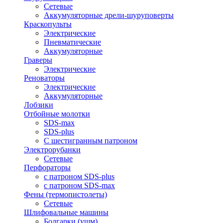
Сетевые
Аккумуляторные дрели-шуруповерты
Краскопульты
Электрические
Пневматические
Аккумуляторные
Граверы
Электрические
Реноваторы
Электрические
Аккумуляторные
Лобзики
Отбойные молотки
SDS-max
SDS-plus
С шестигранным патроном
Электрорубанки
Сетевые
Перфораторы
с патроном SDS-plus
с патроном SDS-max
Фены (термопистолеты)
Сетевые
Шлифовальные машины
Болгарки (ушм)