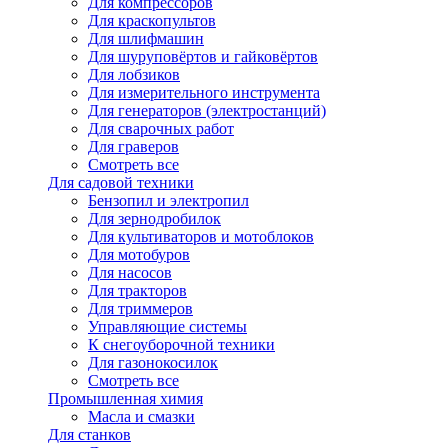
Для компрессоров
Для краскопультов
Для шлифмашин
Для шуруповёртов и гайковёртов
Для лобзиков
Для измерительного инструмента
Для генераторов (электростанций)
Для сварочных работ
Для граверов
Смотреть все
Для садовой техники
Бензопил и электропил
Для зернодробилок
Для культиваторов и мотоблоков
Для мотобуров
Для насосов
Для тракторов
Для триммеров
Управляющие системы
К снегоуборочной техники
Для газонокосилок
Смотреть все
Промышленная химия
Масла и смазки
Для станков