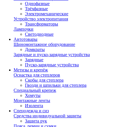
Однофазные
Трёхфазные
Электромеханические
Устройство электропитания
Трансформаторы
Лампочки
Светодиодные
Автотовары
Шиномонтажное оборудование
Домкраты
Зарядные и пуско-зарядные устройства
Зарядные
Пуско-зарядные устройства
Метизы и крепёж
Оснастка для степлеров
Скобы для степлера
Гвозди и шпильки для степлера
Специальный крепеж
Хомуты
Монтажные ленты
Изолента
Спецодежда и сиз
Средства индивидуальной защиты
Защита рук
Пояса, ремни и сумки