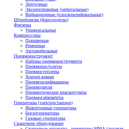
Ленточные
Эксцентриковые (орбитальные)
Вибрационные (плоскошлифовальные)
Штроборезы (бороздоделы)
Фрезеры
Универсальные
Компрессоры
Поршневые
Ременные
Автомобильные
Пневмоинструмент
Наборы пневмоинструмента
Пневмопистолеты
Пневмостеплеры
Хоппер ковши
Пневмошлифмашины
Пневмодрели
Пневмотические краскопульты
Пневмогайковёрты
Генераторы (электростанции)
Инверторные генераторы
Бензогенераторы
Газовые генераторы
Сварочное оборудование
Сварочные аппараты - инверторы ММА (дуговая