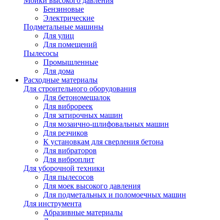
Мойки высокого давления
Бензиновые
Электрические
Подметальные машины
Для улиц
Для помещений
Пылесосы
Промышленные
Для дома
Расходные материалы
Для строительного оборудования
Для бетономешалок
Для виброреек
Для затирочных машин
Для мозаично-шлифовальных машин
Для резчиков
К установкам для сверления бетона
Для вибраторов
Для виброплит
Для уборочной техники
Для пылесосов
Для моек высокого давления
Для подметальных и поломоечных машин
Для инструмента
Абразивные материалы