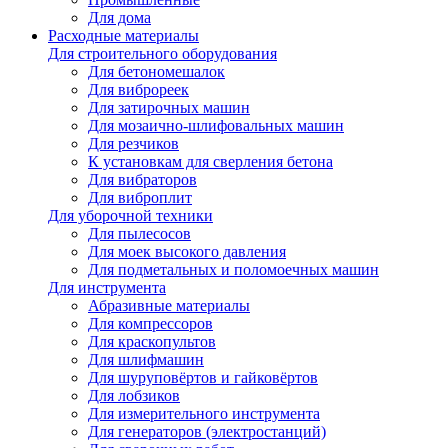
Для дома
Расходные материалы
Для строительного оборудования
Для бетономешалок
Для виброреек
Для затирочных машин
Для мозаично-шлифовальных машин
Для резчиков
К установкам для сверления бетона
Для вибраторов
Для виброплит
Для уборочной техники
Для пылесосов
Для моек высокого давления
Для подметальных и поломоечных машин
Для инструмента
Абразивные материалы
Для компрессоров
Для краскопультов
Для шлифмашин
Для шуруповёртов и гайковёртов
Для лобзиков
Для измерительного инструмента
Для генераторов (электростанций)