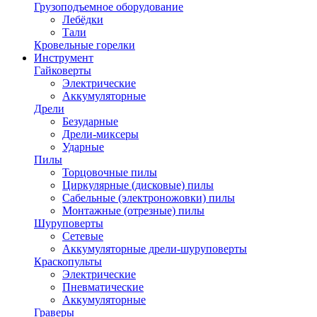
Грузоподъемное оборудование
Лебёдки
Тали
Кровельные горелки
Инструмент
Гайковерты
Электрические
Аккумуляторные
Дрели
Безударные
Дрели-миксеры
Ударные
Пилы
Торцовочные пилы
Циркулярные (дисковые) пилы
Сабельные (электроножовки) пилы
Монтажные (отрезные) пилы
Шуруповерты
Сетевые
Аккумуляторные дрели-шуруповерты
Краскопульты
Электрические
Пневматические
Аккумуляторные
Граверы