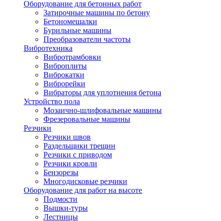
Оборудование для бетонных работ
Затирочные машины по бетону
Бетономешалки
Бурильные машины
Преобразователи частоты
Вибротехника
Вибротрамбовки
Виброплиты
Виброкатки
Виброрейки
Вибраторы для уплотнения бетона
Устройство пола
Мозаично-шлифовальные машины
Фрезеровальные машины
Резчики
Резчики швов
Раздельщики трещин
Резчики с приводом
Резчики кровли
Бензорезы
Многодисковые резчики
Оборудование для работ на высоте
Подмости
Вышки-туры
Лестницы