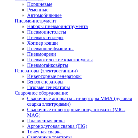
Поршневые
Ременные
Автомобильные
Пневмоинструмент
Наборы пневмоинструмента
Пневмопистолеты
Пневмостеплеры
Хоппер ковши
Пневмошлифмашины
Пневмодрели
Пневмотические краскопульты
Пневмогайковёрты
Генераторы (электростанции)
Инверторные генераторы
Бензогенераторы
Газовые генераторы
Сварочное оборудование
Сварочные аппараты - инверторы ММА (дуговая
сварка электродами)
Сварочные инверторные полуавтоматы (MIG-
MAG)
Плазменная резка
Аргонодуговая сварка (TIG)
Точечная сварка
Сварочные тракторы