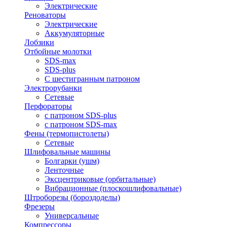
Электрические
Реноваторы
Электрические
Аккумуляторные
Лобзики
Отбойные молотки
SDS-max
SDS-plus
С шестигранным патроном
Электрорубанки
Сетевые
Перфораторы
с патроном SDS-plus
с патроном SDS-max
Фены (термопистолеты)
Сетевые
Шлифовальные машины
Болгарки (ушм)
Ленточные
Эксцентриковые (орбитальные)
Вибрационные (плоскошлифовальные)
Штроборезы (бороздоделы)
Фрезеры
Универсальные
Компрессоры