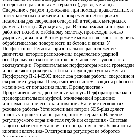
отверстий в различных материалах (дерево, металл).-
Сверление с ударом происходит при помощи вращательных и
поступательных движений одновременно. Этот режим
незаменим для сверления отверстий в твёрдых материалах
(камень, бетон).- Функция удара. В этом режиме инструмент
работает подобно отбойному молотку, происходят только
ударные движения. В этом режиме можно с лёгкостью рушить
обрабатываемые поверхности из бетона и камня. У
Перфораторов Ресанта горизонтальное расположение
двигателя, которые расположены параллельно ударной
оси.Преимущество горизонтальных моделей – удобство в
эксплуатации. Горизонтальные перфораторы менее громоздки
и позволяют проводить работы в труднодоступных местах.
Перфоратор П-24-650К имеет два режима работы: сверление и
сверление с ударом. Предусмотрена система защиты рабочего
механизма от попадания пыли. Преимущества:-
Прорезиненный ударопрочный корпус- Перфоратор снабжён
предохранительной муфтой, отключающей вращение
инструмента при его заклинивании- Наличие нескольких
режимов работы- Установленный патрон SDS-plus делает
простым процесс смены расходного материала- Наличие
регулируемого ограничителя глубины сверления.- Система
защиты рабочего механизма от попадания пыли- Блокировка
кнопки включения- Электронная регулировка оборотов
Характеристики