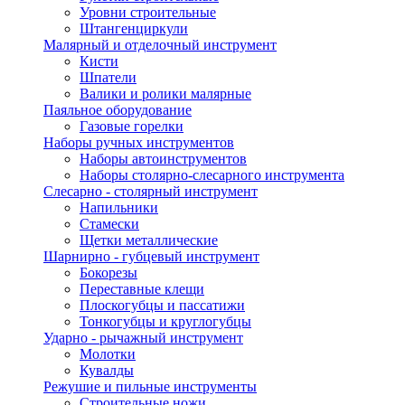
Уровни строительные
Штангенциркули
Малярный и отделочный инструмент
Кисти
Шпатели
Валики и ролики малярные
Паяльное оборудование
Газовые горелки
Наборы ручных инструментов
Наборы автоинструментов
Наборы столярно-слесарного инструмента
Слесарно - столярный инструмент
Напильники
Стамески
Щетки металлические
Шарнирно - губцевый инструмент
Бокорезы
Переставные клещи
Плоскогубцы и пассатижи
Тонкогубцы и круглогубцы
Ударно - рычажный инструмент
Молотки
Кувалды
Режушие и пильные инструменты
Строительные ножи