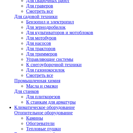
Для сварочных работ
Для граверов
Смотреть все
Для садовой техники
Бензопил и электропил
Для зернодробилок
Для культиваторов и мотоблоков
Для мотобуров
Для насосов
Для тракторов
Для триммеров
Управляющие системы
К снегоуборочной техники
Для газонокосилок
Смотреть все
Промышленная химия
Масла и смазки
Для станков
Для плиткорезов
К станкам для арматуры
Климатическое оборудование
Отопительное оборудование
Камины
Обогреватели
Тепловые пушки