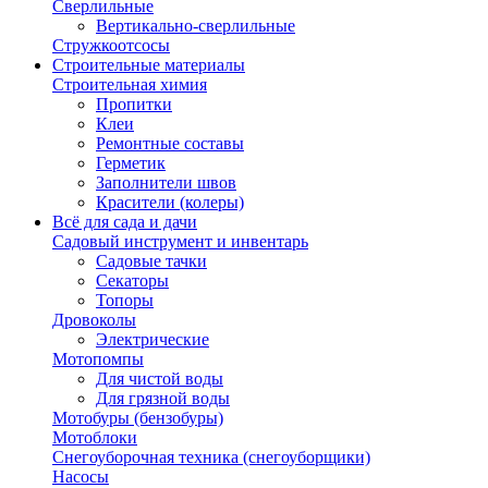
Сверлильные
Вертикально-сверлильные
Стружкоотсосы
Строительные материалы
Строительная химия
Пропитки
Клеи
Ремонтные составы
Герметик
Заполнители швов
Красители (колеры)
Всё для сада и дачи
Садовый инструмент и инвентарь
Садовые тачки
Секаторы
Топоры
Дровоколы
Электрические
Мотопомпы
Для чистой воды
Для грязной воды
Мотобуры (бензобуры)
Мотоблоки
Снегоуборочная техника (снегоуборщики)
Насосы