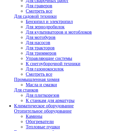
Для сварочных работ
Для граверов
Смотреть все
Для садовой техники
Бензопил и электропил
Для зернодробилок
Для культиваторов и мотоблоков
Для мотобуров
Для насосов
Для тракторов
Для триммеров
Управляющие системы
К снегоуборочной техники
Для газонокосилок
Смотреть все
Промышленная химия
Масла и смазки
Для станков
Для плиткорезов
К станкам для арматуры
Климатическое оборудование
Отопительное оборудование
Камины
Обогреватели
Тепловые пушки