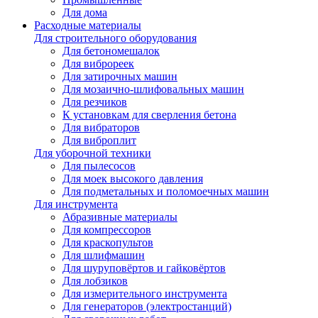
Для дома
Расходные материалы
Для строительного оборудования
Для бетономешалок
Для виброреек
Для затирочных машин
Для мозаично-шлифовальных машин
Для резчиков
К установкам для сверления бетона
Для вибраторов
Для виброплит
Для уборочной техники
Для пылесосов
Для моек высокого давления
Для подметальных и поломоечных машин
Для инструмента
Абразивные материалы
Для компрессоров
Для краскопультов
Для шлифмашин
Для шуруповёртов и гайковёртов
Для лобзиков
Для измерительного инструмента
Для генераторов (электростанций)