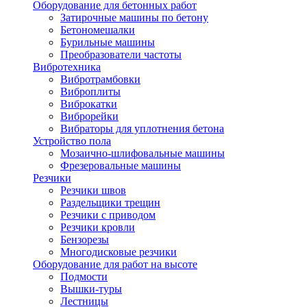
Оборудование для бетонных работ
Затирочные машины по бетону
Бетономешалки
Бурильные машины
Преобразователи частоты
Вибротехника
Вибротрамбовки
Виброплиты
Виброкатки
Виброрейки
Вибраторы для уплотнения бетона
Устройство пола
Мозаично-шлифовальные машины
Фрезеровальные машины
Резчики
Резчики швов
Раздельщики трещин
Резчики с приводом
Резчики кровли
Бензорезы
Многодисковые резчики
Оборудование для работ на высоте
Подмости
Вышки-туры
Лестницы