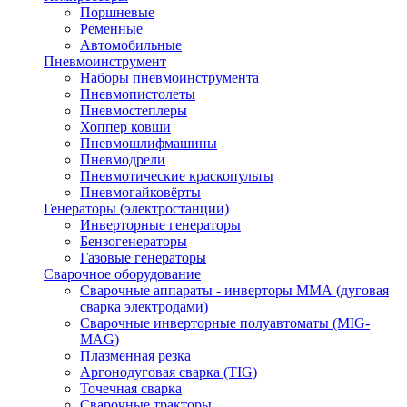
Поршневые
Ременные
Автомобильные
Пневмоинструмент
Наборы пневмоинструмента
Пневмопистолеты
Пневмостеплеры
Хоппер ковши
Пневмошлифмашины
Пневмодрели
Пневмотические краскопульты
Пневмогайковёрты
Генераторы (электростанции)
Инверторные генераторы
Бензогенераторы
Газовые генераторы
Сварочное оборудование
Сварочные аппараты - инверторы ММА (дуговая
сварка электродами)
Сварочные инверторные полуавтоматы (MIG-
MAG)
Плазменная резка
Аргонодуговая сварка (TIG)
Точечная сварка
Сварочные тракторы