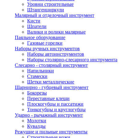
Уровни строительные
Штангенциркули
Малярный и отделочный инструмент
Кисти
Шпатели
Валики и ролики малярные
Паяльное оборудование
Газовые горелки
Наборы ручных инструментов
Наборы автоинструментов
Наборы столярно-слесарного инструмента
Слесарно - столярный инструмент
Напильники
Стамески
Щетки металлические
Шарнирно - губцевый инструмент
Бокорезы
Переставные клещи
Плоскогубцы и пассатижи
Тонкогубцы и круглогубцы
Ударно - рычажный инструмент
Молотки
Кувалды
Режушие и пильные инструменты
Строительные ножи