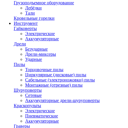
Грузоподъемное оборудование
Лебёдки
Тали
Кровельные горелки
Инструмент
Гайковерты
Электрические
Аккумуляторные
Дрели
Безударные
Дрели-миксеры
Ударные
Пилы
Торцовочные пилы
Циркулярные (дисковые) пилы
Сабельные (электроножовки) пилы
Монтажные (отрезные) пилы
Шуруповерты
Сетевые
Аккумуляторные дрели-шуруповерты
Краскопульты
Электрические
Пневматические
Аккумуляторные
Граверы