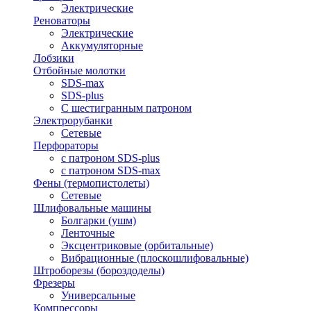
Электрические
Реноваторы
Электрические
Аккумуляторные
Лобзики
Отбойные молотки
SDS-max
SDS-plus
С шестигранным патроном
Электрорубанки
Сетевые
Перфораторы
с патроном SDS-plus
с патроном SDS-max
Фены (термопистолеты)
Сетевые
Шлифовальные машины
Болгарки (ушм)
Ленточные
Эксцентриковые (орбитальные)
Вибрационные (плоскошлифовальные)
Штроборезы (бороздоделы)
Фрезеры
Универсальные
Компрессоры