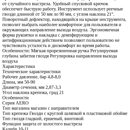
от случайного выстрела. Удобный спусковой крючок
обеспечит быструю работу. Инструмент использует реечные
гвозди длинной от 50 мм ло 90 мм, с углом наклона 21°.
Поворотный дефлектор, находящийся на крыше инструмента,
позволит выбрать наиболее комфортное для пользователя и
окружающих направление выхода воздуха. Эргономичная
форма рукоятки и накладка с демпфирующим и
антифрикционным действием позволяют пользователю не
чувствовать усталость и дискомфорт во время работы.
Особенности: Мягкая прорезиненная ручка Регулируемая
глубина забития гвоздя Регулировка направления выхода
воздуха
Характеристики
Технические характеристики
Рабочее давление, бар
4,8-8,0
Длина, мм
50-90
Диаметр сечения, мм
2,87-3,3
Угол наклона крепежа, град
21
Особенности
Серия
AERO
Тип магазина
магазин с направителем
Тип крепежа
Гвозди с круглой шляпкой в пластиковой обойме
Тип гвоздя
гладкий, ершеный, винтовой
Функции
защита от холостого выстрела
Калибр
10-11