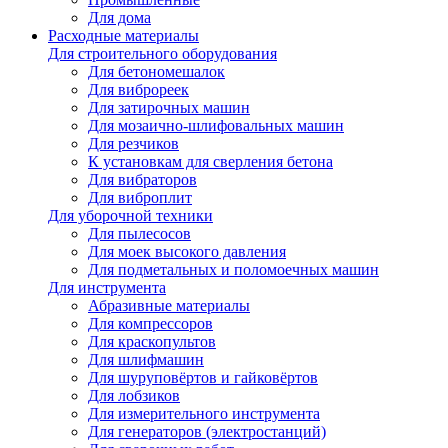
Для дома
Расходные материалы
Для строительного оборудования
Для бетономешалок
Для виброреек
Для затирочных машин
Для мозаично-шлифовальных машин
Для резчиков
К установкам для сверления бетона
Для вибраторов
Для виброплит
Для уборочной техники
Для пылесосов
Для моек высокого давления
Для подметальных и поломоечных машин
Для инструмента
Абразивные материалы
Для компрессоров
Для краскопультов
Для шлифмашин
Для шуруповёртов и гайковёртов
Для лобзиков
Для измерительного инструмента
Для генераторов (электростанций)