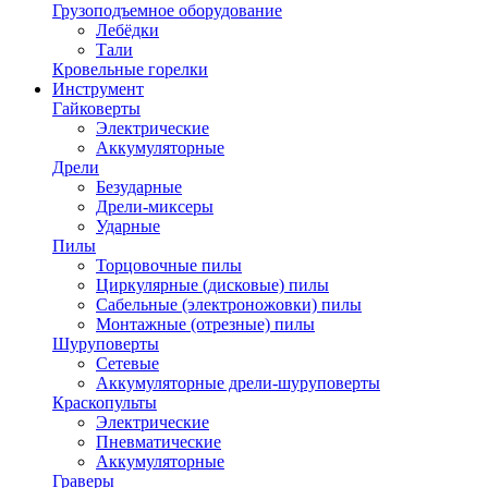
Грузоподъемное оборудование
Лебёдки
Тали
Кровельные горелки
Инструмент
Гайковерты
Электрические
Аккумуляторные
Дрели
Безударные
Дрели-миксеры
Ударные
Пилы
Торцовочные пилы
Циркулярные (дисковые) пилы
Сабельные (электроножовки) пилы
Монтажные (отрезные) пилы
Шуруповерты
Сетевые
Аккумуляторные дрели-шуруповерты
Краскопульты
Электрические
Пневматические
Аккумуляторные
Граверы