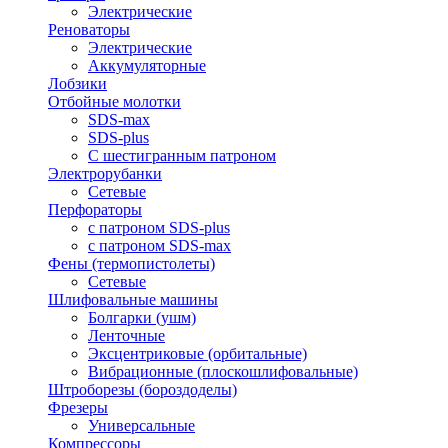
Электрические
Реноваторы
Электрические
Аккумуляторные
Лобзики
Отбойные молотки
SDS-max
SDS-plus
С шестигранным патроном
Электрорубанки
Сетевые
Перфораторы
с патроном SDS-plus
с патроном SDS-max
Фены (термопистолеты)
Сетевые
Шлифовальные машины
Болгарки (ушм)
Ленточные
Эксцентриковые (орбитальные)
Вибрационные (плоскошлифовальные)
Штроборезы (бороздоделы)
Фрезеры
Универсальные
Компрессоры