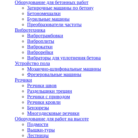
Оборудование для бетонных работ
Затирочные машины по бетону
Бетономешалки
Бурильные машины
Преобразователи частоты
Вибротехника
Вибротрамбовки
Виброплиты
Виброкатки
Виброрейки
Вибраторы для уплотнения бетона
Устройство пола
Мозаично-шлифовальные машины
Фрезеровальные машины
Резчики
Резчики швов
Раздельщики трещин
Резчики с приводом
Резчики кровли
Бензорезы
Многодисковые резчики
Оборудование для работ на высоте
Подмости
Вышки-туры
Лестницы