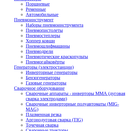
Поршневые
Ременные
Автомобильные
Пневмоинструмент
Наборы пневмоинструмента
Пневмопистолеты
Пневмостеплеры
Хоппер ковши
Пневмошлифмашины
Пневмодрели
Пневмотические краскопульты
Пневмогайковёрты
Генераторы (электростанции)
Инверторные генераторы
Бензогенераторы
Газовые генераторы
Сварочное оборудование
Сварочные аппараты - инверторы ММА (дуговая
сварка электродами)
Сварочные инверторные полуавтоматы (MIG-
MAG)
Плазменная резка
Аргонодуговая сварка (TIG)
Точечная сварка
Сварочные тракторы