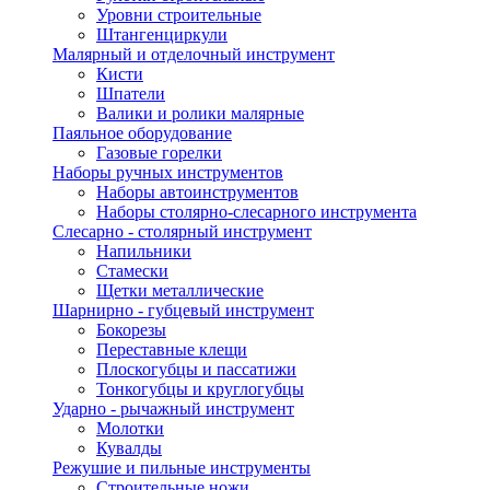
Уровни строительные
Штангенциркули
Малярный и отделочный инструмент
Кисти
Шпатели
Валики и ролики малярные
Паяльное оборудование
Газовые горелки
Наборы ручных инструментов
Наборы автоинструментов
Наборы столярно-слесарного инструмента
Слесарно - столярный инструмент
Напильники
Стамески
Щетки металлические
Шарнирно - губцевый инструмент
Бокорезы
Переставные клещи
Плоскогубцы и пассатижи
Тонкогубцы и круглогубцы
Ударно - рычажный инструмент
Молотки
Кувалды
Режушие и пильные инструменты
Строительные ножи