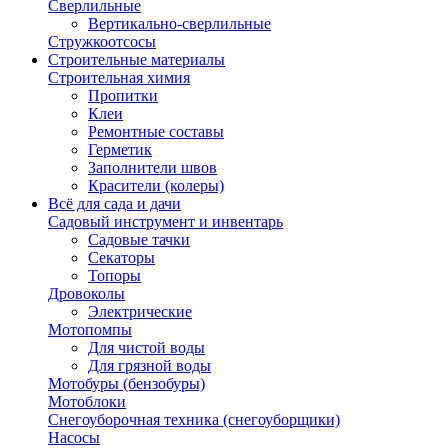
Сверлильные
Вертикально-сверлильные
Стружкоотсосы
Строительные материалы
Строительная химия
Пропитки
Клеи
Ремонтные составы
Герметик
Заполнители швов
Красители (колеры)
Всё для сада и дачи
Садовый инструмент и инвентарь
Садовые тачки
Секаторы
Топоры
Дровоколы
Электрические
Мотопомпы
Для чистой воды
Для грязной воды
Мотобуры (бензобуры)
Мотоблоки
Снегоуборочная техника (снегоуборщики)
Насосы