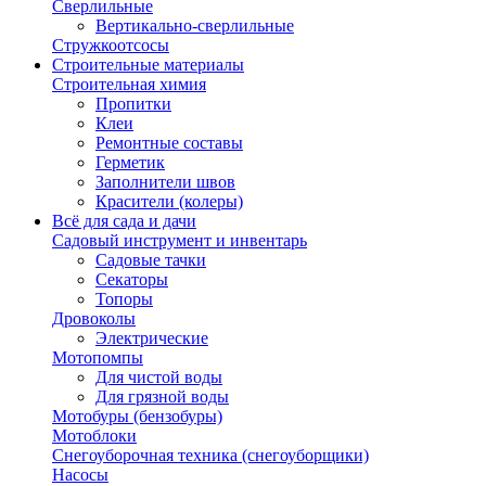
Сверлильные
Вертикально-сверлильные
Стружкоотсосы
Строительные материалы
Строительная химия
Пропитки
Клеи
Ремонтные составы
Герметик
Заполнители швов
Красители (колеры)
Всё для сада и дачи
Садовый инструмент и инвентарь
Садовые тачки
Секаторы
Топоры
Дровоколы
Электрические
Мотопомпы
Для чистой воды
Для грязной воды
Мотобуры (бензобуры)
Мотоблоки
Снегоуборочная техника (снегоуборщики)
Насосы