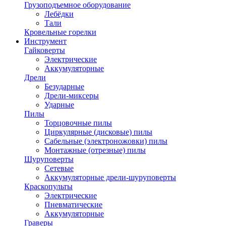
Грузоподъемное оборудование
Лебёдки
Тали
Кровельные горелки
Инструмент
Гайковерты
Электрические
Аккумуляторные
Дрели
Безударные
Дрели-миксеры
Ударные
Пилы
Торцовочные пилы
Циркулярные (дисковые) пилы
Сабельные (электроножовки) пилы
Монтажные (отрезные) пилы
Шуруповерты
Сетевые
Аккумуляторные дрели-шуруповерты
Краскопульты
Электрические
Пневматические
Аккумуляторные
Граверы