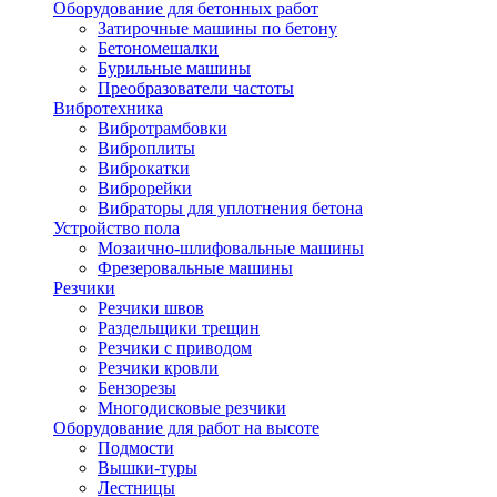
Оборудование для бетонных работ
Затирочные машины по бетону
Бетономешалки
Бурильные машины
Преобразователи частоты
Вибротехника
Вибротрамбовки
Виброплиты
Виброкатки
Виброрейки
Вибраторы для уплотнения бетона
Устройство пола
Мозаично-шлифовальные машины
Фрезеровальные машины
Резчики
Резчики швов
Раздельщики трещин
Резчики с приводом
Резчики кровли
Бензорезы
Многодисковые резчики
Оборудование для работ на высоте
Подмости
Вышки-туры
Лестницы