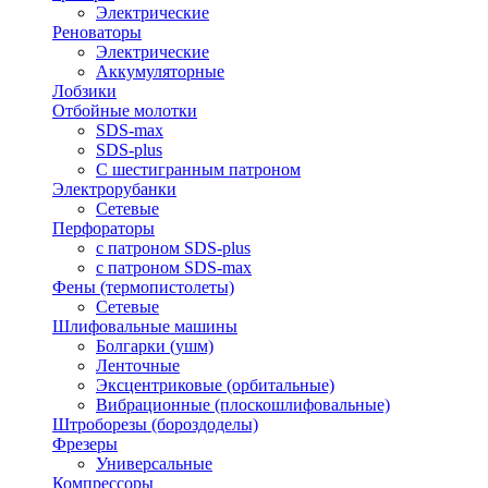
Электрические
Реноваторы
Электрические
Аккумуляторные
Лобзики
Отбойные молотки
SDS-max
SDS-plus
С шестигранным патроном
Электрорубанки
Сетевые
Перфораторы
с патроном SDS-plus
с патроном SDS-max
Фены (термопистолеты)
Сетевые
Шлифовальные машины
Болгарки (ушм)
Ленточные
Эксцентриковые (орбитальные)
Вибрационные (плоскошлифовальные)
Штроборезы (бороздоделы)
Фрезеры
Универсальные
Компрессоры