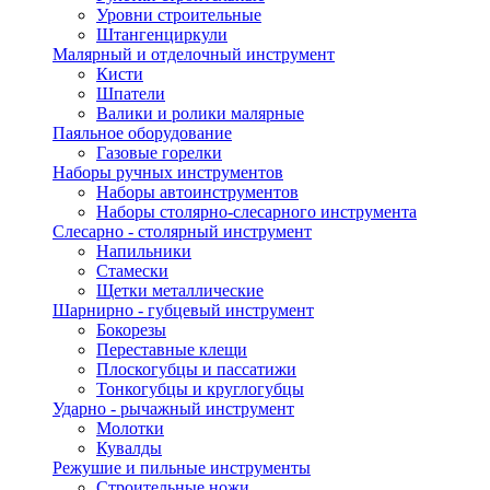
Уровни строительные
Штангенциркули
Малярный и отделочный инструмент
Кисти
Шпатели
Валики и ролики малярные
Паяльное оборудование
Газовые горелки
Наборы ручных инструментов
Наборы автоинструментов
Наборы столярно-слесарного инструмента
Слесарно - столярный инструмент
Напильники
Стамески
Щетки металлические
Шарнирно - губцевый инструмент
Бокорезы
Переставные клещи
Плоскогубцы и пассатижи
Тонкогубцы и круглогубцы
Ударно - рычажный инструмент
Молотки
Кувалды
Режушие и пильные инструменты
Строительные ножи