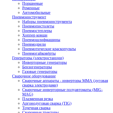
Поршневые
Ременные
Автомобильные
Пневмоинструмент
Наборы пневмоинструмента
Пневмопистолеты
Пневмостеплеры
Хоппер ковши
Пневмошлифмашины
Пневмодрели
Пневмотические краскопульты
Пневмогайковёрты
Генераторы (электростанции)
Инверторные генераторы
Бензогенераторы
Газовые генераторы
Сварочное оборудование
Сварочные аппараты - инверторы ММА (дуговая
сварка электродами)
Сварочные инверторные полуавтоматы (MIG-
MAG)
Плазменная резка
Аргонодуговая сварка (TIG)
Точечная сварка
Сварочные тракторы