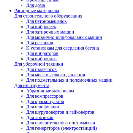
Для дома
Расходные материалы
Для строительного оборудования
Для бетономешалок
Для виброреек
Для затирочных машин
Для мозаично-шлифовальных машин
Для резчиков
К установкам для сверления бетона
Для вибраторов
Для виброплит
Для уборочной техники
Для пылесосов
Для моек высокого давления
Для подметальных и поломоечных машин
Для инструмента
Абразивные материалы
Для компрессоров
Для краскопультов
Для шлифмашин
Для шуруповёртов и гайковёртов
Для лобзиков
Для измерительного инструмента
Для генераторов (электростанций)