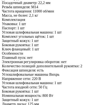
Посадочный диаметр:
22,2 мм
Резьба шпинделя:
М14
Частота вращения:
11000 об/мин
Масса, не более:
2,1 кг
Комплектация
Упаковка:
1 шт
Паспорт:
1 шт
Угловая шлифовальная машина:
1 шт
Комплект угольных щёток:
1 шт
Защитный кожух:
1 шт
Боковая рукоятка:
1 шт
Ключ фланцевый:
1 шт
Особенности
Плавный пуск:
нет
Электронная регулировка оборотов:
нет
Количество позиций дополнительной рукоятки:
2
Фиксация шпинделя:
есть
Углошлифовальные машины Вихрь
Напряжение сети:
220 В
Угловая шлифовальная машина:
1 шт
Частота входной сети:
50 Гц
Боковая рукоятка:
1 шт
Номинальная мощность:
800 Вт
Защитный кожух:
1 шт
Диаметр диска:
125 мм