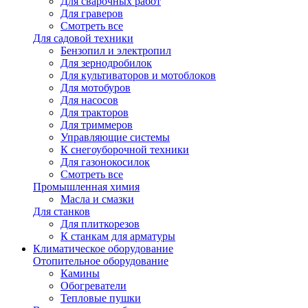
Для сварочных работ
Для граверов
Смотреть все
Для садовой техники
Бензопил и электропил
Для зернодробилок
Для культиваторов и мотоблоков
Для мотобуров
Для насосов
Для тракторов
Для триммеров
Управляющие системы
К снегоуборочной техники
Для газонокосилок
Смотреть все
Промышленная химия
Масла и смазки
Для станков
Для плиткорезов
К станкам для арматуры
Климатическое оборудование
Отопительное оборудование
Камины
Обогреватели
Тепловые пушки