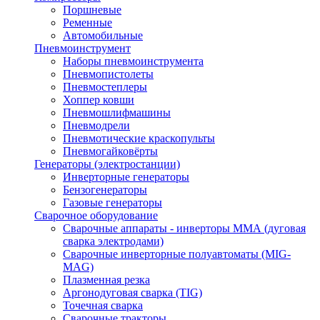
Поршневые
Ременные
Автомобильные
Пневмоинструмент
Наборы пневмоинструмента
Пневмопистолеты
Пневмостеплеры
Хоппер ковши
Пневмошлифмашины
Пневмодрели
Пневмотические краскопульты
Пневмогайковёрты
Генераторы (электростанции)
Инверторные генераторы
Бензогенераторы
Газовые генераторы
Сварочное оборудование
Сварочные аппараты - инверторы ММА (дуговая
сварка электродами)
Сварочные инверторные полуавтоматы (MIG-
MAG)
Плазменная резка
Аргонодуговая сварка (TIG)
Точечная сварка
Сварочные тракторы