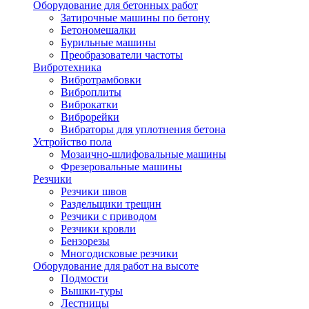
Оборудование для бетонных работ
Затирочные машины по бетону
Бетономешалки
Бурильные машины
Преобразователи частоты
Вибротехника
Вибротрамбовки
Виброплиты
Виброкатки
Виброрейки
Вибраторы для уплотнения бетона
Устройство пола
Мозаично-шлифовальные машины
Фрезеровальные машины
Резчики
Резчики швов
Раздельщики трещин
Резчики с приводом
Резчики кровли
Бензорезы
Многодисковые резчики
Оборудование для работ на высоте
Подмости
Вышки-туры
Лестницы