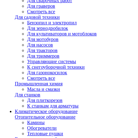
Для сварочных работ
Для граверов
Смотреть все
Для садовой техники
Бензопил и электропил
Для зернодробилок
Для культиваторов и мотоблоков
Для мотобуров
Для насосов
Для тракторов
Для триммеров
Управляющие системы
К снегоуборочной техники
Для газонокосилок
Смотреть все
Промышленная химия
Масла и смазки
Для станков
Для плиткорезов
К станкам для арматуры
Климатическое оборудование
Отопительное оборудование
Камины
Обогреватели
Тепловые пушки