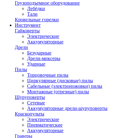
Грузоподъемное оборудование
Лебёдки
Тали
Кровельные горелки
Инструмент
Гайковерты
Электрические
Аккумуляторные
Дрели
Безударные
Дрели-миксеры
Ударные
Пилы
Торцовочные пилы
Циркулярные (дисковые) пилы
Сабельные (электроножовки) пилы
Монтажные (отрезные) пилы
Шуруповерты
Сетевые
Аккумуляторные дрели-шуруповерты
Краскопульты
Электрические
Пневматические
Аккумуляторные
Граверы