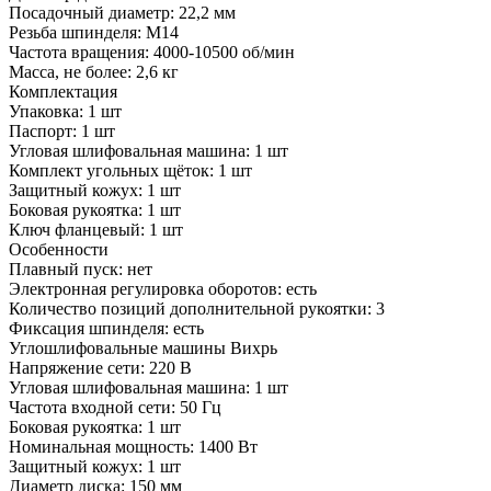
Посадочный диаметр:
22,2 мм
Резьба шпинделя:
М14
Частота вращения:
4000-10500 об/мин
Масса, не более:
2,6 кг
Комплектация
Упаковка:
1 шт
Паспорт:
1 шт
Угловая шлифовальная машина:
1 шт
Комплект угольных щёток:
1 шт
Защитный кожух:
1 шт
Боковая рукоятка:
1 шт
Ключ фланцевый:
1 шт
Особенности
Плавный пуск:
нет
Электронная регулировка оборотов:
есть
Количество позиций дополнительной рукоятки:
3
Фиксация шпинделя:
есть
Углошлифовальные машины Вихрь
Напряжение сети:
220 В
Угловая шлифовальная машина:
1 шт
Частота входной сети:
50 Гц
Боковая рукоятка:
1 шт
Номинальная мощность:
1400 Вт
Защитный кожух:
1 шт
Диаметр диска:
150 мм