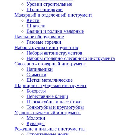
Уровни строительные
Штангенциркули
Малярный и отделочный инструмент
Кисти
Шпатели
Валики и ролики малярные
Паяльное оборудование
Газовые горелки
Наборы ручных инструментов
Наборы автоинструментов
Наборы столярно-слесарного инструмента
Слесарно - столярный инструмент
Напильники
Стамески
Щетки металлические
Шарнирно - губцевый инструмент
Бокорезы
Переставные клещи
Плоскогубцы и пассатижи
Тонкогубцы и круглогубцы
Ударно - рычажный инструмент
Молотки
Кувалды
Режушие и пильные инструменты
Строительные ножи