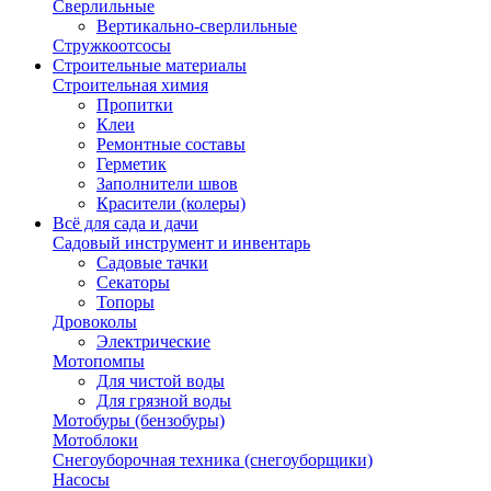
Сверлильные
Вертикально-сверлильные
Стружкоотсосы
Строительные материалы
Строительная химия
Пропитки
Клеи
Ремонтные составы
Герметик
Заполнители швов
Красители (колеры)
Всё для сада и дачи
Садовый инструмент и инвентарь
Садовые тачки
Секаторы
Топоры
Дровоколы
Электрические
Мотопомпы
Для чистой воды
Для грязной воды
Мотобуры (бензобуры)
Мотоблоки
Снегоуборочная техника (снегоуборщики)
Насосы