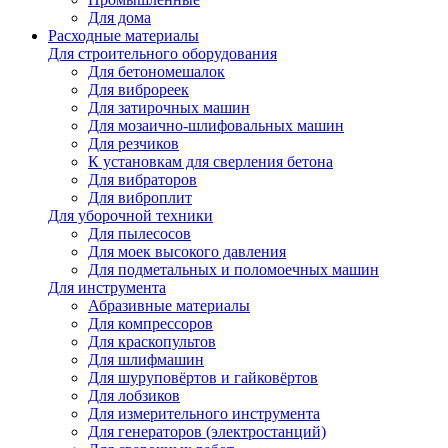
Для дома
Расходные материалы
Для строительного оборудования
Для бетономешалок
Для виброреек
Для затирочных машин
Для мозаично-шлифовальных машин
Для резчиков
К установкам для сверления бетона
Для вибраторов
Для виброплит
Для уборочной техники
Для пылесосов
Для моек высокого давления
Для подметальных и поломоечных машин
Для инструмента
Абразивные материалы
Для компрессоров
Для краскопультов
Для шлифмашин
Для шуруповёртов и гайковёртов
Для лобзиков
Для измерительного инструмента
Для генераторов (электростанций)