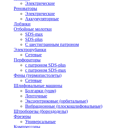
Электрические
Реноваторы
Электрические
Аккумуляторные
Лобзики
Отбойные молотки
SDS-max
SDS-plus
С шестигранным патроном
Электрорубанки
Сетевые
Перфораторы
с патроном SDS-plus
с патроном SDS-max
Фены (термопистолеты)
Сетевые
Шлифовальные машины
Болгарки (ушм)
Ленточные
Эксцентриковые (орбитальные)
Вибрационные (плоскошлифовальные)
Штроборезы (бороздоделы)
Фрезеры
Универсальные
Компрессоры