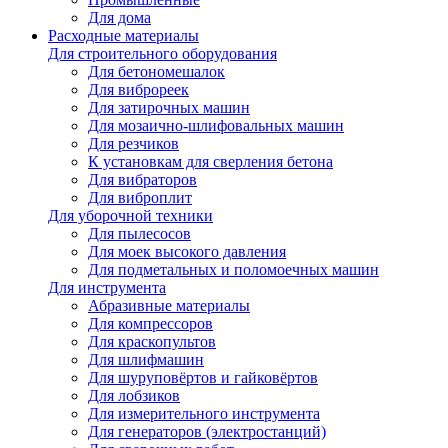
Для дома
Расходные материалы
Для строительного оборудования
Для бетономешалок
Для виброреек
Для затирочных машин
Для мозаично-шлифовальных машин
Для резчиков
К установкам для сверления бетона
Для вибраторов
Для виброплит
Для уборочной техники
Для пылесосов
Для моек высокого давления
Для подметальных и поломоечных машин
Для инструмента
Абразивные материалы
Для компрессоров
Для краскопультов
Для шлифмашин
Для шуруповёртов и гайковёртов
Для лобзиков
Для измерительного инструмента
Для генераторов (электростанций)