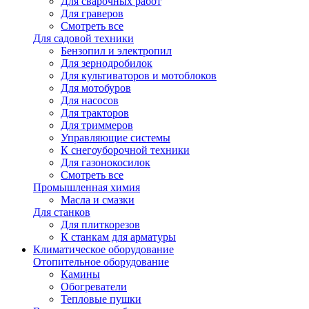
Для сварочных работ
Для граверов
Смотреть все
Для садовой техники
Бензопил и электропил
Для зернодробилок
Для культиваторов и мотоблоков
Для мотобуров
Для насосов
Для тракторов
Для триммеров
Управляющие системы
К снегоуборочной техники
Для газонокосилок
Смотреть все
Промышленная химия
Масла и смазки
Для станков
Для плиткорезов
К станкам для арматуры
Климатическое оборудование
Отопительное оборудование
Камины
Обогреватели
Тепловые пушки