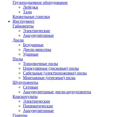
Грузоподъемное оборудование
Лебёдки
Тали
Кровельные горелки
Инструмент
Гайковерты
Электрические
Аккумуляторные
Дрели
Безударные
Дрели-миксеры
Ударные
Пилы
Торцовочные пилы
Циркулярные (дисковые) пилы
Сабельные (электроножовки) пилы
Монтажные (отрезные) пилы
Шуруповерты
Сетевые
Аккумуляторные дрели-шуруповерты
Краскопульты
Электрические
Пневматические
Аккумуляторные
Граверы