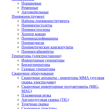
Поршневые
Ременные
Автомобильные
Пневмоинструмент
Наборы пневмоинструмента
Пневмопистолеты
Пневмостеплеры
Хоппер ковши
Пневмошлифмашины
Пневмодрели
Пневмотические краскопульты
Пневмогайковёрты
Генераторы (электростанции)
Инверторные генераторы
Бензогенераторы
Газовые генераторы
Сварочное оборудование
Сварочные аппараты - инверторы ММА (дуговая
сварка электродами)
Сварочные инверторные полуавтоматы (MIG-
MAG)
Плазменная резка
Аргонодуговая сварка (TIG)
Точечная сварка
Сварочные тракторы