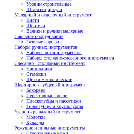
Уровни строительные
Штангенциркули
Малярный и отделочный инструмент
Кисти
Шпатели
Валики и ролики малярные
Паяльное оборудование
Газовые горелки
Наборы ручных инструментов
Наборы автоинструментов
Наборы столярно-слесарного инструмента
Слесарно - столярный инструмент
Напильники
Стамески
Щетки металлические
Шарнирно - губцевый инструмент
Бокорезы
Переставные клещи
Плоскогубцы и пассатижи
Тонкогубцы и круглогубцы
Ударно - рычажный инструмент
Молотки
Кувалды
Режушие и пильные инструменты
Строительные ножи