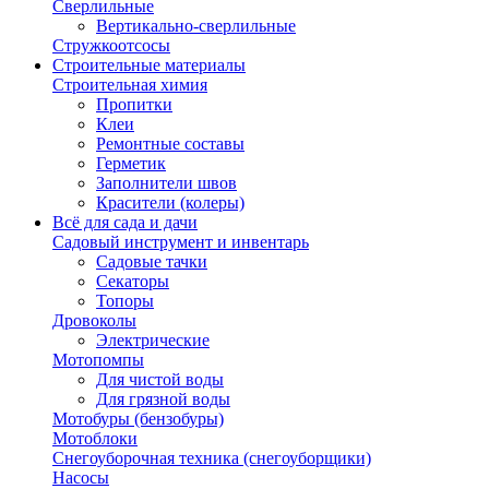
Сверлильные
Вертикально-сверлильные
Стружкоотсосы
Строительные материалы
Строительная химия
Пропитки
Клеи
Ремонтные составы
Герметик
Заполнители швов
Красители (колеры)
Всё для сада и дачи
Садовый инструмент и инвентарь
Садовые тачки
Секаторы
Топоры
Дровоколы
Электрические
Мотопомпы
Для чистой воды
Для грязной воды
Мотобуры (бензобуры)
Мотоблоки
Снегоуборочная техника (снегоуборщики)
Насосы