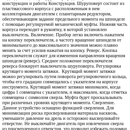
конструкции и работы Конструкция. Шуруповерт состоит из
пластмассового корпуса с расположенным в нем
коллекторным двигателем с планетарным редуктором,
обеспечивающим задание предельного момента на шпинделе
с помощью регулируемой механической муфты. Нижняя часть
корпуса переходит в рукоятку, в которой установлен
выключатель. Включение. Прибор легко включить нажатием
на кнопку переключателя, а частоту вращение шпинделя от
минимального до максимального значения можно плавно
менять за счет усилия нажатия на кнопку. Реверс. Кнопка
переключателя служит для изменения направления вращения
шпинделя (реверс). Среднее положение переключателя
реверса блокирует выключатель шуруповерта. Регулировка
крутящего момента затяжки. Крутящий момент затяжки
можно регулировать путем поворота регулировочного кольца,
чтобы его градации совмещались с указателем на корпусе
инструмента. Крутящий момент затяжки минимален, когда
цифра 1 совмещена с указателем, и максимален, когда отметка
совмещена с символом сверла. Муфта будет проскальзывать
при различных уровнях крутящего момента. Сверление.
Данное устройство оснащено функцией сверления. Для
минимизации риска просверливания материала насквозь,
уменьшите давление на дрель и осторожно высверливайте
отверстие. Не выключайте двигатель при извлечении сверла
из просверленного отверстия, это позволит избежать поломки