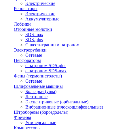
Электрические
Реноваторы
Электрические
Аккумуляторные
Лобзики
Отбойные молотки
SDS-max
SDS-plus
С шестигранным патроном
Электрорубанки
Сетевые
Перфораторы
с патроном SDS-plus
с патроном SDS-max
Фены (термопистолеты)
Сетевые
Шлифовальные машины
Болгарки (ушм)
Ленточные
Эксцентриковые (орбитальные)
Вибрационные (плоскошлифовальные)
Штроборезы (бороздоделы)
Фрезеры
Универсальные
Компрессоры