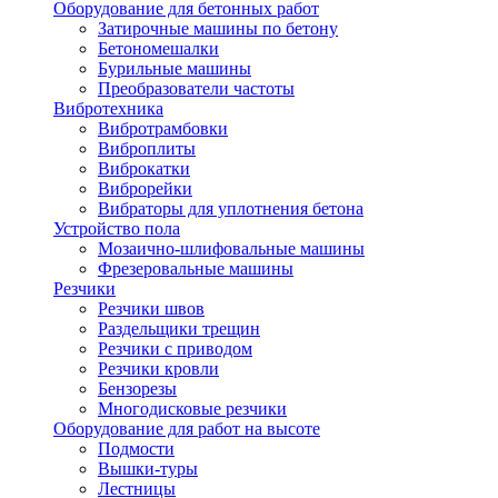
Оборудование для бетонных работ
Затирочные машины по бетону
Бетономешалки
Бурильные машины
Преобразователи частоты
Вибротехника
Вибротрамбовки
Виброплиты
Виброкатки
Виброрейки
Вибраторы для уплотнения бетона
Устройство пола
Мозаично-шлифовальные машины
Фрезеровальные машины
Резчики
Резчики швов
Раздельщики трещин
Резчики с приводом
Резчики кровли
Бензорезы
Многодисковые резчики
Оборудование для работ на высоте
Подмости
Вышки-туры
Лестницы