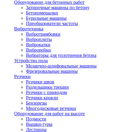
Оборудование для бетонных работ
Затирочные машины по бетону
Бетономешалки
Бурильные машины
Преобразователи частоты
Вибротехника
Вибротрамбовки
Виброплиты
Виброкатки
Виброрейки
Вибраторы для уплотнения бетона
Устройство пола
Мозаично-шлифовальные машины
Фрезеровальные машины
Резчики
Резчики швов
Раздельщики трещин
Резчики с приводом
Резчики кровли
Бензорезы
Многодисковые резчики
Оборудование для работ на высоте
Подмости
Вышки-туры
Лестницы