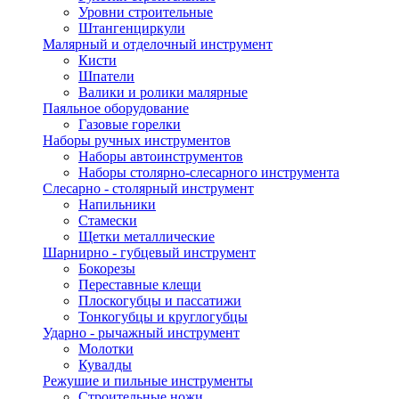
Уровни строительные
Штангенциркули
Малярный и отделочный инструмент
Кисти
Шпатели
Валики и ролики малярные
Паяльное оборудование
Газовые горелки
Наборы ручных инструментов
Наборы автоинструментов
Наборы столярно-слесарного инструмента
Слесарно - столярный инструмент
Напильники
Стамески
Щетки металлические
Шарнирно - губцевый инструмент
Бокорезы
Переставные клещи
Плоскогубцы и пассатижи
Тонкогубцы и круглогубцы
Ударно - рычажный инструмент
Молотки
Кувалды
Режушие и пильные инструменты
Строительные ножи