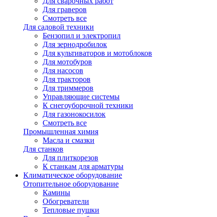
Для сварочных работ
Для граверов
Смотреть все
Для садовой техники
Бензопил и электропил
Для зернодробилок
Для культиваторов и мотоблоков
Для мотобуров
Для насосов
Для тракторов
Для триммеров
Управляющие системы
К снегоуборочной техники
Для газонокосилок
Смотреть все
Промышленная химия
Масла и смазки
Для станков
Для плиткорезов
К станкам для арматуры
Климатическое оборудование
Отопительное оборудование
Камины
Обогреватели
Тепловые пушки