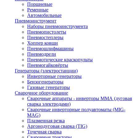
Поршневые
Ременные
Автомобильные
Пневмоинструмент
Наборы пневмоинструмента
Пневмопистолеты
Пневмостеплеры
Хоппер ковши
Пневмошлифмашины
Пневмодрели
Пневмотические краскопульты
Пневмогайковёрты
Генераторы (электростанции)
Инверторные генераторы
Бензогенераторы
Газовые генераторы
Сварочное оборудование
Сварочные аппараты - инверторы ММА (дуговая
сварка электродами)
Сварочные инверторные полуавтоматы (MIG-
MAG)
Плазменная резка
Аргонодуговая сварка (TIG)
Точечная сварка
Сварочные тракторы