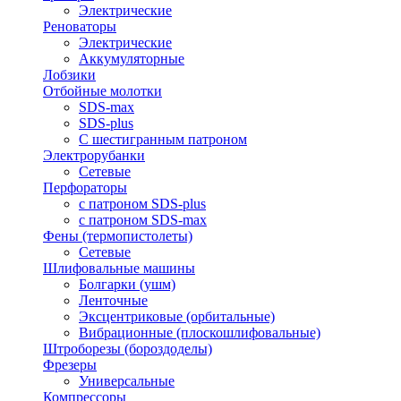
Электрические
Реноваторы
Электрические
Аккумуляторные
Лобзики
Отбойные молотки
SDS-max
SDS-plus
С шестигранным патроном
Электрорубанки
Сетевые
Перфораторы
с патроном SDS-plus
с патроном SDS-max
Фены (термопистолеты)
Сетевые
Шлифовальные машины
Болгарки (ушм)
Ленточные
Эксцентриковые (орбитальные)
Вибрационные (плоскошлифовальные)
Штроборезы (бороздоделы)
Фрезеры
Универсальные
Компрессоры