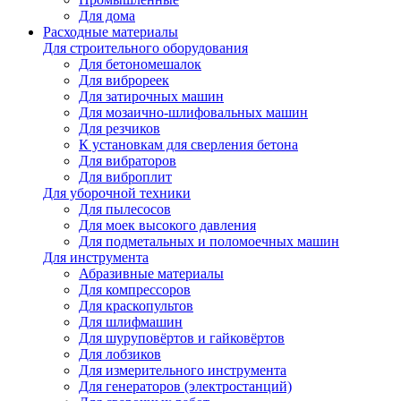
Для дома
Расходные материалы
Для строительного оборудования
Для бетономешалок
Для виброреек
Для затирочных машин
Для мозаично-шлифовальных машин
Для резчиков
К установкам для сверления бетона
Для вибраторов
Для виброплит
Для уборочной техники
Для пылесосов
Для моек высокого давления
Для подметальных и поломоечных машин
Для инструмента
Абразивные материалы
Для компрессоров
Для краскопультов
Для шлифмашин
Для шуруповёртов и гайковёртов
Для лобзиков
Для измерительного инструмента
Для генераторов (электростанций)