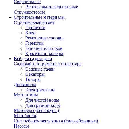
Сверлильные
Вертикально-сверлильные
Стружкоотсосы
Строительные материалы
Строительная химия
Пропитки
Клеи
Ремонтные составы
Герметик
Заполнители швов
Красители (колеры)
Всё для сада и дачи
Садовый инструмент и инвентарь
Садовые тачки
Секаторы
Топоры
Дровоколы
Электрические
Мотопомпы
Для чистой воды
Для грязной воды
Мотобуры (бензобуры)
Мотоблоки
Снегоуборочная техника (снегоуборщики)
Насосы