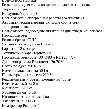
Возможность мойки
+
Большой бак для сбора конденсата с автоматическим
закрытием при
+
Воздушный фильтр
+
Возможность непрерывной работы (24 ч/сутки)
+
Автоматический перезапуск после сбоя в сети
электропитания
+
Возможность подсоединения шланга для отвода конденсата
+
Производитель
Родина бренда
США
Страна-производитель
Италия
Гарантия
12 месяцев
Технические характеристики
Производительность (30°C/80% RH)
28 л/сут
Диапазон работы
Влажность 30-70 %
Поток воздуха
350 м3/ч
Номинальная частота
50 Гц
Параметры электросети
220 V
Рекомендуемый объем помещения
405 м³
Вместимость бака
8 л
Мощность
520 Вт
Уровень шума
46 дБ
Индикатор заполнения бака
+
Хладагент
R1234YF
Компрессор
Роторный