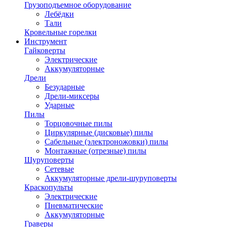
Грузоподъемное оборудование
Лебёдки
Тали
Кровельные горелки
Инструмент
Гайковерты
Электрические
Аккумуляторные
Дрели
Безударные
Дрели-миксеры
Ударные
Пилы
Торцовочные пилы
Циркулярные (дисковые) пилы
Сабельные (электроножовки) пилы
Монтажные (отрезные) пилы
Шуруповерты
Сетевые
Аккумуляторные дрели-шуруповерты
Краскопульты
Электрические
Пневматические
Аккумуляторные
Граверы